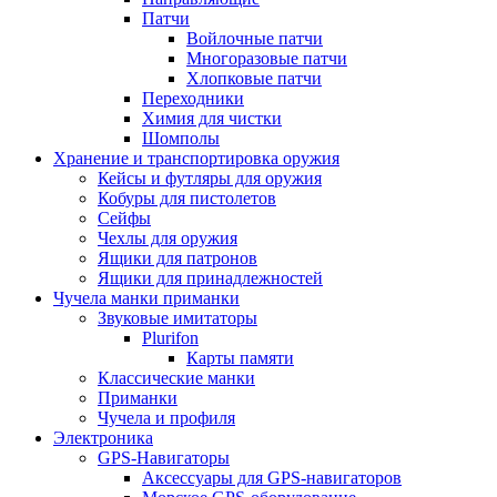
Патчи
Войлочные патчи
Многоразовые патчи
Хлопковые патчи
Переходники
Химия для чистки
Шомполы
Хранение и транспортировка оружия
Кейсы и футляры для оружия
Кобуры для пистолетов
Сейфы
Чехлы для оружия
Ящики для патронов
Ящики для принадлежностей
Чучела манки приманки
Звуковые имитаторы
Plurifon
Карты памяти
Классические манки
Приманки
Чучела и профиля
Электроника
GPS-Навигаторы
Аксессуары для GPS-навигаторов