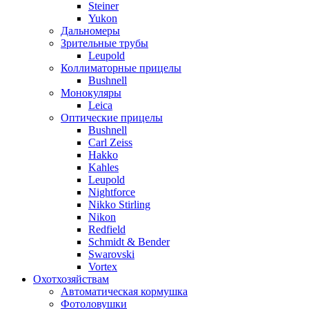
Steiner
Yukon
Дальномеры
Зрительные трубы
Leupold
Коллиматорные прицелы
Bushnell
Монокуляры
Leica
Оптические прицелы
Bushnell
Carl Zeiss
Hakko
Kahles
Leupold
Nightforce
Nikko Stirling
Nikon
Redfield
Schmidt & Bender
Swarovski
Vortex
Охотхозяйствам
Автоматическая кормушка
Фотоловушки