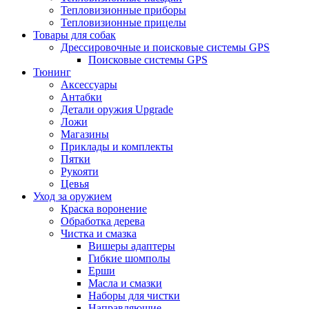
Тепловизионные приборы
Тепловизионные прицелы
Товары для собак
Дрессировочные и поисковые системы GPS
Поисковые системы GPS
Тюнинг
Аксессуары
Антабки
Детали оружия Upgrade
Ложи
Магазины
Приклады и комплекты
Пятки
Рукояти
Цевья
Уход за оружием
Краска воронение
Обработка дерева
Чистка и смазка
Вишеры адаптеры
Гибкие шомполы
Ерши
Масла и смазки
Наборы для чистки
Направляющие