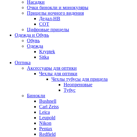
Насадки
Очки бинокли и монокуляры
Прицелы ночного видения
Дедал-НВ
СОТ
Цифровые прицелы
Одежда и Обувь
Обувь
Одежда
Kryptek
Sitka
Оптика
Аксессуары для оптики
Чехлы для оптики
Чехлы тубусы для прицела
Неопреновые
Тубус
Бинокли
Bushnell
Carl Zeiss
Leica
Leupold
Nikon
Pentax
Redfield