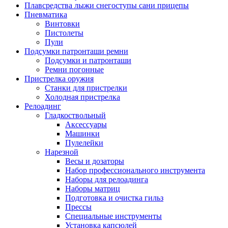
Плавсредства лыжи снегоступы сани прицепы
Пневматика
Винтовки
Пистолеты
Пули
Подсумки патронташи ремни
Подсумки и патронташи
Ремни погонные
Пристрелка оружия
Станки для пристрелки
Холодная пристрелка
Релоадинг
Гладкоствольный
Аксессуары
Машинки
Пулелейки
Нарезной
Весы и дозаторы
Набор профессионального инструмента
Наборы для релоадинга
Наборы матриц
Подготовка и очистка гильз
Прессы
Специальные инструменты
Установка капсюлей