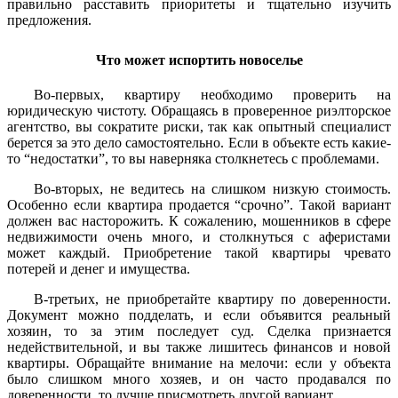
правильно расставить приоритеты и тщательно изучить
предложения.
Что может испортить новоселье
Во-первых, квартиру необходимо проверить на
юридическую чистоту. Обращаясь в проверенное риэлторское
агентство, вы сократите риски, так как опытный специалист
берется за это дело самостоятельно. Если в объекте есть какие-
то “недостатки”, то вы наверняка столкнетесь с проблемами.
Во-вторых, не ведитесь на слишком низкую стоимость.
Особенно если квартира продается “срочно”. Такой вариант
должен вас насторожить. К сожалению, мошенников в сфере
недвижимости очень много, и столкнуться с аферистами
может каждый. Приобретение такой квартиры чревато
потерей и денег и имущества.
В-третьих, не приобретайте квартиру по доверенности.
Документ можно подделать, и если объявится реальный
хозяин, то за этим последует суд. Сделка признается
недействительной, и вы также лишитесь финансов и новой
квартиры. Обращайте внимание на мелочи: если у объекта
было слишком много хозяев, и он часто продавался по
доверенности, то лучше присмотреть другой вариант.