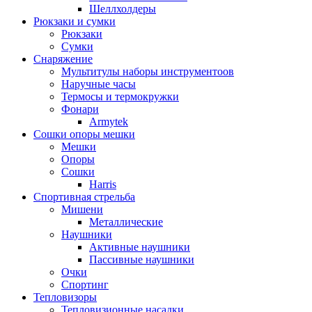
Шеллхолдеры
Рюкзаки и сумки
Рюкзаки
Сумки
Снаряжение
Мультитулы наборы инструментоов
Наручные часы
Термосы и термокружки
Фонари
Armytek
Сошки опоры мешки
Мешки
Опоры
Сошки
Harris
Спортивная стрельба
Мишени
Металлические
Наушники
Активные наушники
Пассивные наушники
Очки
Спортинг
Тепловизоры
Тепловизионные насадки