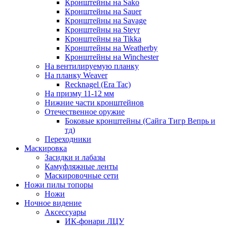
Кронштейны на Sako
Кронштейны на Sauer
Кронштейны на Savage
Кронштейны на Steyr
Кронштейны на Tikka
Кронштейны на Weatherby
Кронштейны на Winchester
На вентилируемую планку
На планку Weaver
Recknagel (Era Tac)
На призму 11-12 мм
Нижние части кронштейнов
Отечественное оружие
Боковые кронштейны (Сайга Тигр Вепрь и
тд)
Переходники
Маскировка
Засидки и лабазы
Камуфляжные ленты
Маскировочные сети
Ножи пилы топоры
Ножи
Ночное видение
Аксессуары
ИК-фонари ЛЦУ