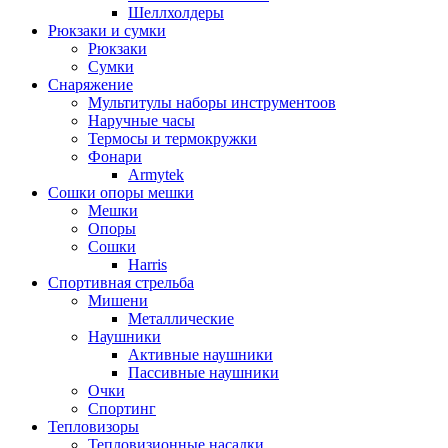
Шеллхолдеры
Рюкзаки и сумки
Рюкзаки
Сумки
Снаряжение
Мультитулы наборы инструментоов
Наручные часы
Термосы и термокружки
Фонари
Armytek
Сошки опоры мешки
Мешки
Опоры
Сошки
Harris
Спортивная стрельба
Мишени
Металлические
Наушники
Активные наушники
Пассивные наушники
Очки
Спортинг
Тепловизоры
Тепловизионные насадки