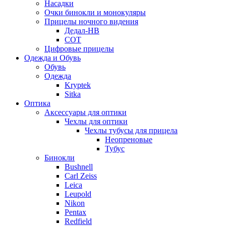
Насадки
Очки бинокли и монокуляры
Прицелы ночного видения
Дедал-НВ
СОТ
Цифровые прицелы
Одежда и Обувь
Обувь
Одежда
Kryptek
Sitka
Оптика
Аксессуары для оптики
Чехлы для оптики
Чехлы тубусы для прицела
Неопреновые
Тубус
Бинокли
Bushnell
Carl Zeiss
Leica
Leupold
Nikon
Pentax
Redfield