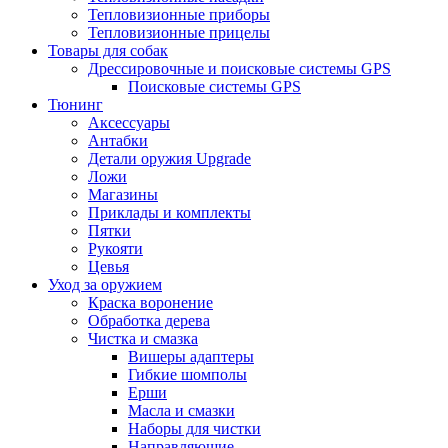
Тепловизионные приборы
Тепловизионные прицелы
Товары для собак
Дрессировочные и поисковые системы GPS
Поисковые системы GPS
Тюнинг
Аксессуары
Антабки
Детали оружия Upgrade
Ложи
Магазины
Приклады и комплекты
Пятки
Рукояти
Цевья
Уход за оружием
Краска воронение
Обработка дерева
Чистка и смазка
Вишеры адаптеры
Гибкие шомполы
Ерши
Масла и смазки
Наборы для чистки
Направляющие