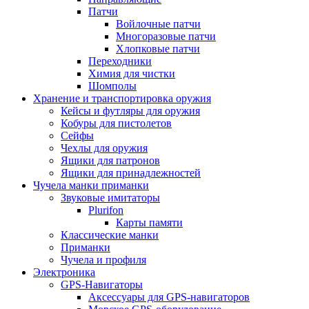
Патчи
Войлочные патчи
Многоразовые патчи
Хлопковые патчи
Переходники
Химия для чистки
Шомполы
Хранение и транспортировка оружия
Кейсы и футляры для оружия
Кобуры для пистолетов
Сейфы
Чехлы для оружия
Ящики для патронов
Ящики для принадлежностей
Чучела манки приманки
Звуковые имитаторы
Plurifon
Карты памяти
Классические манки
Приманки
Чучела и профиля
Электроника
GPS-Навигаторы
Аксессуары для GPS-навигаторов