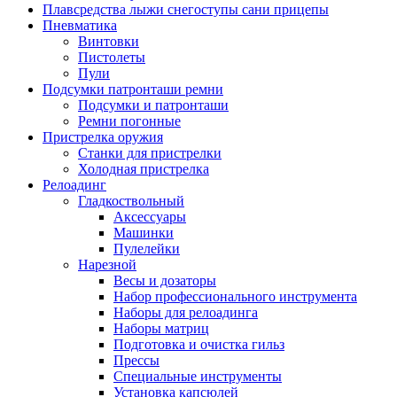
Плавсредства лыжи снегоступы сани прицепы
Пневматика
Винтовки
Пистолеты
Пули
Подсумки патронташи ремни
Подсумки и патронташи
Ремни погонные
Пристрелка оружия
Станки для пристрелки
Холодная пристрелка
Релоадинг
Гладкоствольный
Аксессуары
Машинки
Пулелейки
Нарезной
Весы и дозаторы
Набор профессионального инструмента
Наборы для релоадинга
Наборы матриц
Подготовка и очистка гильз
Прессы
Специальные инструменты
Установка капсюлей