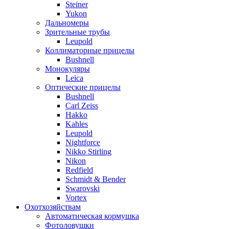
Steiner
Yukon
Дальномеры
Зрительные трубы
Leupold
Коллиматорные прицелы
Bushnell
Монокуляры
Leica
Оптические прицелы
Bushnell
Carl Zeiss
Hakko
Kahles
Leupold
Nightforce
Nikko Stirling
Nikon
Redfield
Schmidt & Bender
Swarovski
Vortex
Охотхозяйствам
Автоматическая кормушка
Фотоловушки