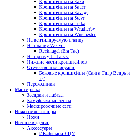
Кронштейны на Sako
Кронштейны на Sauer
Кронштейны на Savage
Кронштейны на Steyr
Кронштейны на Tikka
Кронштейны на Weatherby
Кронштейны на Winchester
На вентилируемую планку
На планку Weaver
Recknagel (Era Tac)
На призму 11-12 мм
Нижние части кронштейнов
Отечественное оружие
Боковые кронштейны (Сайга Тигр Вепрь и
тд)
Переходники
Маскировка
Засидки и лабазы
Камуфляжные ленты
Маскировочные сети
Ножи пилы топоры
Ножи
Ночное видение
Аксессуары
ИК-фонари ЛЦУ