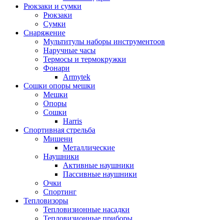
Рюкзаки и сумки
Рюкзаки
Сумки
Снаряжение
Мультитулы наборы инструментоов
Наручные часы
Термосы и термокружки
Фонари
Armytek
Сошки опоры мешки
Мешки
Опоры
Сошки
Harris
Спортивная стрельба
Мишени
Металлические
Наушники
Активные наушники
Пассивные наушники
Очки
Спортинг
Тепловизоры
Тепловизионные насадки
Тепловизионные приборы