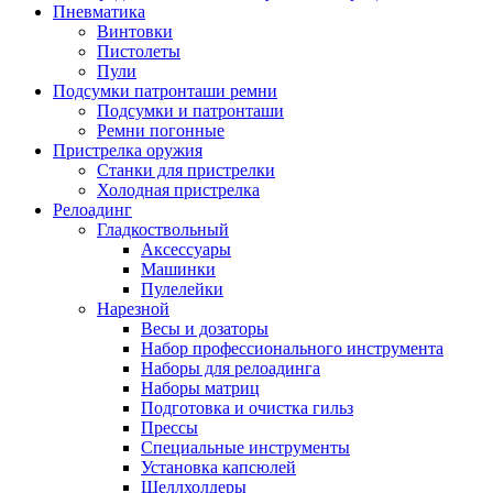
Пневматика
Винтовки
Пистолеты
Пули
Подсумки патронташи ремни
Подсумки и патронташи
Ремни погонные
Пристрелка оружия
Станки для пристрелки
Холодная пристрелка
Релоадинг
Гладкоствольный
Аксессуары
Машинки
Пулелейки
Нарезной
Весы и дозаторы
Набор профессионального инструмента
Наборы для релоадинга
Наборы матриц
Подготовка и очистка гильз
Прессы
Специальные инструменты
Установка капсюлей
Шеллхолдеры