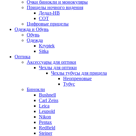
Очки бинокли и монокуляры
Прицелы ночного видения
Дедал-НВ
СОТ
Цифровые прицелы
Одежда и Обувь
Обувь
Одежда
Kryptek
Sitka
Оптика
Аксессуары для оптики
Чехлы для оптики
Чехлы тубусы для прицела
Неопреновые
Тубус
Бинокли
Bushnell
Carl Zeiss
Leica
Leupold
Nikon
Pentax
Redfield
Steiner