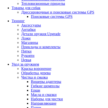
Тепловизионные прицелы
Товары для собак
Дрессировочные и поисковые системы GPS
Поисковые системы GPS
Тюнинг
Аксессуары
Антабки
Детали оружия Upgrade
Ложи
Магазины
Приклады и комплекты
Пятки
Рукояти
Цевья
Уход за оружием
Краска воронение
Обработка дерева
Чистка и смазка
Вишеры адаптеры
Гибкие шомполы
Ерши
Масла и смазки
Наборы для чистки
Направляющие
Патчи