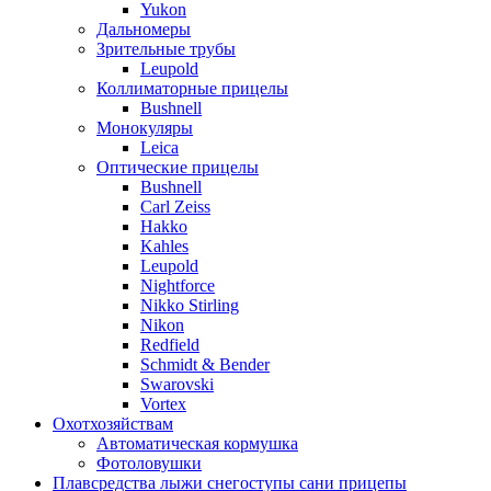
Yukon
Дальномеры
Зрительные трубы
Leupold
Коллиматорные прицелы
Bushnell
Монокуляры
Leica
Оптические прицелы
Bushnell
Carl Zeiss
Hakko
Kahles
Leupold
Nightforce
Nikko Stirling
Nikon
Redfield
Schmidt & Bender
Swarovski
Vortex
Охотхозяйствам
Автоматическая кормушка
Фотоловушки
Плавсредства лыжи снегоступы сани прицепы