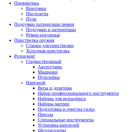
Пневматика
Винтовки
Пистолеты
Пули
Подсумки патронташи ремни
Подсумки и патронташи
Ремни погонные
Пристрелка оружия
Станки для пристрелки
Холодная пристрелка
Релоадинг
Гладкоствольный
Аксессуары
Машинки
Пулелейки
Нарезной
Весы и дозаторы
Набор профессионального инструмента
Наборы для релоадинга
Наборы матриц
Подготовка и очистка гильз
Прессы
Специальные инструменты
Установка капсюлей
Шеллхолдеры