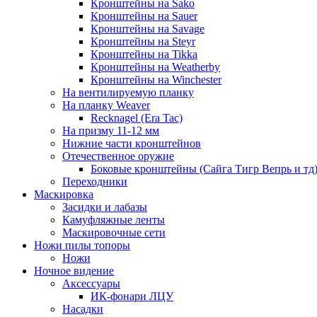
Кронштейны на Sako
Кронштейны на Sauer
Кронштейны на Savage
Кронштейны на Steyr
Кронштейны на Tikka
Кронштейны на Weatherby
Кронштейны на Winchester
На вентилируемую планку
На планку Weaver
Recknagel (Era Tac)
На призму 11-12 мм
Нижние части кронштейнов
Отечественное оружие
Боковые кронштейны (Сайга Тигр Вепрь и тд
Переходники
Маскировка
Засидки и лабазы
Камуфляжные ленты
Маскировочные сети
Ножи пилы топоры
Ножи
Ночное видение
Аксессуары
ИК-фонари ЛЦУ
Насадки