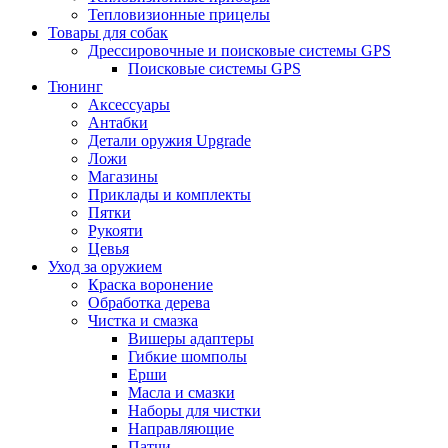
Тепловизионные прицелы
Товары для собак
Дрессировочные и поисковые системы GPS
Поисковые системы GPS
Тюнинг
Аксессуары
Антабки
Детали оружия Upgrade
Ложи
Магазины
Приклады и комплекты
Пятки
Рукояти
Цевья
Уход за оружием
Краска воронение
Обработка дерева
Чистка и смазка
Вишеры адаптеры
Гибкие шомполы
Ерши
Масла и смазки
Наборы для чистки
Направляющие
Патчи