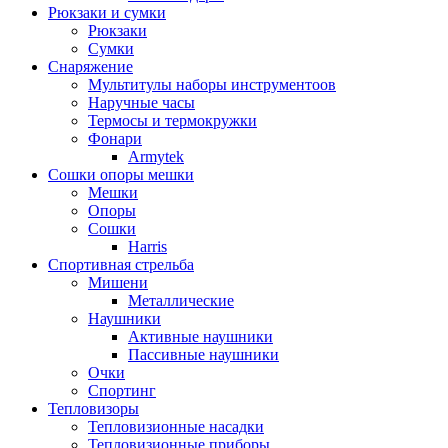
Рюкзаки и сумки
Рюкзаки
Сумки
Снаряжение
Мультитулы наборы инструментоов
Наручные часы
Термосы и термокружки
Фонари
Armytek
Сошки опоры мешки
Мешки
Опоры
Сошки
Harris
Спортивная стрельба
Мишени
Металлические
Наушники
Активные наушники
Пассивные наушники
Очки
Спортинг
Тепловизоры
Тепловизионные насадки
Тепловизионные приборы