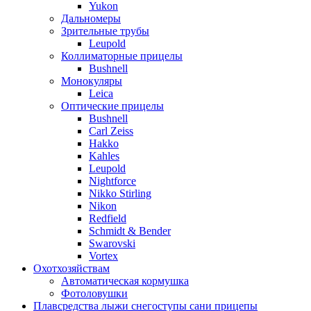
Yukon
Дальномеры
Зрительные трубы
Leupold
Коллиматорные прицелы
Bushnell
Монокуляры
Leica
Оптические прицелы
Bushnell
Carl Zeiss
Hakko
Kahles
Leupold
Nightforce
Nikko Stirling
Nikon
Redfield
Schmidt & Bender
Swarovski
Vortex
Охотхозяйствам
Автоматическая кормушка
Фотоловушки
Плавсредства лыжи снегоступы сани прицепы