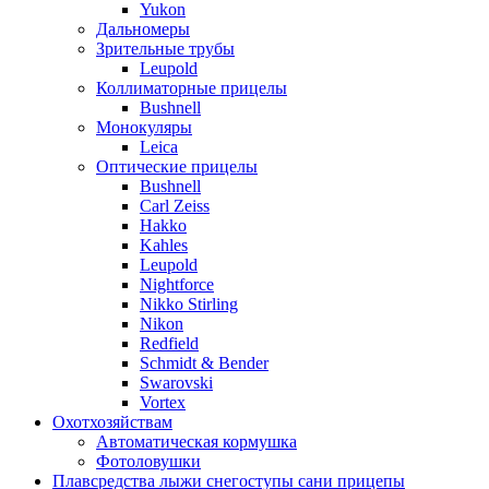
Yukon
Дальномеры
Зрительные трубы
Leupold
Коллиматорные прицелы
Bushnell
Монокуляры
Leica
Оптические прицелы
Bushnell
Carl Zeiss
Hakko
Kahles
Leupold
Nightforce
Nikko Stirling
Nikon
Redfield
Schmidt & Bender
Swarovski
Vortex
Охотхозяйствам
Автоматическая кормушка
Фотоловушки
Плавсредства лыжи снегоступы сани прицепы