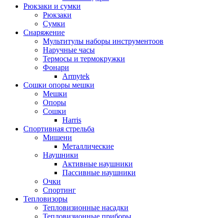
Рюкзаки и сумки
Рюкзаки
Сумки
Снаряжение
Мультитулы наборы инструментоов
Наручные часы
Термосы и термокружки
Фонари
Armytek
Сошки опоры мешки
Мешки
Опоры
Сошки
Harris
Спортивная стрельба
Мишени
Металлические
Наушники
Активные наушники
Пассивные наушники
Очки
Спортинг
Тепловизоры
Тепловизионные насадки
Тепловизионные приборы