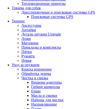
Тепловизионные прицелы
Товары для собак
Дрессировочные и поисковые системы GPS
Поисковые системы GPS
Тюнинг
Аксессуары
Антабки
Детали оружия Upgrade
Ложи
Магазины
Приклады и комплекты
Пятки
Рукояти
Цевья
Уход за оружием
Краска воронение
Обработка дерева
Чистка и смазка
Вишеры адаптеры
Гибкие шомполы
Ерши
Масла и смазки
Наборы для чистки
Направляющие
Патчи