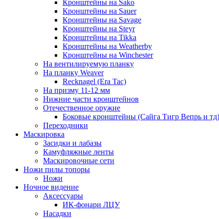
Кронштейны на Sako
Кронштейны на Sauer
Кронштейны на Savage
Кронштейны на Steyr
Кронштейны на Tikka
Кронштейны на Weatherby
Кронштейны на Winchester
На вентилируемую планку
На планку Weaver
Recknagel (Era Tac)
На призму 11-12 мм
Нижние части кронштейнов
Отечественное оружие
Боковые кронштейны (Сайга Тигр Вепрь и тд
Переходники
Маскировка
Засидки и лабазы
Камуфляжные ленты
Маскировочные сети
Ножи пилы топоры
Ножи
Ночное видение
Аксессуары
ИК-фонари ЛЦУ
Насадки