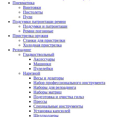
Пневматика
Винтовки
Пистолеты
Пули
Подсумки патронташи ремни
Подсумки и патронташи
Ремни погонные
Пристрелка оружия
Станки для пристрелки
Холодная пристрелка
Релоадинг
Гладкоствольный
Аксессуары
Машинки
Пулелейки
Нарезной
Весы и дозаторы
Набор профессионального инструмента
Наборы для релоадинга
Наборы матриц
Подготовка и очистка гильз
Прессы
Специальные инструменты
Установка капсюлей
Шеллхолдеры