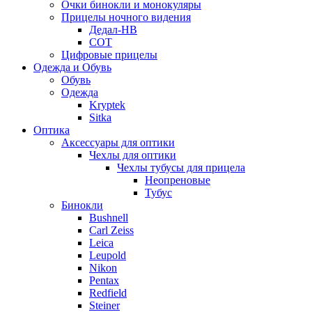
Очки бинокли и монокуляры
Прицелы ночного видения
Дедал-НВ
СОТ
Цифровые прицелы
Одежда и Обувь
Обувь
Одежда
Kryptek
Sitka
Оптика
Аксессуары для оптики
Чехлы для оптики
Чехлы тубусы для прицела
Неопреновые
Тубус
Бинокли
Bushnell
Carl Zeiss
Leica
Leupold
Nikon
Pentax
Redfield
Steiner