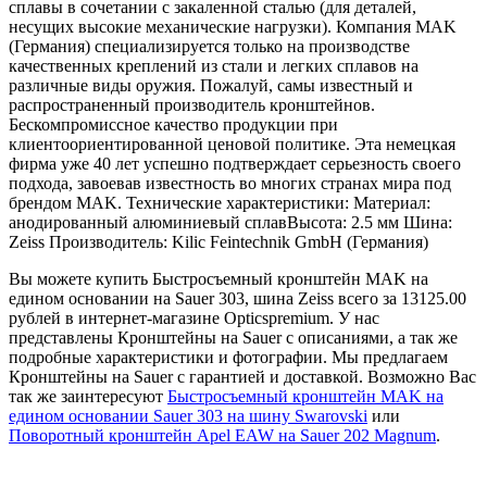
сплавы в сочетании с закаленной сталью (для деталей,
несущих высокие механические нагрузки). Компания MAK
(Германия) специализируется только на производстве
качественных креплений из стали и легких сплавов на
различные виды оружия. Пожалуй, самы известный и
распространенный производитель кронштейнов.
Бескомпромиссное качество продукции при
клиентоориентированной ценовой политике. Эта немецкая
фирма уже 40 лет успешно подтверждает серьезность своего
подхода, завоевав известность во многих странах мира под
брендом MAK. Технические характеристики: Материал:
анодированный алюминиевый сплавВысота: 2.5 мм Шина:
Zeiss Производитель: Kilic Feintechnik GmbH (Германия)
Вы можете купить Быстросъемный кронштейн MAK на
едином основании на Sauer 303, шина Zeiss всего за 13125.00
рублей в интернет-магазине Opticspremium. У нас
представлены Кронштейны на Sauer с описаниями, а так же
подробные характеристики и фотографии. Мы предлагаем
Кронштейны на Sauer с гарантией и доставкой. Возможно Вас
так же заинтересуют
Быстросъемный кронштейн MAK на
едином основании Sauer 303 на шину Swarovski
или
Поворотный кронштейн Apel EAW на Sauer 202 Magnum
.