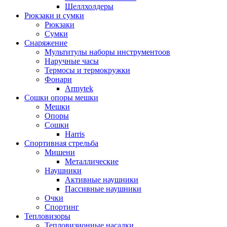
Шеллхолдеры
Рюкзаки и сумки
Рюкзаки
Сумки
Снаряжение
Мультитулы наборы инструментоов
Наручные часы
Термосы и термокружки
Фонари
Armytek
Сошки опоры мешки
Мешки
Опоры
Сошки
Harris
Спортивная стрельба
Мишени
Металлические
Наушники
Активные наушники
Пассивные наушники
Очки
Спортинг
Тепловизоры
Тепловизионные насадки