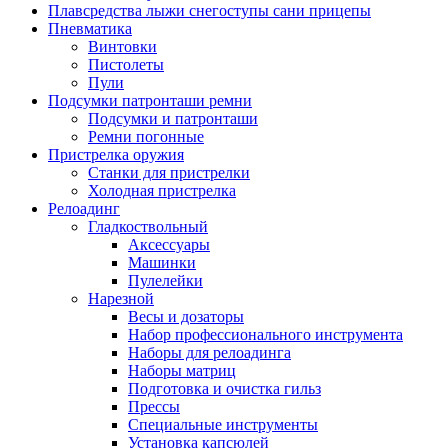
Плавсредства лыжи снегоступы сани прицепы
Пневматика
Винтовки
Пистолеты
Пули
Подсумки патронташи ремни
Подсумки и патронташи
Ремни погонные
Пристрелка оружия
Станки для пристрелки
Холодная пристрелка
Релоадинг
Гладкоствольный
Аксессуары
Машинки
Пулелейки
Нарезной
Весы и дозаторы
Набор профессионального инструмента
Наборы для релоадинга
Наборы матриц
Подготовка и очистка гильз
Прессы
Специальные инструменты
Установка капсюлей