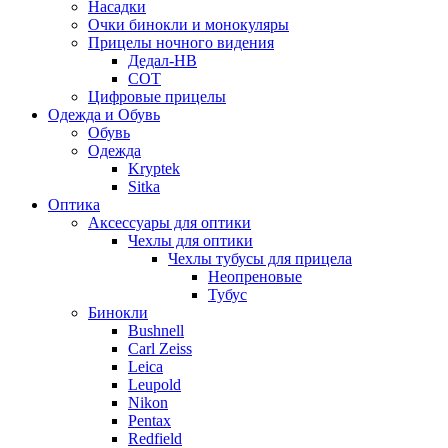
Насадки
Очки бинокли и монокуляры
Прицелы ночного видения
Дедал-НВ
СОТ
Цифровые прицелы
Одежда и Обувь
Обувь
Одежда
Kryptek
Sitka
Оптика
Аксессуары для оптики
Чехлы для оптики
Чехлы тубусы для прицела
Неопреновые
Тубус
Бинокли
Bushnell
Carl Zeiss
Leica
Leupold
Nikon
Pentax
Redfield