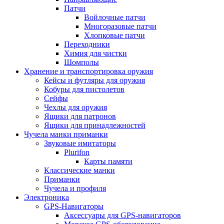
Патчи
Войлочные патчи
Многоразовые патчи
Хлопковые патчи
Переходники
Химия для чистки
Шомполы
Хранение и транспортировка оружия
Кейсы и футляры для оружия
Кобуры для пистолетов
Сейфы
Чехлы для оружия
Ящики для патронов
Ящики для принадлежностей
Чучела манки приманки
Звуковые имитаторы
Plurifon
Карты памяти
Классические манки
Приманки
Чучела и профиля
Электроника
GPS-Навигаторы
Аксессуары для GPS-навигаторов