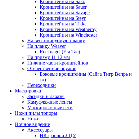
Кронштейны на Sako
Кронштейны на Sauer
Кронштейны на Savage
Кронштейны на Steyr
Кронштейны на Tikka
Кронштейны на Weatherby
Кронштейны на Winchester
На вентилируемую планку
На планку Weaver
Recknagel (Era Tac)
На призму 11-12 мм
Нижние части кронштейнов
Отечественное оружие
Боковые кронштейны (Сайга Тигр Вепрь и
тд)
Переходники
Маскировка
Засидки и лабазы
Камуфляжные ленты
Маскировочные сети
Ножи пилы топоры
Ножи
Ночное видение
Аксессуары
ИК-фонари ЛЦУ