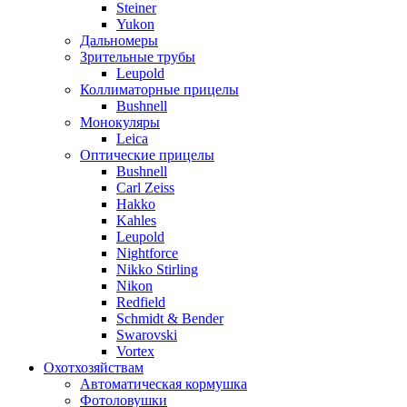
Steiner
Yukon
Дальномеры
Зрительные трубы
Leupold
Коллиматорные прицелы
Bushnell
Монокуляры
Leica
Оптические прицелы
Bushnell
Carl Zeiss
Hakko
Kahles
Leupold
Nightforce
Nikko Stirling
Nikon
Redfield
Schmidt & Bender
Swarovski
Vortex
Охотхозяйствам
Автоматическая кормушка
Фотоловушки