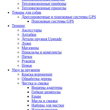
Тепловизионные приборы
Тепловизионные прицелы
Товары для собак
Дрессировочные и поисковые системы GPS
Поисковые системы GPS
Тюнинг
Аксессуары
Антабки
Детали оружия Upgrade
Ложи
Магазины
Приклады и комплекты
Пятки
Рукояти
Цевья
Уход за оружием
Краска воронение
Обработка дерева
Чистка и смазка
Вишеры адаптеры
Гибкие шомполы
Ерши
Масла и смазки
Наборы для чистки
Направляющие