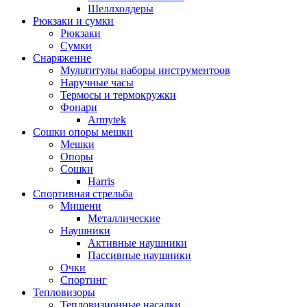
Шеллхолдеры
Рюкзаки и сумки
Рюкзаки
Сумки
Снаряжение
Мультитулы наборы инструментоов
Наручные часы
Термосы и термокружки
Фонари
Armytek
Сошки опоры мешки
Мешки
Опоры
Сошки
Harris
Спортивная стрельба
Мишени
Металлические
Наушники
Активные наушники
Пассивные наушники
Очки
Спортинг
Тепловизоры
Тепловизионные насадки