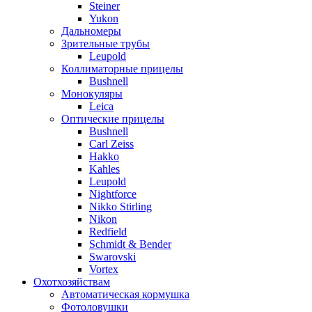
Steiner
Yukon
Дальномеры
Зрительные трубы
Leupold
Коллиматорные прицелы
Bushnell
Монокуляры
Leica
Оптические прицелы
Bushnell
Carl Zeiss
Hakko
Kahles
Leupold
Nightforce
Nikko Stirling
Nikon
Redfield
Schmidt & Bender
Swarovski
Vortex
Охотхозяйствам
Автоматическая кормушка
Фотоловушки