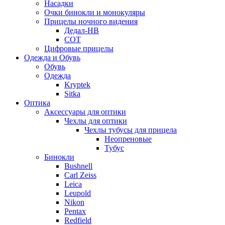
Насадки
Очки бинокли и монокуляры
Прицелы ночного видения
Дедал-НВ
СОТ
Цифровые прицелы
Одежда и Обувь
Обувь
Одежда
Kryptek
Sitka
Оптика
Аксессуары для оптики
Чехлы для оптики
Чехлы тубусы для прицела
Неопреновые
Тубус
Бинокли
Bushnell
Carl Zeiss
Leica
Leupold
Nikon
Pentax
Redfield