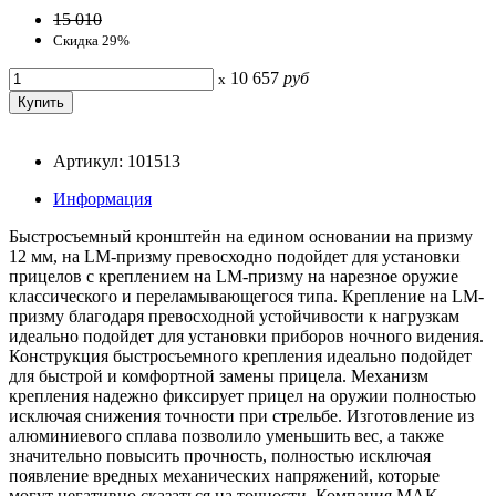
15 010
Скидка 29%
10 657
руб
x
Артикул: 101513
Информация
Быстросъемный кронштейн на едином основании на призму
12 мм, на LM-призму превосходно подойдет для установки
прицелов с креплением на LM-призму на нарезное оружие
классического и переламывающегося типа. Крепление на LM-
призму благодаря превосходной устойчивости к нагрузкам
идеально подойдет для установки приборов ночного видения.
Конструкция быстросъемного крепления идеально подойдет
для быстрой и комфортной замены прицела. Механизм
крепления надежно фиксирует прицел на оружии полностью
исключая снижения точности при стрельбе. Изготовление из
алюминиевого сплава позволило уменьшить вес, а также
значительно повысить прочность, полностью исключая
появление вредных механических напряжений, которые
могут негативно сказаться на точности. Компания MAK