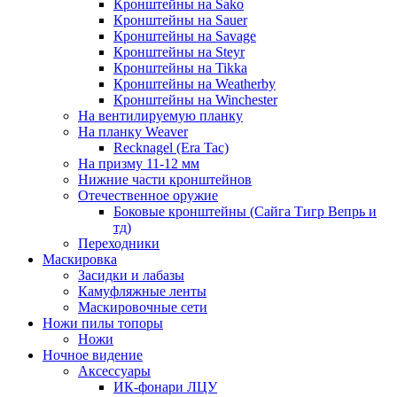
Кронштейны на Sako
Кронштейны на Sauer
Кронштейны на Savage
Кронштейны на Steyr
Кронштейны на Tikka
Кронштейны на Weatherby
Кронштейны на Winchester
На вентилируемую планку
На планку Weaver
Recknagel (Era Tac)
На призму 11-12 мм
Нижние части кронштейнов
Отечественное оружие
Боковые кронштейны (Сайга Тигр Вепрь и
тд)
Переходники
Маскировка
Засидки и лабазы
Камуфляжные ленты
Маскировочные сети
Ножи пилы топоры
Ножи
Ночное видение
Аксессуары
ИК-фонари ЛЦУ