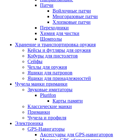
Патчи
Войлочные патчи
Многоразовые патчи
Хлопковые патчи
Переходники
Химия для чистки
Шомполы
Хранение и транспортировка оружия
Кейсы и футляры для оружия
Кобуры для пистолетов
Сейфы
Чехлы для оружия
Ящики для патронов
Ящики для принадлежностей
Чучела манки приманки
Звуковые имитаторы
Plurifon
Карты памяти
Классические манки
Приманки
Чучела и профиля
Электроника
GPS-Навигаторы
Аксессуары для GPS-навигаторов