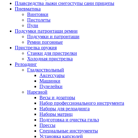
Плавсредства лыжи снегоступы сани прицепы
Пневматика
Винтовки
Пистолеты
Пули
Подсумки патронташи ремни
Подсумки и патронташи
Ремни погонные
Пристрелка оружия
Станки для пристрелки
Холодная пристрелка
Релоадинг
Гладкоствольный
Аксессуары
Машинки
Пулелейки
Нарезной
Весы и дозаторы
Набор профессионального инструмента
Наборы для релоадинга
Наборы матриц
Подготовка и очистка гильз
Прессы
Специальные инструменты
Установка капсюлей