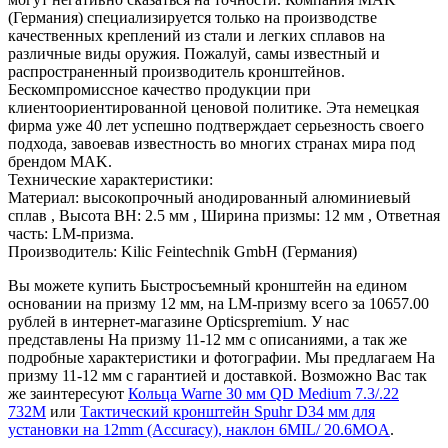
(Германия) специализируется только на производстве
качественных креплений из стали и легких сплавов на
различные виды оружия. Пожалуй, самы известный и
распространенный производитель кронштейнов.
Бескомпромиссное качество продукции при
клиентоориентированной ценовой политике. Эта немецкая
фирма уже 40 лет успешно подтверждает серьезность своего
подхода, завоевав известность во многих странах мира под
брендом MAK.
Технические характеристики:
Материал: высокопрочный анодированный алюминиевый
сплав , Высота ВН: 2.5 мм , Ширина призмы: 12 мм , Ответная
часть: LM-призма.
Производитель: Kilic Feintechnik GmbH (Германия)
Вы можете купить Быстросъемный кронштейн на едином
основании на призму 12 мм, на LM-призму всего за 10657.00
рублей в интернет-магазине Opticspremium. У нас
представлены На призму 11-12 мм с описаниями, а так же
подробные характеристики и фотографии. Мы предлагаем На
призму 11-12 мм с гарантией и доставкой. Возможно Вас так
же заинтересуют
Кольца Warne 30 мм QD Medium 7.3/.22
732M
или
Тактический кронштейн Spuhr D34 мм для
установки на 12mm (Accuracy), наклон 6MIL/ 20.6MOA
.