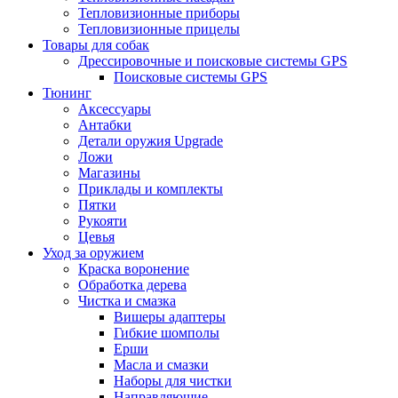
Тепловизионные приборы
Тепловизионные прицелы
Товары для собак
Дрессировочные и поисковые системы GPS
Поисковые системы GPS
Тюнинг
Аксессуары
Антабки
Детали оружия Upgrade
Ложи
Магазины
Приклады и комплекты
Пятки
Рукояти
Цевья
Уход за оружием
Краска воронение
Обработка дерева
Чистка и смазка
Вишеры адаптеры
Гибкие шомполы
Ерши
Масла и смазки
Наборы для чистки
Направляющие