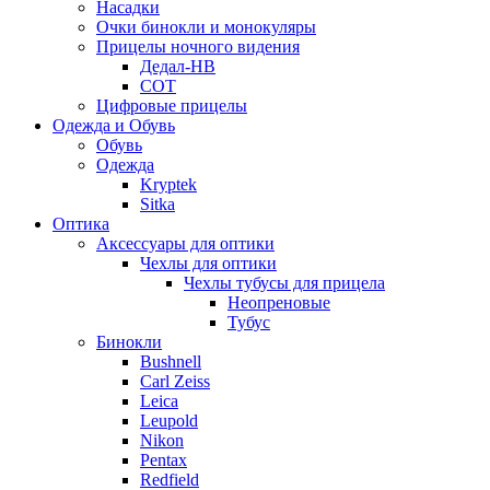
Насадки
Очки бинокли и монокуляры
Прицелы ночного видения
Дедал-НВ
СОТ
Цифровые прицелы
Одежда и Обувь
Обувь
Одежда
Kryptek
Sitka
Оптика
Аксессуары для оптики
Чехлы для оптики
Чехлы тубусы для прицела
Неопреновые
Тубус
Бинокли
Bushnell
Carl Zeiss
Leica
Leupold
Nikon
Pentax
Redfield