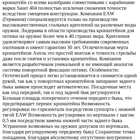
кронштейн со всеми калибрами совместимыми с карабинами
марки Sauer 404 полностью исключая снижения точности
вследствие смещения конструкции. Компания EAW
(Германия) специализируется только на производстве
высококачественных стальных креплений на различные виды
оружия. Лидерамы в области производства кронштейнов для
оптики на оружие более чем в 40 странах мира. Крепления
удовлетворяют самым высоким требованиям современных
охотников и имеют гарантию 30 лет. Отличительная черта
кронштейнов Апель это простой монтаж и точность стрельбы
даже после снятия и установки кронштейна. Компания
является разработчиком уникальной и не имеющей аналогов
системы поворотной фиксации оптики. Особенности:
Оптический прицел легко устанавливается и снимается одной
рукой, так как у поворотных кронштейнов запирание заднего
быка замком происходит автоматически. Посадочные места
как под передний, так и под задний бык регулируются
Большая площадь поперечного сечения переднего быка, что
предотвращает перекос кронштейна Возможность
регулировки по горизонтали посредством суппорта с нижней
тягой EAW Возможность регулировки по вертикали с шагом
0,5 мм посредством замены нижней части заднего быка
Устранение возможных на оружии допусков по вертикали,
благодаря регулируемому переднему быку Сохранение точки
попадания, благодаря абсолютному отсутствию внутренних