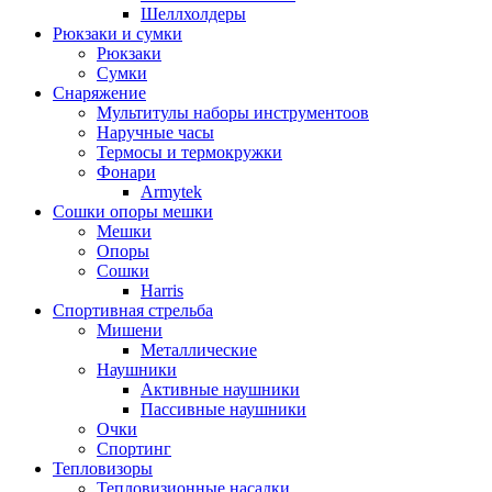
Шеллхолдеры
Рюкзаки и сумки
Рюкзаки
Сумки
Снаряжение
Мультитулы наборы инструментоов
Наручные часы
Термосы и термокружки
Фонари
Armytek
Сошки опоры мешки
Мешки
Опоры
Сошки
Harris
Спортивная стрельба
Мишени
Металлические
Наушники
Активные наушники
Пассивные наушники
Очки
Спортинг
Тепловизоры
Тепловизионные насадки