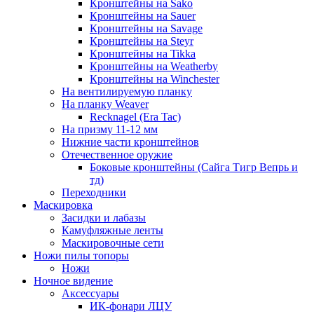
Кронштейны на Sako
Кронштейны на Sauer
Кронштейны на Savage
Кронштейны на Steyr
Кронштейны на Tikka
Кронштейны на Weatherby
Кронштейны на Winchester
На вентилируемую планку
На планку Weaver
Recknagel (Era Tac)
На призму 11-12 мм
Нижние части кронштейнов
Отечественное оружие
Боковые кронштейны (Сайга Тигр Вепрь и
тд)
Переходники
Маскировка
Засидки и лабазы
Камуфляжные ленты
Маскировочные сети
Ножи пилы топоры
Ножи
Ночное видение
Аксессуары
ИК-фонари ЛЦУ