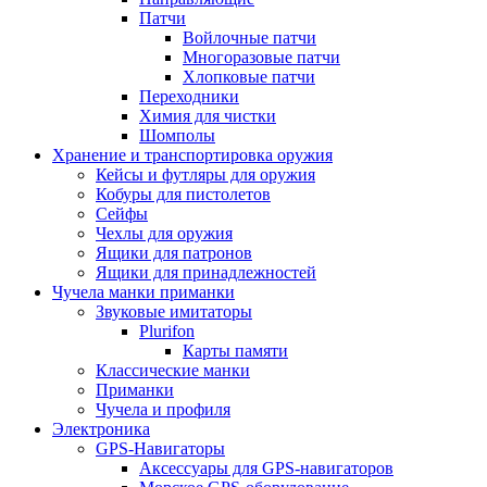
Патчи
Войлочные патчи
Многоразовые патчи
Хлопковые патчи
Переходники
Химия для чистки
Шомполы
Хранение и транспортировка оружия
Кейсы и футляры для оружия
Кобуры для пистолетов
Сейфы
Чехлы для оружия
Ящики для патронов
Ящики для принадлежностей
Чучела манки приманки
Звуковые имитаторы
Plurifon
Карты памяти
Классические манки
Приманки
Чучела и профиля
Электроника
GPS-Навигаторы
Аксессуары для GPS-навигаторов