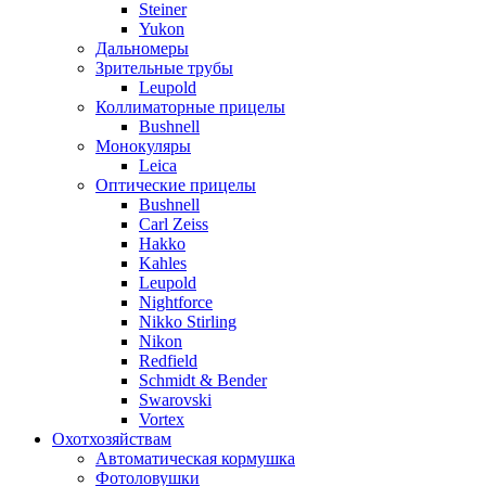
Steiner
Yukon
Дальномеры
Зрительные трубы
Leupold
Коллиматорные прицелы
Bushnell
Монокуляры
Leica
Оптические прицелы
Bushnell
Carl Zeiss
Hakko
Kahles
Leupold
Nightforce
Nikko Stirling
Nikon
Redfield
Schmidt & Bender
Swarovski
Vortex
Охотхозяйствам
Автоматическая кормушка
Фотоловушки