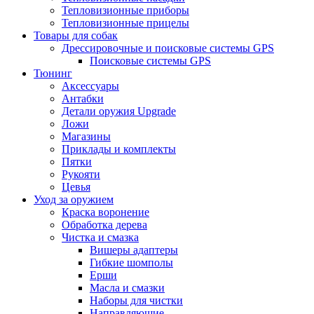
Тепловизионные приборы
Тепловизионные прицелы
Товары для собак
Дрессировочные и поисковые системы GPS
Поисковые системы GPS
Тюнинг
Аксессуары
Антабки
Детали оружия Upgrade
Ложи
Магазины
Приклады и комплекты
Пятки
Рукояти
Цевья
Уход за оружием
Краска воронение
Обработка дерева
Чистка и смазка
Вишеры адаптеры
Гибкие шомполы
Ерши
Масла и смазки
Наборы для чистки
Направляющие