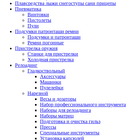
Плавсредства лыжи снегоступы сани прицепы
Пневматика
Винтовки
Пистолеты
Пули
Подсумки патронташи ремни
Подсумки и патронташи
Ремни погонные
Пристрелка оружия
Станки для пристрелки
Холодная пристрелка
Релоадинг
Гладкоствольный
Аксессуары
Машинки
Пулелейки
Нарезной
Весы и дозаторы
Набор профессионального инструмента
Наборы для релоадинга
Наборы матриц
Подготовка и очистка гильз
Прессы
Специальные инструменты
Установка капсюлей