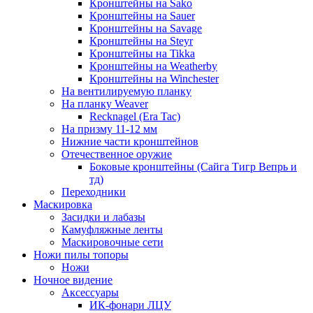
Кронштейны на Sako
Кронштейны на Sauer
Кронштейны на Savage
Кронштейны на Steyr
Кронштейны на Tikka
Кронштейны на Weatherby
Кронштейны на Winchester
На вентилируемую планку
На планку Weaver
Recknagel (Era Tac)
На призму 11-12 мм
Нижние части кронштейнов
Отечественное оружие
Боковые кронштейны (Сайга Тигр Вепрь и
тд)
Переходники
Маскировка
Засидки и лабазы
Камуфляжные ленты
Маскировочные сети
Ножи пилы топоры
Ножи
Ночное видение
Аксессуары
ИК-фонари ЛЦУ