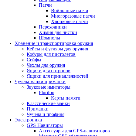
Патчи
Войлочные патчи
Многоразовые патчи
Хлопковые патчи
Переходники
Химия для чистки
Шомполы
Хранение и транспортировка оружия
Кейсы и футляры для оружия
Кобуры для пистолетов
Сейфы
Чехлы для оружия
Ящики для патронов
Ящики для принадлежностей
Чучела манки приманки
Звуковые имитаторы
Plurifon
Карты памяти
Классические манки
Приманки
Чучела и профиля
Электроника
GPS-Навигаторы
Аксессуары для GPS-навигаторов