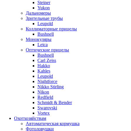
Steiner
Yukon
Дальномеры
Зрительные трубы
Leupold
Коллиматорные прицелы
Bushnell
Монокуляры
Leica
Оптические прицелы
Bushnell
Carl Zeiss
Hakko
Kahles
Leupold
Nightforce
Nikko Stirling
Nikon
Redfield
Schmidt & Bender
Swarovski
Vortex
Охотхозяйствам
Автоматическая кормушка
Фотоловушки