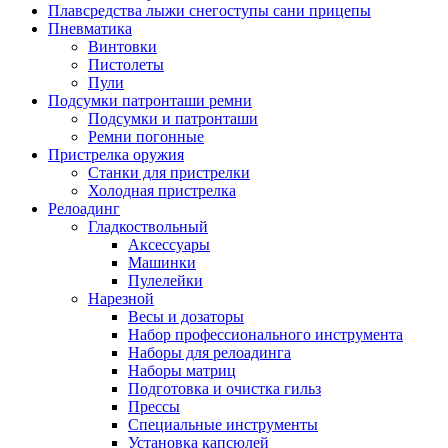
Плавсредства лыжи снегоступы сани прицепы
Пневматика
Винтовки
Пистолеты
Пули
Подсумки патронташи ремни
Подсумки и патронташи
Ремни погонные
Пристрелка оружия
Станки для пристрелки
Холодная пристрелка
Релоадинг
Гладкоствольный
Аксессуары
Машинки
Пулелейки
Нарезной
Весы и дозаторы
Набор профессионального инструмента
Наборы для релоадинга
Наборы матриц
Подготовка и очистка гильз
Прессы
Специальные инструменты
Установка капсюлей