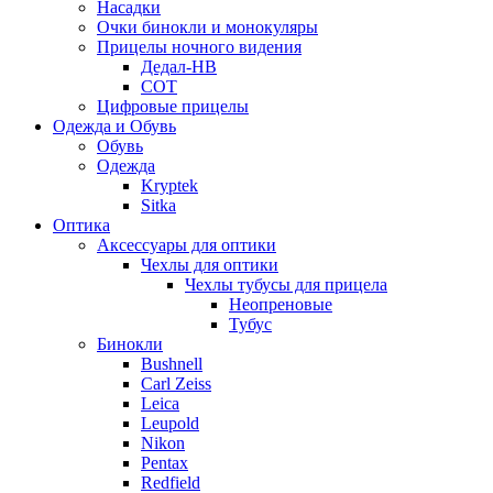
Насадки
Очки бинокли и монокуляры
Прицелы ночного видения
Дедал-НВ
СОТ
Цифровые прицелы
Одежда и Обувь
Обувь
Одежда
Kryptek
Sitka
Оптика
Аксессуары для оптики
Чехлы для оптики
Чехлы тубусы для прицела
Неопреновые
Тубус
Бинокли
Bushnell
Carl Zeiss
Leica
Leupold
Nikon
Pentax
Redfield