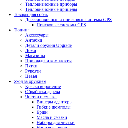
Тепловизионные приборы
Тепловизионные прицелы
Товары для собак
Дрессировочные и поисковые системы GPS
Поисковые системы GPS
Тюнинг
Аксессуары
Антабки
Детали оружия Upgrade
Ложи
Магазины
Приклады и комплекты
Пятки
Рукояти
Цевья
Уход за оружием
Краска воронение
Обработка дерева
Чистка и смазка
Вишеры адаптеры
Гибкие шомполы
Ерши
Масла и смазки
Наборы для чистки
Направляющие