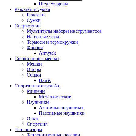
Шеллхолдеры
Рюкзаки и сумки
Рюкзаки
Сумки
Снаряжение
Мультитулы наборы инструментоов
Наручные часы
Термосы и термокружки
Фонари
Armytek
Сошки опоры мешки
Мешки
Опоры
Сошки
Harris
Спортивная стрельба
Мишени
Металлические
Наушники
Активные наушники
Пассивные наушники
Очки
Спортинг
Тепловизоры
Тепловизионные насадки