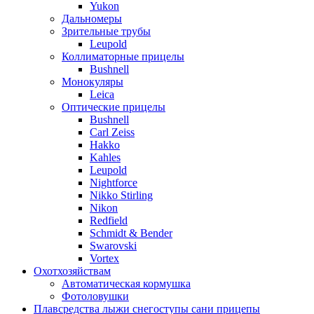
Yukon
Дальномеры
Зрительные трубы
Leupold
Коллиматорные прицелы
Bushnell
Монокуляры
Leica
Оптические прицелы
Bushnell
Carl Zeiss
Hakko
Kahles
Leupold
Nightforce
Nikko Stirling
Nikon
Redfield
Schmidt & Bender
Swarovski
Vortex
Охотхозяйствам
Автоматическая кормушка
Фотоловушки
Плавсредства лыжи снегоступы сани прицепы