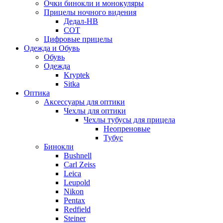
Очки бинокли и монокуляры
Прицелы ночного видения
Дедал-НВ
СОТ
Цифровые прицелы
Одежда и Обувь
Обувь
Одежда
Kryptek
Sitka
Оптика
Аксессуары для оптики
Чехлы для оптики
Чехлы тубусы для прицела
Неопреновые
Тубус
Бинокли
Bushnell
Carl Zeiss
Leica
Leupold
Nikon
Pentax
Redfield
Steiner