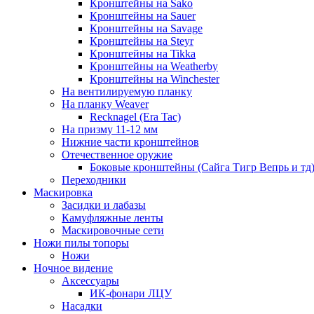
Кронштейны на Sako
Кронштейны на Sauer
Кронштейны на Savage
Кронштейны на Steyr
Кронштейны на Tikka
Кронштейны на Weatherby
Кронштейны на Winchester
На вентилируемую планку
На планку Weaver
Recknagel (Era Tac)
На призму 11-12 мм
Нижние части кронштейнов
Отечественное оружие
Боковые кронштейны (Сайга Тигр Вепрь и тд
Переходники
Маскировка
Засидки и лабазы
Камуфляжные ленты
Маскировочные сети
Ножи пилы топоры
Ножи
Ночное видение
Аксессуары
ИК-фонари ЛЦУ
Насадки