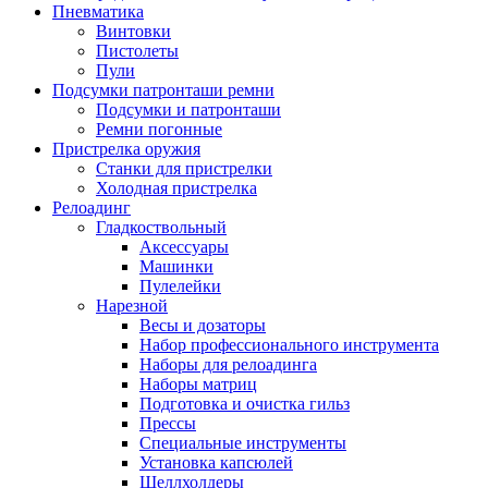
Пневматика
Винтовки
Пистолеты
Пули
Подсумки патронташи ремни
Подсумки и патронташи
Ремни погонные
Пристрелка оружия
Станки для пристрелки
Холодная пристрелка
Релоадинг
Гладкоствольный
Аксессуары
Машинки
Пулелейки
Нарезной
Весы и дозаторы
Набор профессионального инструмента
Наборы для релоадинга
Наборы матриц
Подготовка и очистка гильз
Прессы
Специальные инструменты
Установка капсюлей
Шеллхолдеры