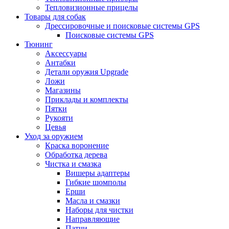
Тепловизионные прицелы
Товары для собак
Дрессировочные и поисковые системы GPS
Поисковые системы GPS
Тюнинг
Аксессуары
Антабки
Детали оружия Upgrade
Ложи
Магазины
Приклады и комплекты
Пятки
Рукояти
Цевья
Уход за оружием
Краска воронение
Обработка дерева
Чистка и смазка
Вишеры адаптеры
Гибкие шомполы
Ерши
Масла и смазки
Наборы для чистки
Направляющие
Патчи