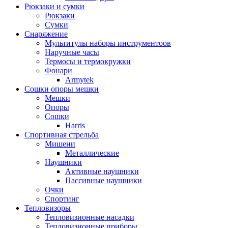
Рюкзаки и сумки
Рюкзаки
Сумки
Снаряжение
Мультитулы наборы инструментоов
Наручные часы
Термосы и термокружки
Фонари
Armytek
Сошки опоры мешки
Мешки
Опоры
Сошки
Harris
Спортивная стрельба
Мишени
Металлические
Наушники
Активные наушники
Пассивные наушники
Очки
Спортинг
Тепловизоры
Тепловизионные насадки
Тепловизионные приборы