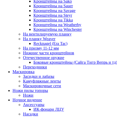
Кронштейны на Sako
Кронштейны на Sauer
Кронштейны на Savage
Кронштейны на Steyr
Кронштейны на Tikka
Кронштейны на Weatherby
Кронштейны на Winchester
На вентилируемую планку
На планку Weaver
Recknagel (Era Tac)
На призму 11-12 мм
Нижние части кронштейнов
Отечественное оружие
Боковые кронштейны (Сайга Тигр Вепрь и тд
Переходники
Маскировка
Засидки и лабазы
Камуфляжные ленты
Маскировочные сети
Ножи пилы топоры
Ножи
Ночное видение
Аксессуары
ИК-фонари ЛЦУ
Насадки