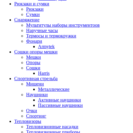
Рюкзаки и сумки
Рюкзаки
Сумки
Снаряжение
Мультитулы наборы инструментоов
Наручные часы
Термосы и термокружки
Фонари
Armytek
Сошки опоры мешки
Мешки
Опоры
Сошки
Harris
Спортивная стрельба
Мишени
Металлические
Наушники
Активные наушники
Пассивные наушники
Очки
Спортинг
Тепловизоры
Тепловизионные насадки
Тепловизионные приборы