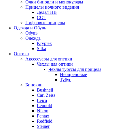
Очки бинокли и монокуляры
Прицелы ночного видения
Дедал-НВ
СОТ
Цифровые прицелы
Одежда и Обувь
Обувь
Одежда
Kryptek
Sitka
Оптика
Аксессуары для оптики
Чехлы для оптики
Чехлы тубусы для прицела
Неопреновые
Тубус
Бинокли
Bushnell
Carl Zeiss
Leica
Leupold
Nikon
Pentax
Redfield
Steiner