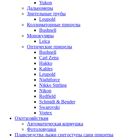
Yukon
Дальномеры
Зрительные трубы
Leupold
Коллиматорные прицелы
Bushnell
Монокуляры
Leica
Оптические прицелы
Bushnell
Carl Zeiss
Hakko
Kahles
Leupold
Nightforce
Nikko Stirling
Nikon
Redfield
Schmidt & Bender
Swarovski
Vortex
Охотхозяйствам
Автоматическая кормушка
Фотоловушки
Плавсредства лыжи снегоступы сани прицепы