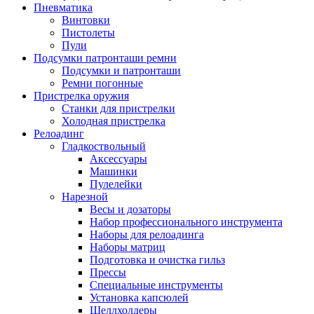
Пневматика
Винтовки
Пистолеты
Пули
Подсумки патронташи ремни
Подсумки и патронташи
Ремни погонные
Пристрелка оружия
Станки для пристрелки
Холодная пристрелка
Релоадинг
Гладкоствольный
Аксессуары
Машинки
Пулелейки
Нарезной
Весы и дозаторы
Набор профессионального инструмента
Наборы для релоадинга
Наборы матриц
Подготовка и очистка гильз
Прессы
Специальные инструменты
Установка капсюлей
Шеллхолдеры