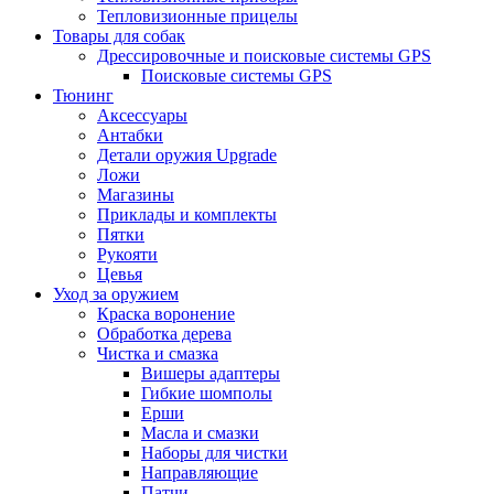
Тепловизионные прицелы
Товары для собак
Дрессировочные и поисковые системы GPS
Поисковые системы GPS
Тюнинг
Аксессуары
Антабки
Детали оружия Upgrade
Ложи
Магазины
Приклады и комплекты
Пятки
Рукояти
Цевья
Уход за оружием
Краска воронение
Обработка дерева
Чистка и смазка
Вишеры адаптеры
Гибкие шомполы
Ерши
Масла и смазки
Наборы для чистки
Направляющие
Патчи