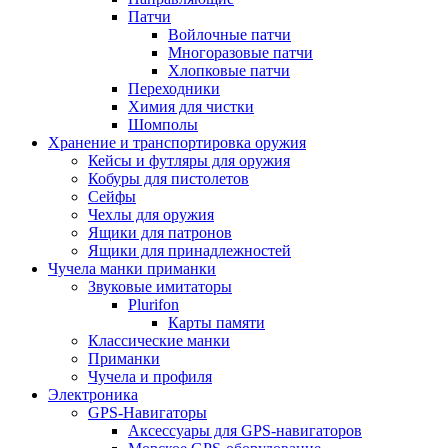
Патчи
Войлочные патчи
Многоразовые патчи
Хлопковые патчи
Переходники
Химия для чистки
Шомполы
Хранение и транспортировка оружия
Кейсы и футляры для оружия
Кобуры для пистолетов
Сейфы
Чехлы для оружия
Ящики для патронов
Ящики для принадлежностей
Чучела манки приманки
Звуковые имитаторы
Plurifon
Карты памяти
Классические манки
Приманки
Чучела и профиля
Электроника
GPS-Навигаторы
Аксессуары для GPS-навигаторов