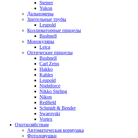
Steiner
Yukon
Дальномеры
Зрительные трубы
Leupold
Коллиматорные прицелы
Bushnell
Монокуляры
Leica
Оптические прицелы
Bushnell
Carl Zeiss
Hakko
Kahles
Leupold
Nightforce
Nikko Stirling
Nikon
Redfield
Schmidt & Bender
Swarovski
Vortex
Охотхозяйствам
Автоматическая кормушка
Фотоловушки