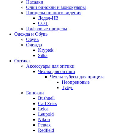
Насадки
Очки бинокли и монокуляры
Прицелы ночного видения
Дедал-НВ
СОТ
Цифровые прицелы
Одежда и Обувь
Обувь
Одежда
Kryptek
Sitka
Оптика
Аксессуары для оптики
Чехлы для оптики
Чехлы тубусы для прицела
Неопреновые
Тубус
Бинокли
Bushnell
Carl Zeiss
Leica
Leupold
Nikon
Pentax
Redfield