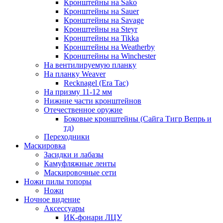
Кронштейны на Sako
Кронштейны на Sauer
Кронштейны на Savage
Кронштейны на Steyr
Кронштейны на Tikka
Кронштейны на Weatherby
Кронштейны на Winchester
На вентилируемую планку
На планку Weaver
Recknagel (Era Tac)
На призму 11-12 мм
Нижние части кронштейнов
Отечественное оружие
Боковые кронштейны (Сайга Тигр Вепрь и
тд)
Переходники
Маскировка
Засидки и лабазы
Камуфляжные ленты
Маскировочные сети
Ножи пилы топоры
Ножи
Ночное видение
Аксессуары
ИК-фонари ЛЦУ