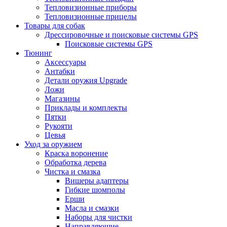
Тепловизионные приборы
Тепловизионные прицелы
Товары для собак
Дрессировочные и поисковые системы GPS
Поисковые системы GPS
Тюнинг
Аксессуары
Антабки
Детали оружия Upgrade
Ложи
Магазины
Приклады и комплекты
Пятки
Рукояти
Цевья
Уход за оружием
Краска воронение
Обработка дерева
Чистка и смазка
Вишеры адаптеры
Гибкие шомполы
Ерши
Масла и смазки
Наборы для чистки
Направляющие