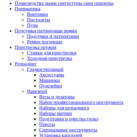
Плавсредства лыжи снегоступы сани прицепы
Пневматика
Винтовки
Пистолеты
Пули
Подсумки патронташи ремни
Подсумки и патронташи
Ремни погонные
Пристрелка оружия
Станки для пристрелки
Холодная пристрелка
Релоадинг
Гладкоствольный
Аксессуары
Машинки
Пулелейки
Нарезной
Весы и дозаторы
Набор профессионального инструмента
Наборы для релоадинга
Наборы матриц
Подготовка и очистка гильз
Прессы
Специальные инструменты
Установка капсюлей