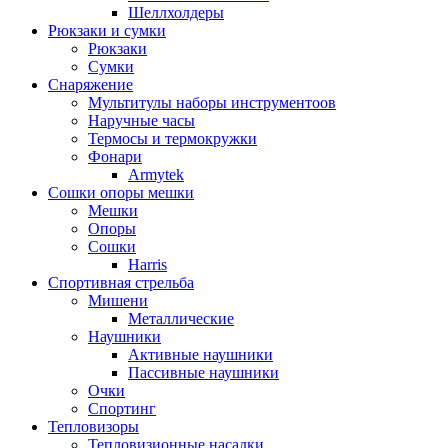
Шеллхолдеры
Рюкзаки и сумки
Рюкзаки
Сумки
Снаряжение
Мультитулы наборы инструментоов
Наручные часы
Термосы и термокружки
Фонари
Armytek
Сошки опоры мешки
Мешки
Опоры
Сошки
Harris
Спортивная стрельба
Мишени
Металлические
Наушники
Активные наушники
Пассивные наушники
Очки
Спортинг
Тепловизоры
Тепловизионные насадки