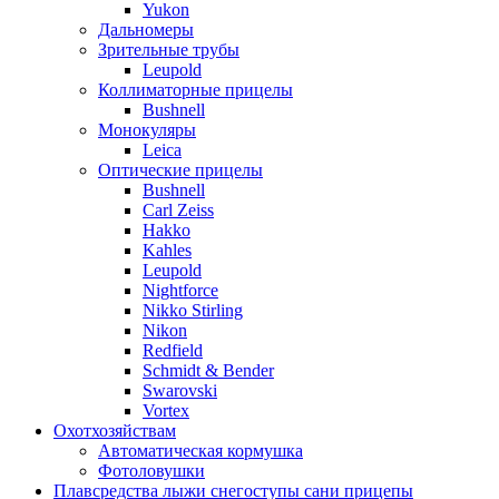
Yukon
Дальномеры
Зрительные трубы
Leupold
Коллиматорные прицелы
Bushnell
Монокуляры
Leica
Оптические прицелы
Bushnell
Carl Zeiss
Hakko
Kahles
Leupold
Nightforce
Nikko Stirling
Nikon
Redfield
Schmidt & Bender
Swarovski
Vortex
Охотхозяйствам
Автоматическая кормушка
Фотоловушки
Плавсредства лыжи снегоступы сани прицепы