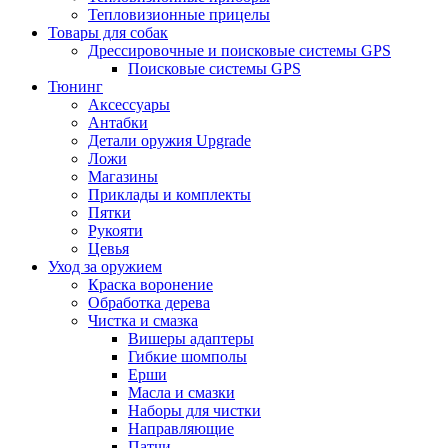
Тепловизионные прицелы
Товары для собак
Дрессировочные и поисковые системы GPS
Поисковые системы GPS
Тюнинг
Аксессуары
Антабки
Детали оружия Upgrade
Ложи
Магазины
Приклады и комплекты
Пятки
Рукояти
Цевья
Уход за оружием
Краска воронение
Обработка дерева
Чистка и смазка
Вишеры адаптеры
Гибкие шомполы
Ерши
Масла и смазки
Наборы для чистки
Направляющие
Патчи