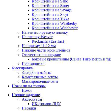
Кронштейны на Sako
Кронштейны на Sauer
Кронштейны на Savage
Кронштейны на Steyr
Кронштейны на Tikka
Кронштейны на Weatherby
Кронштейны на Winchester
На вентилируемую планку
На планку Weaver
Recknagel (Era Tac)
На призму 11-12 мм
Нижние части кронштейнов
Отечественное оружие
Боковые кронштейны (Сайга Тигр Вепрь и тд
Переходники
Маскировка
Засидки и лабазы
Камуфляжные ленты
Маскировочные сети
Ножи пилы топоры
Ножи
Ночное видение
Аксессуары
ИК-фонари ЛЦУ
Насадки