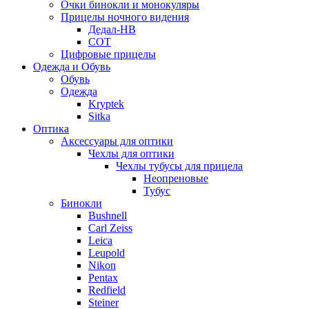
Очки бинокли и монокуляры
Прицелы ночного видения
Дедал-НВ
СОТ
Цифровые прицелы
Одежда и Обувь
Обувь
Одежда
Kryptek
Sitka
Оптика
Аксессуары для оптики
Чехлы для оптики
Чехлы тубусы для прицела
Неопреновые
Тубус
Бинокли
Bushnell
Carl Zeiss
Leica
Leupold
Nikon
Pentax
Redfield
Steiner