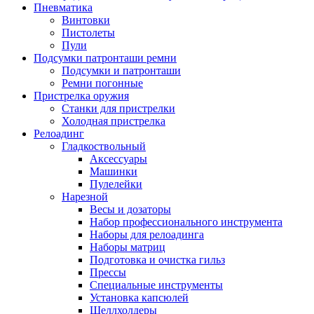
Пневматика
Винтовки
Пистолеты
Пули
Подсумки патронташи ремни
Подсумки и патронташи
Ремни погонные
Пристрелка оружия
Станки для пристрелки
Холодная пристрелка
Релоадинг
Гладкоствольный
Аксессуары
Машинки
Пулелейки
Нарезной
Весы и дозаторы
Набор профессионального инструмента
Наборы для релоадинга
Наборы матриц
Подготовка и очистка гильз
Прессы
Специальные инструменты
Установка капсюлей
Шеллхолдеры