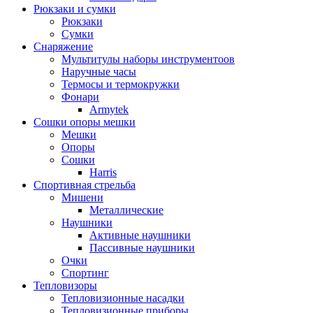
Рюкзаки и сумки
Рюкзаки
Сумки
Снаряжение
Мультитулы наборы инструментоов
Наручные часы
Термосы и термокружки
Фонари
Armytek
Сошки опоры мешки
Мешки
Опоры
Сошки
Harris
Спортивная стрельба
Мишени
Металлические
Наушники
Активные наушники
Пассивные наушники
Очки
Спортинг
Тепловизоры
Тепловизионные насадки
Тепловизионные приборы