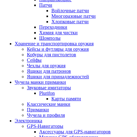
Патчи
Войлочные патчи
Многоразовые патчи
Хлопковые патчи
Переходники
Химия для чистки
Шомполы
Хранение и транспортировка оружия
Кейсы и футляры для оружия
Кобуры для пистолетов
Сейфы
Чехлы для оружия
Ящики для патронов
Ящики для принадлежностей
Чучела манки приманки
Звуковые имитаторы
Plurifon
Карты памяти
Классические манки
Приманки
Чучела и профиля
Электроника
GPS-Навигаторы
Аксессуары для GPS-навигаторов