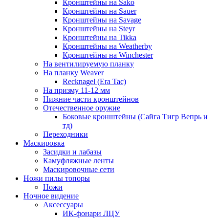
Кронштейны на Sako
Кронштейны на Sauer
Кронштейны на Savage
Кронштейны на Steyr
Кронштейны на Tikka
Кронштейны на Weatherby
Кронштейны на Winchester
На вентилируемую планку
На планку Weaver
Recknagel (Era Tac)
На призму 11-12 мм
Нижние части кронштейнов
Отечественное оружие
Боковые кронштейны (Сайга Тигр Вепрь и
тд)
Переходники
Маскировка
Засидки и лабазы
Камуфляжные ленты
Маскировочные сети
Ножи пилы топоры
Ножи
Ночное видение
Аксессуары
ИК-фонари ЛЦУ