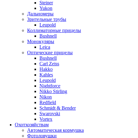
Steiner
Yukon
Дальномеры
Зрительные трубы
Leupold
Коллиматорные прицелы
Bushnell
Монокуляры
Leica
Оптические прицелы
Bushnell
Carl Zeiss
Hakko
Kahles
Leupold
Nightforce
Nikko Stirling
Nikon
Redfield
Schmidt & Bender
Swarovski
Vortex
Охотхозяйствам
Автоматическая кормушка
Фотоловушки