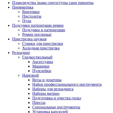
Плавсредства лыжи снегоступы сани прицепы
Пневматика
Винтовки
Пистолеты
Пули
Подсумки патронташи ремни
Подсумки и патронташи
Ремни погонные
Пристрелка оружия
Станки для пристрелки
Холодная пристрелка
Релоадинг
Гладкоствольный
Аксессуары
Машинки
Пулелейки
Нарезной
Весы и дозаторы
Набор профессионального инструмента
Наборы для релоадинга
Наборы матриц
Подготовка и очистка гильз
Прессы
Специальные инструменты
Установка капсюлей