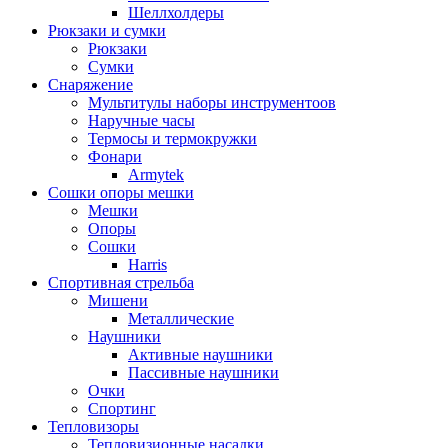
Шеллхолдеры
Рюкзаки и сумки
Рюкзаки
Сумки
Снаряжение
Мультитулы наборы инструментоов
Наручные часы
Термосы и термокружки
Фонари
Armytek
Сошки опоры мешки
Мешки
Опоры
Сошки
Harris
Спортивная стрельба
Мишени
Металлические
Наушники
Активные наушники
Пассивные наушники
Очки
Спортинг
Тепловизоры
Тепловизионные насадки