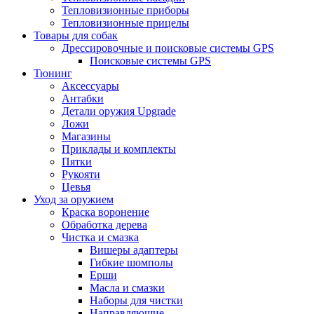
Тепловизионные приборы
Тепловизионные прицелы
Товары для собак
Дрессировочные и поисковые системы GPS
Поисковые системы GPS
Тюнинг
Аксессуары
Антабки
Детали оружия Upgrade
Ложи
Магазины
Приклады и комплекты
Пятки
Рукояти
Цевья
Уход за оружием
Краска воронение
Обработка дерева
Чистка и смазка
Вишеры адаптеры
Гибкие шомполы
Ерши
Масла и смазки
Наборы для чистки
Направляющие