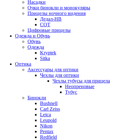
Насадки
Очки бинокли и монокуляры
Прицелы ночного видения
Дедал-НВ
СОТ
Цифровые прицелы
Одежда и Обувь
Обувь
Одежда
Kryptek
Sitka
Оптика
Аксессуары для оптики
Чехлы для оптики
Чехлы тубусы для прицела
Неопреновые
Тубус
Бинокли
Bushnell
Carl Zeiss
Leica
Leupold
Nikon
Pentax
Redfield