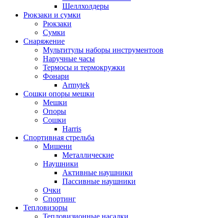
Шеллхолдеры
Рюкзаки и сумки
Рюкзаки
Сумки
Снаряжение
Мультитулы наборы инструментоов
Наручные часы
Термосы и термокружки
Фонари
Armytek
Сошки опоры мешки
Мешки
Опоры
Сошки
Harris
Спортивная стрельба
Мишени
Металлические
Наушники
Активные наушники
Пассивные наушники
Очки
Спортинг
Тепловизоры
Тепловизионные насадки