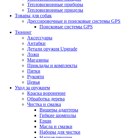
Тепловизионные приборы
Тепловизионные прицелы
Товары для собак
Дрессировочные и поисковые системы GPS
Поисковые системы GPS
Тюнинг
Аксессуары
Антабки
Детали оружия Upgrade
Ложи
Магазины
Приклады и комплекты
Пятки
Рукояти
Цевья
Уход за оружием
Краска воронение
Обработка дерева
Чистка и смазка
Вишеры адаптеры
Гибкие шомполы
Ерши
Масла и смазки
Наборы для чистки
Направляющие