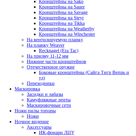
Кронштейны на Sako
Кронштейны на Sauer
Кронштейны на Savage
Кронштейны на Steyr
Кронштейны на Tikka
Кронштейны на Weatherby
Кронштейны на Winchester
На вентилируемую планку
На планку Weaver
Recknagel (Era Tac)
На призму 11-12 мм
Нижние части кронштейнов
Отечественное оружие
Боковые кронштейны (Сайга Тигр Вепрь и
тд)
Переходники
Маскировка
Засидки и лабазы
Камуфляжные ленты
Маскировочные сети
Ножи пилы топоры
Ножи
Ночное видение
Аксессуары
ИК-фонари ЛЦУ