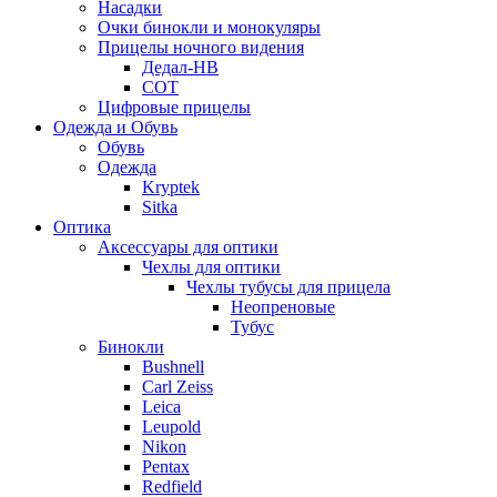
Насадки
Очки бинокли и монокуляры
Прицелы ночного видения
Дедал-НВ
СОТ
Цифровые прицелы
Одежда и Обувь
Обувь
Одежда
Kryptek
Sitka
Оптика
Аксессуары для оптики
Чехлы для оптики
Чехлы тубусы для прицела
Неопреновые
Тубус
Бинокли
Bushnell
Carl Zeiss
Leica
Leupold
Nikon
Pentax
Redfield