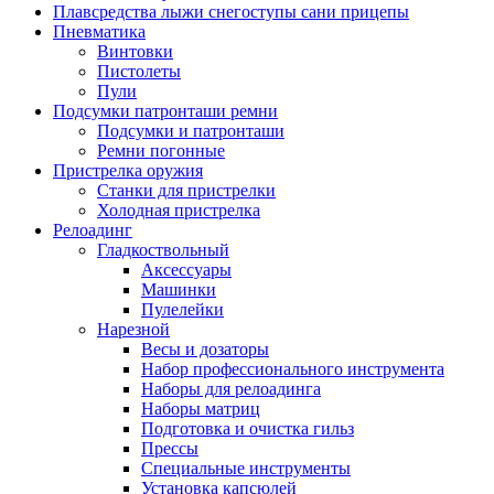
Плавсредства лыжи снегоступы сани прицепы
Пневматика
Винтовки
Пистолеты
Пули
Подсумки патронташи ремни
Подсумки и патронташи
Ремни погонные
Пристрелка оружия
Станки для пристрелки
Холодная пристрелка
Релоадинг
Гладкоствольный
Аксессуары
Машинки
Пулелейки
Нарезной
Весы и дозаторы
Набор профессионального инструмента
Наборы для релоадинга
Наборы матриц
Подготовка и очистка гильз
Прессы
Специальные инструменты
Установка капсюлей