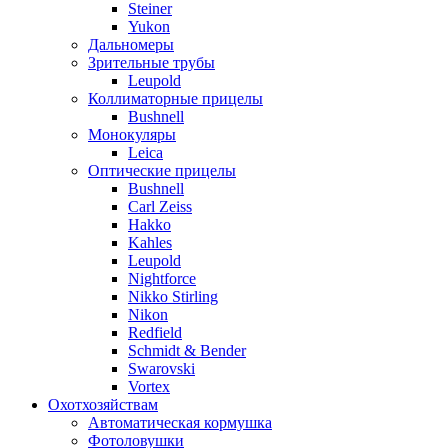
Steiner
Yukon
Дальномеры
Зрительные трубы
Leupold
Коллиматорные прицелы
Bushnell
Монокуляры
Leica
Оптические прицелы
Bushnell
Carl Zeiss
Hakko
Kahles
Leupold
Nightforce
Nikko Stirling
Nikon
Redfield
Schmidt & Bender
Swarovski
Vortex
Охотхозяйствам
Автоматическая кормушка
Фотоловушки