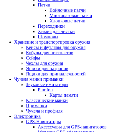
Патчи
Войлочные патчи
Многоразовые патчи
Хлопковые патчи
Переходники
Химия для чистки
Шомполы
Хранение и транспортировка оружия
Кейсы и футляры для оружия
Кобуры для пистолетов
Сейфы
Чехлы для оружия
Ящики для патронов
Ящики для принадлежностей
Чучела манки приманки
Звуковые имитаторы
Plurifon
Карты памяти
Классические манки
Приманки
Чучела и профиля
Электроника
GPS-Навигаторы
Аксессуары для GPS-навигаторов