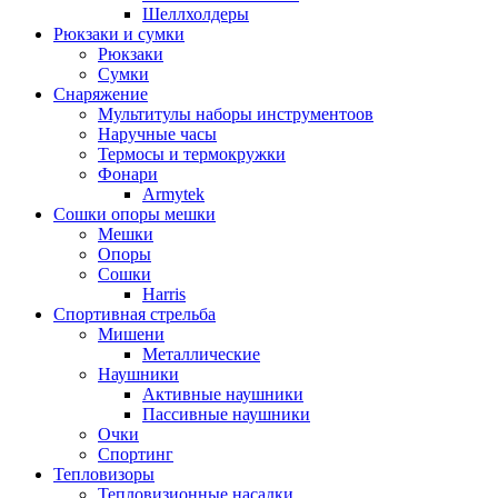
Шеллхолдеры
Рюкзаки и сумки
Рюкзаки
Сумки
Снаряжение
Мультитулы наборы инструментоов
Наручные часы
Термосы и термокружки
Фонари
Armytek
Сошки опоры мешки
Мешки
Опоры
Сошки
Harris
Спортивная стрельба
Мишени
Металлические
Наушники
Активные наушники
Пассивные наушники
Очки
Спортинг
Тепловизоры
Тепловизионные насадки