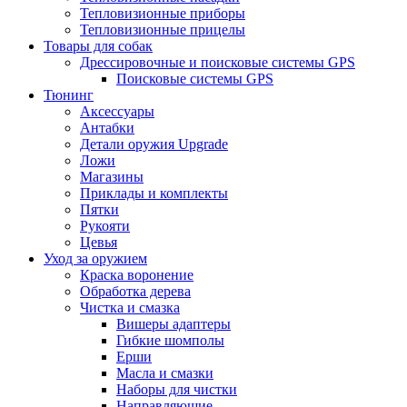
Тепловизионные приборы
Тепловизионные прицелы
Товары для собак
Дрессировочные и поисковые системы GPS
Поисковые системы GPS
Тюнинг
Аксессуары
Антабки
Детали оружия Upgrade
Ложи
Магазины
Приклады и комплекты
Пятки
Рукояти
Цевья
Уход за оружием
Краска воронение
Обработка дерева
Чистка и смазка
Вишеры адаптеры
Гибкие шомполы
Ерши
Масла и смазки
Наборы для чистки
Направляющие