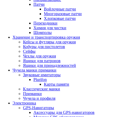
Патчи
Войлочные патчи
Многоразовые патчи
Хлопковые патчи
Переходники
Химия для чистки
Шомполы
Хранение и транспортировка оружия
Кейсы и футляры для оружия
Кобуры для пистолетов
Сейфы
Чехлы для оружия
Ящики для патронов
Ящики для принадлежностей
Чучела манки приманки
Звуковые имитаторы
Plurifon
Карты памяти
Классические манки
Приманки
Чучела и профиля
Электроника
GPS-Навигаторы
Аксессуары для GPS-навигаторов