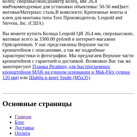
колец: сверхвысокиеДиаметр колец, мм: 26,4
ммРекомендуемые для установки объективы: 50-56 ммЦвет:
матовыеМатериал: сталь.В комплекте: Крепежные винты и
ключ для монтажа типа Torx Производитель: Leupold and
Stevens, Inc. (США)
Вы можете купить Кольца Leupold QR 26,4 мм, сверхвысокие,
матовые всего за 3300.00 рублей в интернет-магазине
Opticspremium. У нас представлены Верхние части
кронштейнов с описаниями, а так же подробные
характеристики и фотографии. Мы предлагаем Верхние части
кронштейнов с гарантией и доставкой. Возможно Вас так же
заинтересуют
Планка Picatinny для быстросъемных
кронштейнов МАК на едином основании и Mak-Flex (длина
120 мм)
или
Шайба и винт Spuhr (M5x35)
.
Основные
страницы
Главная
Блог
Доставка
Оплата