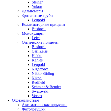
Steiner
Yukon
Дальномеры
Зрительные трубы
Leupold
Коллиматорные прицелы
Bushnell
Монокуляры
Leica
Оптические прицелы
Bushnell
Carl Zeiss
Hakko
Kahles
Leupold
Nightforce
Nikko Stirling
Nikon
Redfield
Schmidt & Bender
Swarovski
Vortex
Охотхозяйствам
Автоматическая кормушка
Фотоловушки