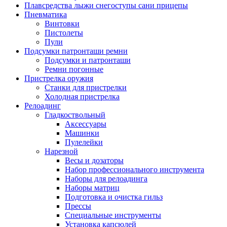
Плавсредства лыжи снегоступы сани прицепы
Пневматика
Винтовки
Пистолеты
Пули
Подсумки патронташи ремни
Подсумки и патронташи
Ремни погонные
Пристрелка оружия
Станки для пристрелки
Холодная пристрелка
Релоадинг
Гладкоствольный
Аксессуары
Машинки
Пулелейки
Нарезной
Весы и дозаторы
Набор профессионального инструмента
Наборы для релоадинга
Наборы матриц
Подготовка и очистка гильз
Прессы
Специальные инструменты
Установка капсюлей