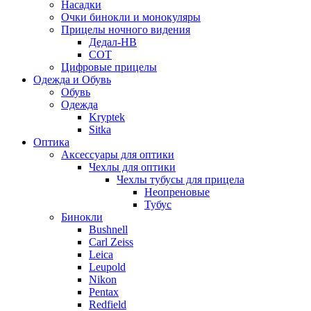
Насадки
Очки бинокли и монокуляры
Прицелы ночного видения
Дедал-НВ
СОТ
Цифровые прицелы
Одежда и Обувь
Обувь
Одежда
Kryptek
Sitka
Оптика
Аксессуары для оптики
Чехлы для оптики
Чехлы тубусы для прицела
Неопреновые
Тубус
Бинокли
Bushnell
Carl Zeiss
Leica
Leupold
Nikon
Pentax
Redfield