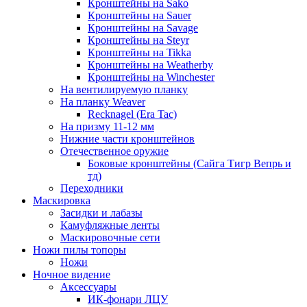
Кронштейны на Sako
Кронштейны на Sauer
Кронштейны на Savage
Кронштейны на Steyr
Кронштейны на Tikka
Кронштейны на Weatherby
Кронштейны на Winchester
На вентилируемую планку
На планку Weaver
Recknagel (Era Tac)
На призму 11-12 мм
Нижние части кронштейнов
Отечественное оружие
Боковые кронштейны (Сайга Тигр Вепрь и
тд)
Переходники
Маскировка
Засидки и лабазы
Камуфляжные ленты
Маскировочные сети
Ножи пилы топоры
Ножи
Ночное видение
Аксессуары
ИК-фонари ЛЦУ