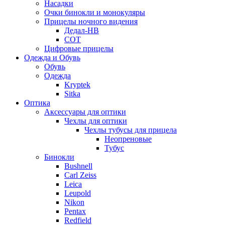
Насадки
Очки бинокли и монокуляры
Прицелы ночного видения
Дедал-НВ
СОТ
Цифровые прицелы
Одежда и Обувь
Обувь
Одежда
Kryptek
Sitka
Оптика
Аксессуары для оптики
Чехлы для оптики
Чехлы тубусы для прицела
Неопреновые
Тубус
Бинокли
Bushnell
Carl Zeiss
Leica
Leupold
Nikon
Pentax
Redfield