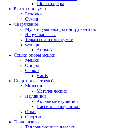
Шеллхолдеры
Рюкзаки и сумки
Рюкзаки
Сумки
Снаряжение
Мультитулы наборы инструментоов
Наручные часы
Термосы и термокружки
Фонари
Armytek
Сошки опоры мешки
Мешки
Опоры
Сошки
Harris
Спортивная стрельба
Мишени
Металлические
Наушники
Активные наушники
Пассивные наушники
Очки
Спортинг
Тепловизоры
Тепловизионные насадки