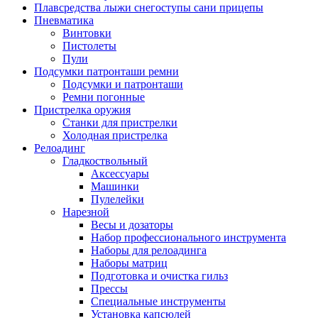
Плавсредства лыжи снегоступы сани прицепы
Пневматика
Винтовки
Пистолеты
Пули
Подсумки патронташи ремни
Подсумки и патронташи
Ремни погонные
Пристрелка оружия
Станки для пристрелки
Холодная пристрелка
Релоадинг
Гладкоствольный
Аксессуары
Машинки
Пулелейки
Нарезной
Весы и дозаторы
Набор профессионального инструмента
Наборы для релоадинга
Наборы матриц
Подготовка и очистка гильз
Прессы
Специальные инструменты
Установка капсюлей