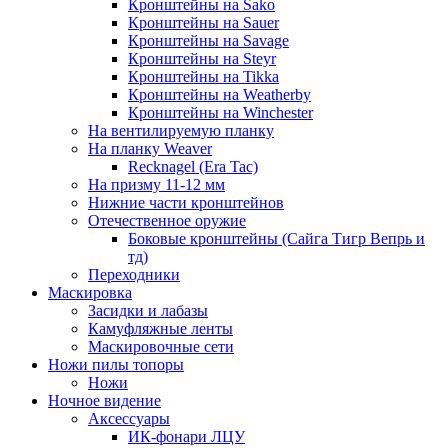
Кронштейны на Sako
Кронштейны на Sauer
Кронштейны на Savage
Кронштейны на Steyr
Кронштейны на Tikka
Кронштейны на Weatherby
Кронштейны на Winchester
На вентилируемую планку
На планку Weaver
Recknagel (Era Tac)
На призму 11-12 мм
Нижние части кронштейнов
Отечественное оружие
Боковые кронштейны (Сайга Тигр Вепрь и
тд)
Переходники
Маскировка
Засидки и лабазы
Камуфляжные ленты
Маскировочные сети
Ножи пилы топоры
Ножи
Ночное видение
Аксессуары
ИК-фонари ЛЦУ