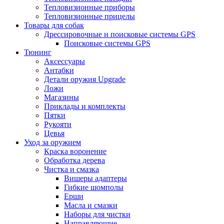
Тепловизионные приборы
Тепловизионные прицелы
Товары для собак
Дрессировочные и поисковые системы GPS
Поисковые системы GPS
Тюнинг
Аксессуары
Антабки
Детали оружия Upgrade
Ложи
Магазины
Приклады и комплекты
Пятки
Рукояти
Цевья
Уход за оружием
Краска воронение
Обработка дерева
Чистка и смазка
Вишеры адаптеры
Гибкие шомполы
Ерши
Масла и смазки
Наборы для чистки
Направляющие