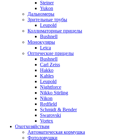
Steiner
Yukon
Дальномеры
Зрительные трубы
Leupold
Коллиматорные прицелы
Bushnell
Монокуляры
Leica
Оптические прицелы
Bushnell
Carl Zeiss
Hakko
Kahles
Leupold
Nightforce
Nikko Stirling
Nikon
Redfield
Schmidt & Bender
Swarovski
Vortex
Охотхозяйствам
Автоматическая кормушка
Фотоловушки