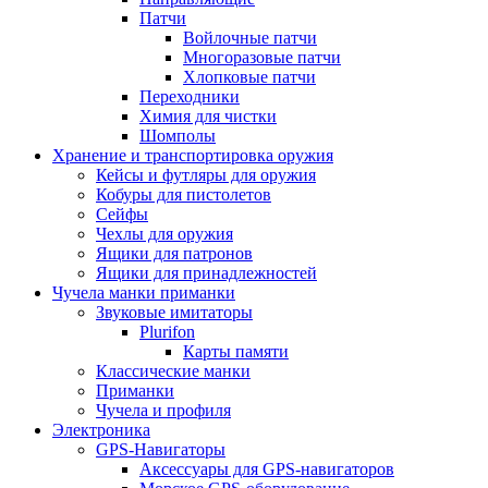
Патчи
Войлочные патчи
Многоразовые патчи
Хлопковые патчи
Переходники
Химия для чистки
Шомполы
Хранение и транспортировка оружия
Кейсы и футляры для оружия
Кобуры для пистолетов
Сейфы
Чехлы для оружия
Ящики для патронов
Ящики для принадлежностей
Чучела манки приманки
Звуковые имитаторы
Plurifon
Карты памяти
Классические манки
Приманки
Чучела и профиля
Электроника
GPS-Навигаторы
Аксессуары для GPS-навигаторов