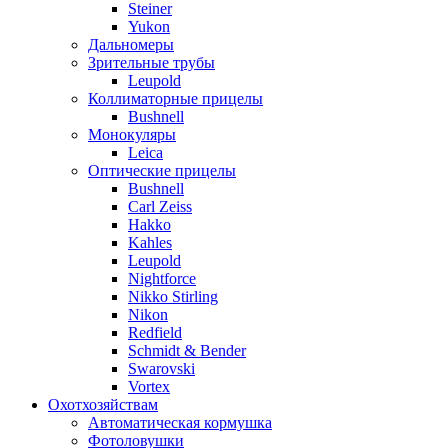
Steiner
Yukon
Дальномеры
Зрительные трубы
Leupold
Коллиматорные прицелы
Bushnell
Монокуляры
Leica
Оптические прицелы
Bushnell
Carl Zeiss
Hakko
Kahles
Leupold
Nightforce
Nikko Stirling
Nikon
Redfield
Schmidt & Bender
Swarovski
Vortex
Охотхозяйствам
Автоматическая кормушка
Фотоловушки