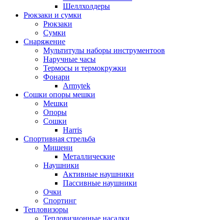
Шеллхолдеры
Рюкзаки и сумки
Рюкзаки
Сумки
Снаряжение
Мультитулы наборы инструментоов
Наручные часы
Термосы и термокружки
Фонари
Armytek
Сошки опоры мешки
Мешки
Опоры
Сошки
Harris
Спортивная стрельба
Мишени
Металлические
Наушники
Активные наушники
Пассивные наушники
Очки
Спортинг
Тепловизоры
Тепловизионные насадки