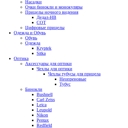
Насадки
Очки бинокли и монокуляры
Прицелы ночного видения
Дедал-НВ
СОТ
Цифровые прицелы
Одежда и Обувь
Обувь
Одежда
Kryptek
Sitka
Оптика
Аксессуары для оптики
Чехлы для оптики
Чехлы тубусы для прицела
Неопреновые
Тубус
Бинокли
Bushnell
Carl Zeiss
Leica
Leupold
Nikon
Pentax
Redfield