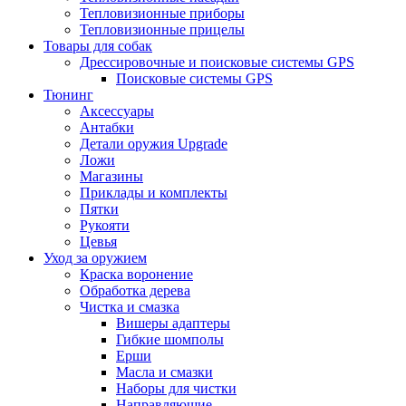
Тепловизионные приборы
Тепловизионные прицелы
Товары для собак
Дрессировочные и поисковые системы GPS
Поисковые системы GPS
Тюнинг
Аксессуары
Антабки
Детали оружия Upgrade
Ложи
Магазины
Приклады и комплекты
Пятки
Рукояти
Цевья
Уход за оружием
Краска воронение
Обработка дерева
Чистка и смазка
Вишеры адаптеры
Гибкие шомполы
Ерши
Масла и смазки
Наборы для чистки
Направляющие