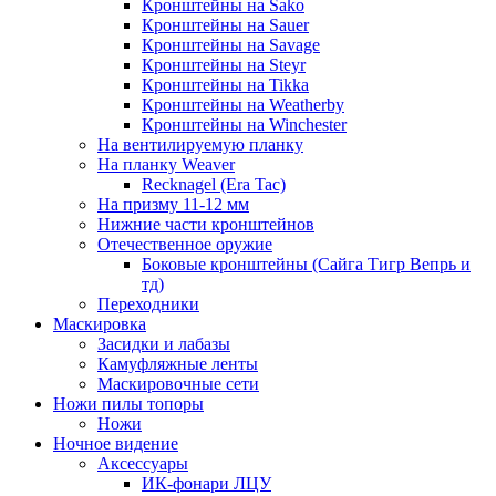
Кронштейны на Sako
Кронштейны на Sauer
Кронштейны на Savage
Кронштейны на Steyr
Кронштейны на Tikka
Кронштейны на Weatherby
Кронштейны на Winchester
На вентилируемую планку
На планку Weaver
Recknagel (Era Tac)
На призму 11-12 мм
Нижние части кронштейнов
Отечественное оружие
Боковые кронштейны (Сайга Тигр Вепрь и
тд)
Переходники
Маскировка
Засидки и лабазы
Камуфляжные ленты
Маскировочные сети
Ножи пилы топоры
Ножи
Ночное видение
Аксессуары
ИК-фонари ЛЦУ