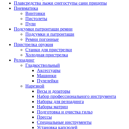
Плавсредства лыжи снегоступы сани прицепы
Пневматика
Винтовки
Пистолеты
Пули
Подсумки патронташи ремни
Подсумки и патронташи
Ремни погонные
Пристрелка оружия
Станки для пристрелки
Холодная пристрелка
Релоадинг
Гладкоствольный
Аксессуары
Машинки
Пулелейки
Нарезной
Весы и дозаторы
Набор профессионального инструмента
Наборы для релоадинга
Наборы матриц
Подготовка и очистка гильз
Прессы
Специальные инструменты
Установка капсюлей