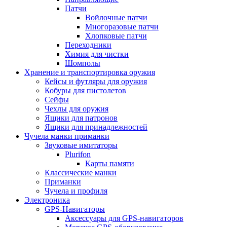
Патчи
Войлочные патчи
Многоразовые патчи
Хлопковые патчи
Переходники
Химия для чистки
Шомполы
Хранение и транспортировка оружия
Кейсы и футляры для оружия
Кобуры для пистолетов
Сейфы
Чехлы для оружия
Ящики для патронов
Ящики для принадлежностей
Чучела манки приманки
Звуковые имитаторы
Plurifon
Карты памяти
Классические манки
Приманки
Чучела и профиля
Электроника
GPS-Навигаторы
Аксессуары для GPS-навигаторов