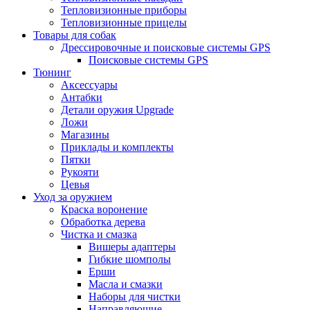
Тепловизионные приборы
Тепловизионные прицелы
Товары для собак
Дрессировочные и поисковые системы GPS
Поисковые системы GPS
Тюнинг
Аксессуары
Антабки
Детали оружия Upgrade
Ложи
Магазины
Приклады и комплекты
Пятки
Рукояти
Цевья
Уход за оружием
Краска воронение
Обработка дерева
Чистка и смазка
Вишеры адаптеры
Гибкие шомполы
Ерши
Масла и смазки
Наборы для чистки
Направляющие