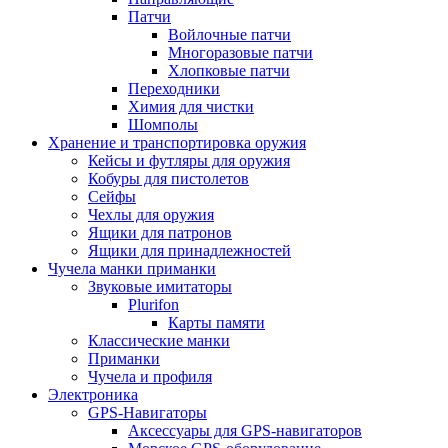
Патчи
Войлочные патчи
Многоразовые патчи
Хлопковые патчи
Переходники
Химия для чистки
Шомполы
Хранение и транспортировка оружия
Кейсы и футляры для оружия
Кобуры для пистолетов
Сейфы
Чехлы для оружия
Ящики для патронов
Ящики для принадлежностей
Чучела манки приманки
Звуковые имитаторы
Plurifon
Карты памяти
Классические манки
Приманки
Чучела и профиля
Электроника
GPS-Навигаторы
Аксессуары для GPS-навигаторов