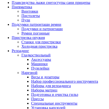
Плавсредства лыжи снегоступы сани прицепы
Пневматика
Винтовки
Пистолеты
Пули
Подсумки патронташи ремни
Подсумки и патронташи
Ремни погонные
Пристрелка оружия
Станки для пристрелки
Холодная пристрелка
Релоадинг
Гладкоствольный
Аксессуары
Машинки
Пулелейки
Нарезной
Весы и дозаторы
Набор профессионального инструмента
Наборы для релоадинга
Наборы матриц
Подготовка и очистка гильз
Прессы
Специальные инструменты
Установка капсюлей