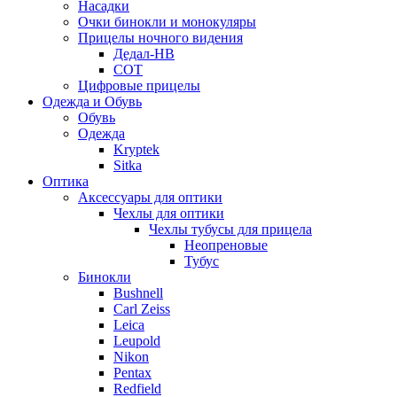
Насадки
Очки бинокли и монокуляры
Прицелы ночного видения
Дедал-НВ
СОТ
Цифровые прицелы
Одежда и Обувь
Обувь
Одежда
Kryptek
Sitka
Оптика
Аксессуары для оптики
Чехлы для оптики
Чехлы тубусы для прицела
Неопреновые
Тубус
Бинокли
Bushnell
Carl Zeiss
Leica
Leupold
Nikon
Pentax
Redfield