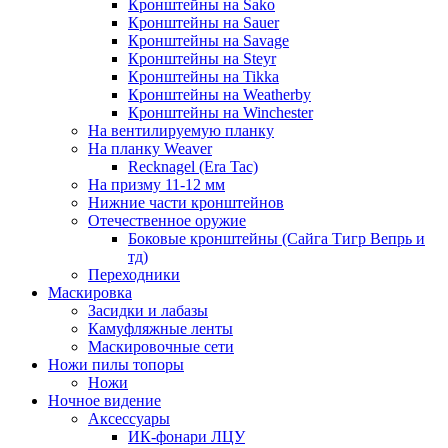
Кронштейны на Sako
Кронштейны на Sauer
Кронштейны на Savage
Кронштейны на Steyr
Кронштейны на Tikka
Кронштейны на Weatherby
Кронштейны на Winchester
На вентилируемую планку
На планку Weaver
Recknagel (Era Tac)
На призму 11-12 мм
Нижние части кронштейнов
Отечественное оружие
Боковые кронштейны (Сайга Тигр Вепрь и
тд)
Переходники
Маскировка
Засидки и лабазы
Камуфляжные ленты
Маскировочные сети
Ножи пилы топоры
Ножи
Ночное видение
Аксессуары
ИК-фонари ЛЦУ