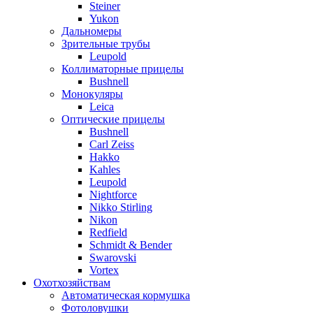
Steiner
Yukon
Дальномеры
Зрительные трубы
Leupold
Коллиматорные прицелы
Bushnell
Монокуляры
Leica
Оптические прицелы
Bushnell
Carl Zeiss
Hakko
Kahles
Leupold
Nightforce
Nikko Stirling
Nikon
Redfield
Schmidt & Bender
Swarovski
Vortex
Охотхозяйствам
Автоматическая кормушка
Фотоловушки