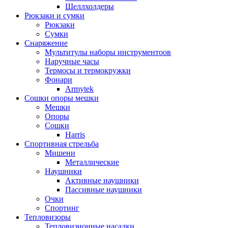
Шеллхолдеры
Рюкзаки и сумки
Рюкзаки
Сумки
Снаряжение
Мультитулы наборы инструментоов
Наручные часы
Термосы и термокружки
Фонари
Armytek
Сошки опоры мешки
Мешки
Опоры
Сошки
Harris
Спортивная стрельба
Мишени
Металлические
Наушники
Активные наушники
Пассивные наушники
Очки
Спортинг
Тепловизоры
Тепловизионные насадки