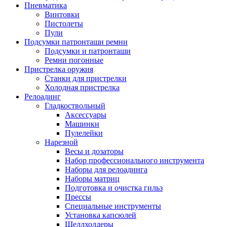
Пневматика
Винтовки
Пистолеты
Пули
Подсумки патронташи ремни
Подсумки и патронташи
Ремни погонные
Пристрелка оружия
Станки для пристрелки
Холодная пристрелка
Релоадинг
Гладкоствольный
Аксессуары
Машинки
Пулелейки
Нарезной
Весы и дозаторы
Набор профессионального инструмента
Наборы для релоадинга
Наборы матриц
Подготовка и очистка гильз
Прессы
Специальные инструменты
Установка капсюлей
Шеллхолдеры