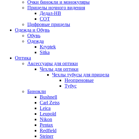
Очки бинокли и монокуляры
Прицелы ночного видения
Дедал-НВ
СОТ
Цифровые прицелы
Одежда и Обувь
Обувь
Одежда
Kryptek
Sitka
Оптика
Аксессуары для оптики
Чехлы для оптики
Чехлы тубусы для прицела
Неопреновые
Тубус
Бинокли
Bushnell
Carl Zeiss
Leica
Leupold
Nikon
Pentax
Redfield
Steiner