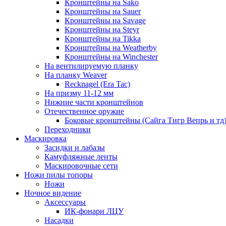
Кронштейны на Sako
Кронштейны на Sauer
Кронштейны на Savage
Кронштейны на Steyr
Кронштейны на Tikka
Кронштейны на Weatherby
Кронштейны на Winchester
На вентилируемую планку
На планку Weaver
Recknagel (Era Tac)
На призму 11-12 мм
Нижние части кронштейнов
Отечественное оружие
Боковые кронштейны (Сайга Тигр Вепрь и тд
Переходники
Маскировка
Засидки и лабазы
Камуфляжные ленты
Маскировочные сети
Ножи пилы топоры
Ножи
Ночное видение
Аксессуары
ИК-фонари ЛЦУ
Насадки