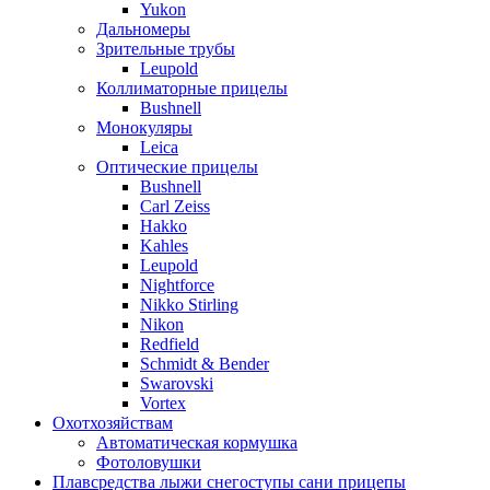
Yukon
Дальномеры
Зрительные трубы
Leupold
Коллиматорные прицелы
Bushnell
Монокуляры
Leica
Оптические прицелы
Bushnell
Carl Zeiss
Hakko
Kahles
Leupold
Nightforce
Nikko Stirling
Nikon
Redfield
Schmidt & Bender
Swarovski
Vortex
Охотхозяйствам
Автоматическая кормушка
Фотоловушки
Плавсредства лыжи снегоступы сани прицепы