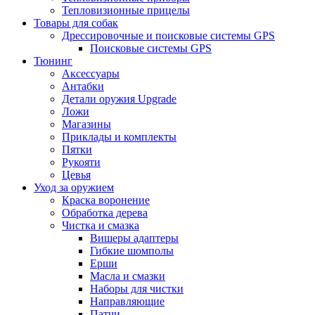
Тепловизионные прицелы
Товары для собак
Дрессировочные и поисковые системы GPS
Поисковые системы GPS
Тюнинг
Аксессуары
Антабки
Детали оружия Upgrade
Ложи
Магазины
Приклады и комплекты
Пятки
Рукояти
Цевья
Уход за оружием
Краска воронение
Обработка дерева
Чистка и смазка
Вишеры адаптеры
Гибкие шомполы
Ерши
Масла и смазки
Наборы для чистки
Направляющие
Патчи