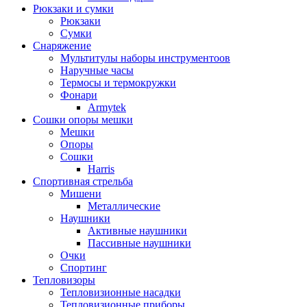
Рюкзаки и сумки
Рюкзаки
Сумки
Снаряжение
Мультитулы наборы инструментоов
Наручные часы
Термосы и термокружки
Фонари
Armytek
Сошки опоры мешки
Мешки
Опоры
Сошки
Harris
Спортивная стрельба
Мишени
Металлические
Наушники
Активные наушники
Пассивные наушники
Очки
Спортинг
Тепловизоры
Тепловизионные насадки
Тепловизионные приборы