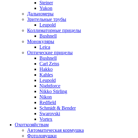
Steiner
Yukon
Дальномеры
Зрительные трубы
Leupold
Коллиматорные прицелы
Bushnell
Монокуляры
Leica
Оптические прицелы
Bushnell
Carl Zeiss
Hakko
Kahles
Leupold
Nightforce
Nikko Stirling
Nikon
Redfield
Schmidt & Bender
Swarovski
Vortex
Охотхозяйствам
Автоматическая кормушка
Фотоловушки