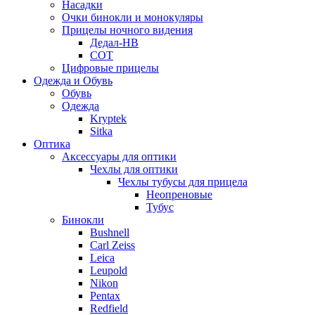
Насадки
Очки бинокли и монокуляры
Прицелы ночного видения
Дедал-НВ
СОТ
Цифровые прицелы
Одежда и Обувь
Обувь
Одежда
Kryptek
Sitka
Оптика
Аксессуары для оптики
Чехлы для оптики
Чехлы тубусы для прицела
Неопреновые
Тубус
Бинокли
Bushnell
Carl Zeiss
Leica
Leupold
Nikon
Pentax
Redfield