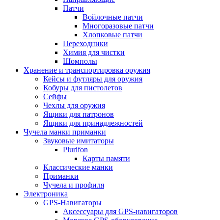
Патчи
Войлочные патчи
Многоразовые патчи
Хлопковые патчи
Переходники
Химия для чистки
Шомполы
Хранение и транспортировка оружия
Кейсы и футляры для оружия
Кобуры для пистолетов
Сейфы
Чехлы для оружия
Ящики для патронов
Ящики для принадлежностей
Чучела манки приманки
Звуковые имитаторы
Plurifon
Карты памяти
Классические манки
Приманки
Чучела и профиля
Электроника
GPS-Навигаторы
Аксессуары для GPS-навигаторов