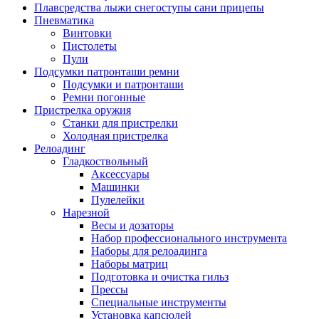
Плавсредства лыжи снегоступы сани прицепы
Пневматика
Винтовки
Пистолеты
Пули
Подсумки патронташи ремни
Подсумки и патронташи
Ремни погонные
Пристрелка оружия
Станки для пристрелки
Холодная пристрелка
Релоадинг
Гладкоствольный
Аксессуары
Машинки
Пулелейки
Нарезной
Весы и дозаторы
Набор профессионального инструмента
Наборы для релоадинга
Наборы матриц
Подготовка и очистка гильз
Прессы
Специальные инструменты
Установка капсюлей