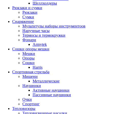
Шеллхолдеры
Рюкзаки и сумки
Рюкзаки
Сумки
Снаряжение
Мультитулы наборы инструментоов
Наручные часы
Термосы и термокружки
Фонари
Armytek
Сошки опоры мешки
Мешки
Опоры
Сошки
Harris
Спортивная стрельба
Мишени
Металлические
Наушники
Активные наушники
Пассивные наушники
Очки
Спортинг
Тепловизоры
Тепловизионные насадки