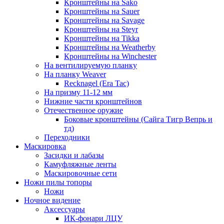
Кронштейны на Sako
Кронштейны на Sauer
Кронштейны на Savage
Кронштейны на Steyr
Кронштейны на Tikka
Кронштейны на Weatherby
Кронштейны на Winchester
На вентилируемую планку
На планку Weaver
Recknagel (Era Tac)
На призму 11-12 мм
Нижние части кронштейнов
Отечественное оружие
Боковые кронштейны (Сайга Тигр Вепрь и
тд)
Переходники
Маскировка
Засидки и лабазы
Камуфляжные ленты
Маскировочные сети
Ножи пилы топоры
Ножи
Ночное видение
Аксессуары
ИК-фонари ЛЦУ