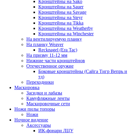
Кронштейны на Sako
Кронштейны на Sauer
Кронштейны на Savage
Кронштейны на Steyr
Кронштейны на Tikka
Кронштейны на Weatherby
Кронштейны на Winchester
На вентилируемую планку
На планку Weaver
Recknagel (Era Tac)
На призму 11-12 мм
Нижние части кронштейнов
Отечественное оружие
Боковые кронштейны (Сайга Тигр Вепрь и
тд)
Переходники
Маскировка
Засидки и лабазы
Камуфляжные ленты
Маскировочные сети
Ножи пилы топоры
Ножи
Ночное видение
Аксессуары
ИК-фонари ЛЦУ