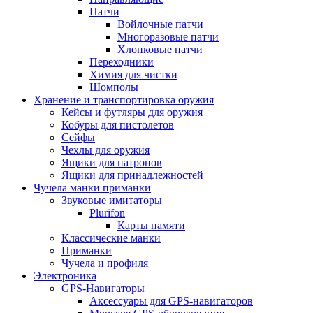
Патчи
Войлочные патчи
Многоразовые патчи
Хлопковые патчи
Переходники
Химия для чистки
Шомполы
Хранение и транспортировка оружия
Кейсы и футляры для оружия
Кобуры для пистолетов
Сейфы
Чехлы для оружия
Ящики для патронов
Ящики для принадлежностей
Чучела манки приманки
Звуковые имитаторы
Plurifon
Карты памяти
Классические манки
Приманки
Чучела и профиля
Электроника
GPS-Навигаторы
Аксессуары для GPS-навигаторов