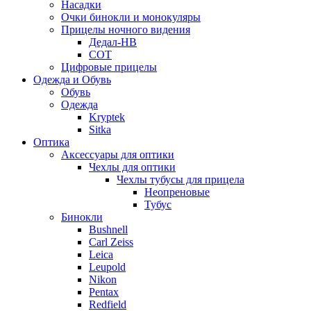
Насадки
Очки бинокли и монокуляры
Прицелы ночного видения
Дедал-НВ
СОТ
Цифровые прицелы
Одежда и Обувь
Обувь
Одежда
Kryptek
Sitka
Оптика
Аксессуары для оптики
Чехлы для оптики
Чехлы тубусы для прицела
Неопреновые
Тубус
Бинокли
Bushnell
Carl Zeiss
Leica
Leupold
Nikon
Pentax
Redfield