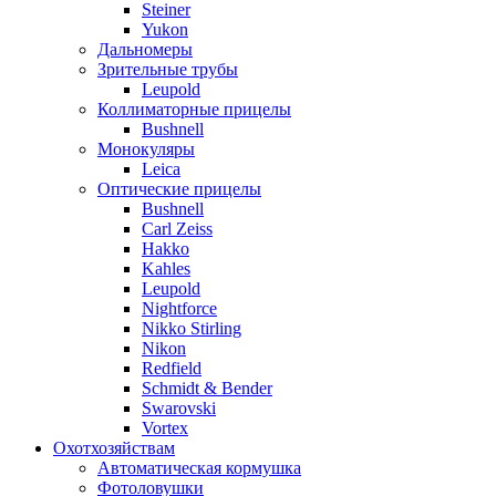
Steiner
Yukon
Дальномеры
Зрительные трубы
Leupold
Коллиматорные прицелы
Bushnell
Монокуляры
Leica
Оптические прицелы
Bushnell
Carl Zeiss
Hakko
Kahles
Leupold
Nightforce
Nikko Stirling
Nikon
Redfield
Schmidt & Bender
Swarovski
Vortex
Охотхозяйствам
Автоматическая кормушка
Фотоловушки