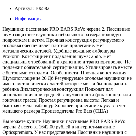
Артикул: 106582
Информация
Наушники пассивные PRO EARS ReVo черепа 2. Пассивные
шумозащитные наушники небольшого размера подойдут
подросткам и детям. Прочная конструкция регулируемого
оголовья обеспечивает плотное прилегание. Нет
металлических деталей. Удобные кожаные амбюшуры
ProForm. Коэффициент подавления шума: 25db. Нет
специальных требований к хранению и транспортировке. Не
подлежит обязательной сертификации. Утилизировать вместе
с бытовыми отходами. Особенности: Прочная конструкция
Шумопоглощение 26 Дб Регулируемое оголовье наушники не
имеют металлических частей которые могли бы поцарапать
ребенка Диэлектрическая конструкция Подходят для
использования при средней зашумленности (рок концерт или
гоночная трасса) Простая регулировка высоты Легкая и
быстрая смена амбюшур Хорошее прилегание к уху за счет
меньшего размера Производитель: Pro Ears (США)
Вы можете купить Наушники пассивные PRO EARS ReVo
черепа 2 всего за 1642.00 рублей в интернет-магазине
Opticspremium. У нас представлены Пассивные наушники с