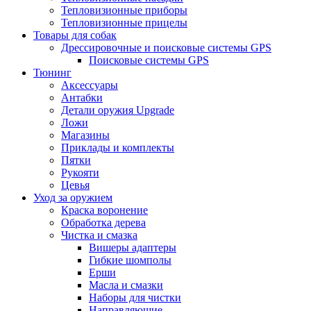
Тепловизионные приборы
Тепловизионные прицелы
Товары для собак
Дрессировочные и поисковые системы GPS
Поисковые системы GPS
Тюнинг
Аксессуары
Антабки
Детали оружия Upgrade
Ложи
Магазины
Приклады и комплекты
Пятки
Рукояти
Цевья
Уход за оружием
Краска воронение
Обработка дерева
Чистка и смазка
Вишеры адаптеры
Гибкие шомполы
Ерши
Масла и смазки
Наборы для чистки
Направляющие