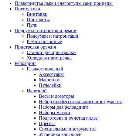
Плавсредства лыжи снегоступы сани прицепы
Пневматика
Винтовки
Пистолеты
Пули
Подсумки патронташи ремни
Подсумки и патронташи
Ремни погонные
Пристрелка оружия
Станки для пристрелки
Холодная пристрелка
Релоадинг
Гладкоствольный
Аксессуары
Машинки
Пулелейки
Нарезной
Весы и дозаторы
Набор профессионального инструмента
Наборы для релоадинга
Наборы матриц
Подготовка и очистка гильз
Прессы
Специальные инструменты
Установка капсюлей