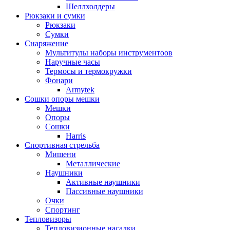
Шеллхолдеры
Рюкзаки и сумки
Рюкзаки
Сумки
Снаряжение
Мультитулы наборы инструментоов
Наручные часы
Термосы и термокружки
Фонари
Armytek
Сошки опоры мешки
Мешки
Опоры
Сошки
Harris
Спортивная стрельба
Мишени
Металлические
Наушники
Активные наушники
Пассивные наушники
Очки
Спортинг
Тепловизоры
Тепловизионные насадки