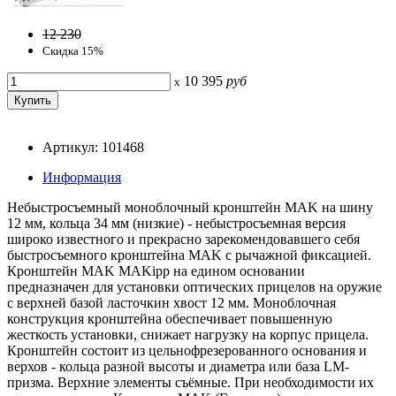
12 230
Скидка 15%
10 395
руб
x
Артикул: 101468
Информация
Небыстросъемный моноблочный кронштейн MAK на шину
12 мм, кольца 34 мм (низкие) - небыстросъемная версия
широко известного и прекрасно зарекомендовавшего себя
быстросъемного кронштейна MAK с рычажной фиксацией.
Кронштейн MAK MAKipp на едином основании
предназначен для установки оптических прицелов на оружие
с верхней базой ласточкин хвост 12 мм. Моноблочная
конструкция кронштейна обеспечивает повышенную
жесткость установки, снижает нагрузку на корпус прицела.
Кронштейн состоит из цельнофрезерованного основания и
верхов - кольца разной высоты и диаметра или база LM-
призма. Верхние элементы съёмные. При необходимости их