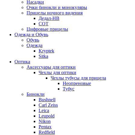
Насадки
Очки бинокли и монокуляры
Прицелы ночного видения
Дедал-НВ
СОТ
Цифровые прицелы
Одежда и Обувь
Обувь
Одежда
Kryptek
Sitka
Оптика
Аксессуары для оптики
Чехлы для оптики
Чехлы тубусы для прицела
Неопреновые
Тубус
Бинокли
Bushnell
Carl Zeiss
Leica
Leupold
Nikon
Pentax
Redfield