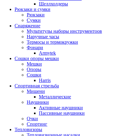
Шеллхолдеры
Рюкзаки и сумки
Рюкзаки
Сумки
Снаряжение
Мультитулы наборы инструментоов
Наручные часы
Термосы и термокружки
Фонари
Armytek
Сошки опоры мешки
Мешки
Опоры
Сошки
Harris
Спортивная стрельба
Мишени
Металлические
Наушники
Активные наушники
Пассивные наушники
Очки
Спортинг
Тепловизоры
Тепловизионные насадки