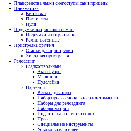
Плавсредства лыжи снегоступы сани прицепы
Пневматика
Винтовки
Пистолеты
Пули
Подсумки патронташи ремни
Подсумки и патронташи
Ремни погонные
Пристрелка оружия
Станки для пристрелки
Холодная пристрелка
Релоадинг
Гладкоствольный
Аксессуары
Машинки
Пулелейки
Нарезной
Весы и дозаторы
Набор профессионального инструмента
Наборы для релоадинга
Наборы матриц
Подготовка и очистка гильз
Прессы
Специальные инструменты
Установка капсюлей