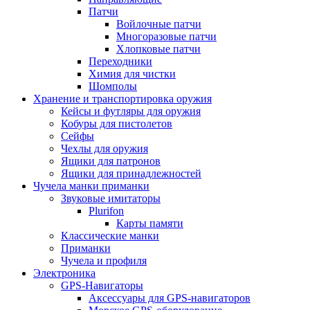
Патчи
Войлочные патчи
Многоразовые патчи
Хлопковые патчи
Переходники
Химия для чистки
Шомполы
Хранение и транспортировка оружия
Кейсы и футляры для оружия
Кобуры для пистолетов
Сейфы
Чехлы для оружия
Ящики для патронов
Ящики для принадлежностей
Чучела манки приманки
Звуковые имитаторы
Plurifon
Карты памяти
Классические манки
Приманки
Чучела и профиля
Электроника
GPS-Навигаторы
Аксессуары для GPS-навигаторов