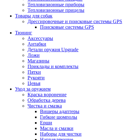
Тепловизионные приборы
Тепловизионные прицелы
Товары для собак
Дрессировочные и поисковые системы GPS
Поисковые системы GPS
Тюнинг
Аксессуары
Антабки
Детали оружия Upgrade
Ложи
Магазины
Приклады и комплекты
Пятки
Рукояти
Цевья
Уход за оружием
Краска воронение
Обработка дерева
Чистка и смазка
Вишеры адаптеры
Гибкие шомполы
Ерши
Масла и смазки
Наборы для чистки
Направляющие