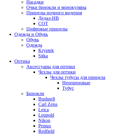
Насадки
Очки бинокли и монокуляры
Прицелы ночного видения
Дедал-НВ
СОТ
Цифровые прицелы
Одежда и Обувь
Обувь
Одежда
Kryptek
Sitka
Оптика
Аксессуары для оптики
Чехлы для оптики
Чехлы тубусы для прицела
Неопреновые
Тубус
Бинокли
Bushnell
Carl Zeiss
Leica
Leupold
Nikon
Pentax
Redfield