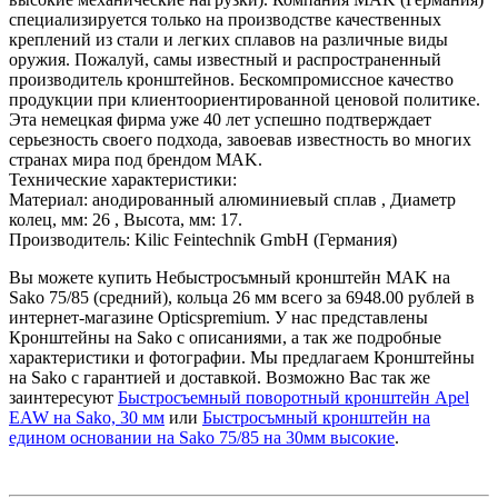
специализируется только на производстве качественных
креплений из стали и легких сплавов на различные виды
оружия. Пожалуй, самы известный и распространенный
производитель кронштейнов. Бескомпромиссное качество
продукции при клиентоориентированной ценовой политике.
Эта немецкая фирма уже 40 лет успешно подтверждает
серьезность своего подхода, завоевав известность во многих
странах мира под брендом MAK.
Технические характеристики:
Материал: анодированный алюминиевый сплав , Диаметр
колец, мм: 26 , Высота, мм: 17.
Производитель: Kilic Feintechnik GmbH (Германия)
Вы можете купить Небыстросъмный кронштейн MAK на
Sako 75/85 (средний), кольца 26 мм всего за 6948.00 рублей в
интернет-магазине Opticspremium. У нас представлены
Кронштейны на Sako с описаниями, а так же подробные
характеристики и фотографии. Мы предлагаем Кронштейны
на Sako с гарантией и доставкой. Возможно Вас так же
заинтересуют
Быстросъемный поворотный кронштейн Apel
EAW на Sako, 30 мм
или
Быстросъмный кронштейн на
едином основании на Sako 75/85 на 30мм высокие
.