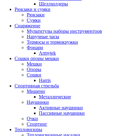
Шеллхолдеры
Рюкзаки и сумки
Рюкзаки
Сумки
Снаряжение
Мультитулы наборы инструментоов
Наручные часы
Термосы и термокружки
Фонари
Armytek
Сошки опоры мешки
Мешки
Опоры
Сошки
Harris
Спортивная стрельба
Мишени
Металлические
Наушники
Активные наушники
Пассивные наушники
Очки
Спортинг
Тепловизоры
Тепловизионные насадки