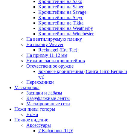
Кронштейны на Sako
Кронштейны на Sauer
Кронштейны на Savage
Кронштейны на Steyr
Кронштейны на Tikka
Кронштейны на Weatherby
Кронштейны на Winchester
На вентилируемую планку
На планку Weaver
Recknagel (Era Tac)
На призму 11-12 мм
Нижние части кронштейнов
Отечественное оружие
Боковые кронштейны (Сайга Тигр Вепрь и
тд)
Переходники
Маскировка
Засидки и лабазы
Камуфляжные ленты
Маскировочные сети
Ножи пилы топоры
Ножи
Ночное видение
Аксессуары
ИК-фонари ЛЦУ