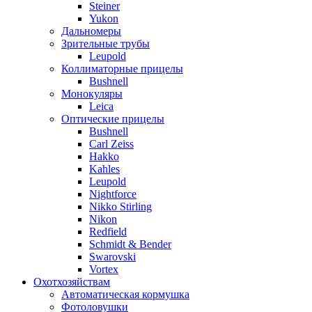
Steiner
Yukon
Дальномеры
Зрительные трубы
Leupold
Коллиматорные прицелы
Bushnell
Монокуляры
Leica
Оптические прицелы
Bushnell
Carl Zeiss
Hakko
Kahles
Leupold
Nightforce
Nikko Stirling
Nikon
Redfield
Schmidt & Bender
Swarovski
Vortex
Охотхозяйствам
Автоматическая кормушка
Фотоловушки