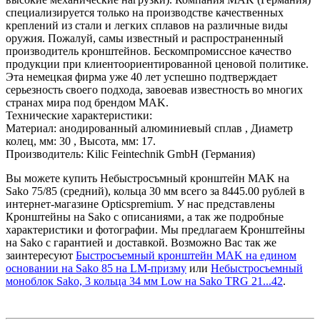
специализируется только на производстве качественных
креплений из стали и легких сплавов на различные виды
оружия. Пожалуй, самы известный и распространенный
производитель кронштейнов. Бескомпромиссное качество
продукции при клиентоориентированной ценовой политике.
Эта немецкая фирма уже 40 лет успешно подтверждает
серьезность своего подхода, завоевав известность во многих
странах мира под брендом MAK.
Технические характеристики:
Материал: анодированный алюминиевый сплав , Диаметр
колец, мм: 30 , Высота, мм: 17.
Производитель: Kilic Feintechnik GmbH (Германия)
Вы можете купить Небыстросъмный кронштейн MAK на
Sako 75/85 (средний), кольца 30 мм всего за 8445.00 рублей в
интернет-магазине Opticspremium. У нас представлены
Кронштейны на Sako с описаниями, а так же подробные
характеристики и фотографии. Мы предлагаем Кронштейны
на Sako с гарантией и доставкой. Возможно Вас так же
заинтересуют
Быстросъемный кронштейн MAK на едином
основании на Sako 85 на LM-призму
или
Небыстросъемный
моноблок Sako, 3 кольца 34 мм Low на Sako TRG 21...42
.