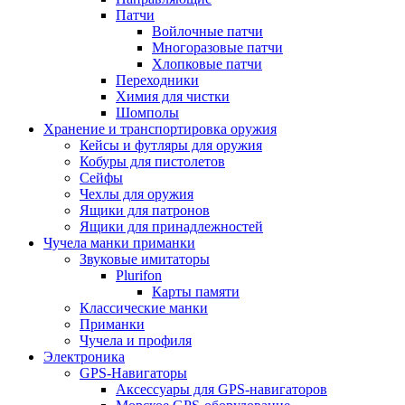
Патчи
Войлочные патчи
Многоразовые патчи
Хлопковые патчи
Переходники
Химия для чистки
Шомполы
Хранение и транспортировка оружия
Кейсы и футляры для оружия
Кобуры для пистолетов
Сейфы
Чехлы для оружия
Ящики для патронов
Ящики для принадлежностей
Чучела манки приманки
Звуковые имитаторы
Plurifon
Карты памяти
Классические манки
Приманки
Чучела и профиля
Электроника
GPS-Навигаторы
Аксессуары для GPS-навигаторов