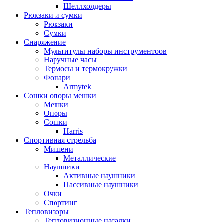
Шеллхолдеры
Рюкзаки и сумки
Рюкзаки
Сумки
Снаряжение
Мультитулы наборы инструментоов
Наручные часы
Термосы и термокружки
Фонари
Armytek
Сошки опоры мешки
Мешки
Опоры
Сошки
Harris
Спортивная стрельба
Мишени
Металлические
Наушники
Активные наушники
Пассивные наушники
Очки
Спортинг
Тепловизоры
Тепловизионные насадки