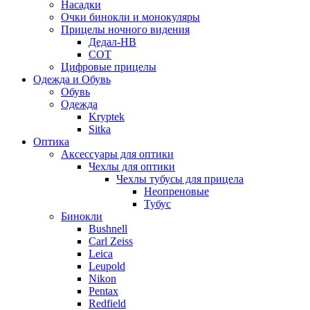
Насадки
Очки бинокли и монокуляры
Прицелы ночного видения
Дедал-НВ
СОТ
Цифровые прицелы
Одежда и Обувь
Обувь
Одежда
Kryptek
Sitka
Оптика
Аксессуары для оптики
Чехлы для оптики
Чехлы тубусы для прицела
Неопреновые
Тубус
Бинокли
Bushnell
Carl Zeiss
Leica
Leupold
Nikon
Pentax
Redfield