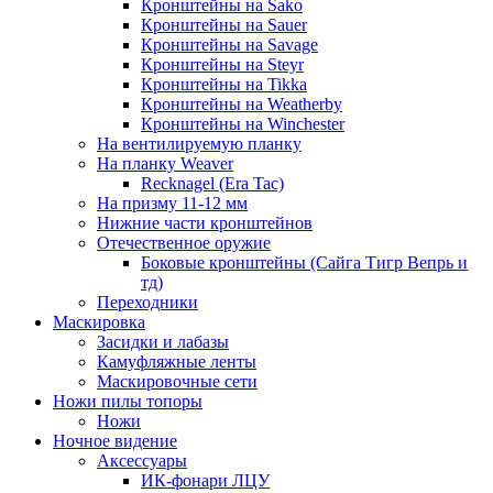
Кронштейны на Sako
Кронштейны на Sauer
Кронштейны на Savage
Кронштейны на Steyr
Кронштейны на Tikka
Кронштейны на Weatherby
Кронштейны на Winchester
На вентилируемую планку
На планку Weaver
Recknagel (Era Tac)
На призму 11-12 мм
Нижние части кронштейнов
Отечественное оружие
Боковые кронштейны (Сайга Тигр Вепрь и
тд)
Переходники
Маскировка
Засидки и лабазы
Камуфляжные ленты
Маскировочные сети
Ножи пилы топоры
Ножи
Ночное видение
Аксессуары
ИК-фонари ЛЦУ