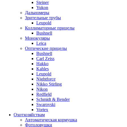
Steiner
Yukon
Дальномеры
Зрительные трубы
Leupold
Коллиматорные прицелы
Bushnell
Монокуляры
Leica
Оптические прицелы
Bushnell
Carl Zeiss
Hakko
Kahles
Leupold
Nightforce
Nikko Stirling
Nikon
Redfield
Schmidt & Bender
Swarovski
Vortex
Охотхозяйствам
Автоматическая кормушка
Фотоловушки