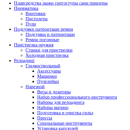
Плавсредства лыжи снегоступы сани прицепы
Пневматика
Винтовки
Пистолеты
Пули
Подсумки патронташи ремни
Подсумки и патронташи
Ремни погонные
Пристрелка оружия
Станки для пристрелки
Холодная пристрелка
Релоадинг
Гладкоствольный
Аксессуары
Машинки
Пулелейки
Нарезной
Весы и дозаторы
Набор профессионального инструмента
Наборы для релоадинга
Наборы матриц
Подготовка и очистка гильз
Прессы
Специальные инструменты
Установка капсюлей