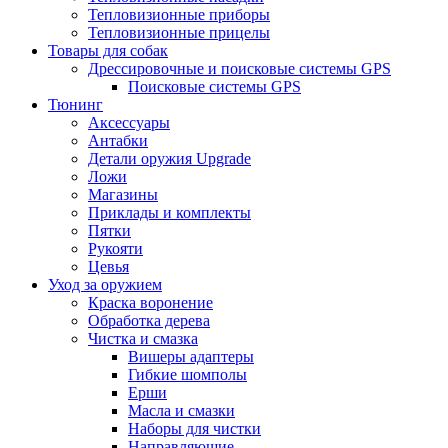
Тепловизионные приборы
Тепловизионные прицелы
Товары для собак
Дрессировочные и поисковые системы GPS
Поисковые системы GPS
Тюнинг
Аксессуары
Антабки
Детали оружия Upgrade
Ложи
Магазины
Приклады и комплекты
Пятки
Рукояти
Цевья
Уход за оружием
Краска воронение
Обработка дерева
Чистка и смазка
Вишеры адаптеры
Гибкие шомполы
Ерши
Масла и смазки
Наборы для чистки
Направляющие