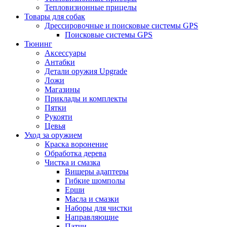
Тепловизионные прицелы
Товары для собак
Дрессировочные и поисковые системы GPS
Поисковые системы GPS
Тюнинг
Аксессуары
Антабки
Детали оружия Upgrade
Ложи
Магазины
Приклады и комплекты
Пятки
Рукояти
Цевья
Уход за оружием
Краска воронение
Обработка дерева
Чистка и смазка
Вишеры адаптеры
Гибкие шомполы
Ерши
Масла и смазки
Наборы для чистки
Направляющие
Патчи