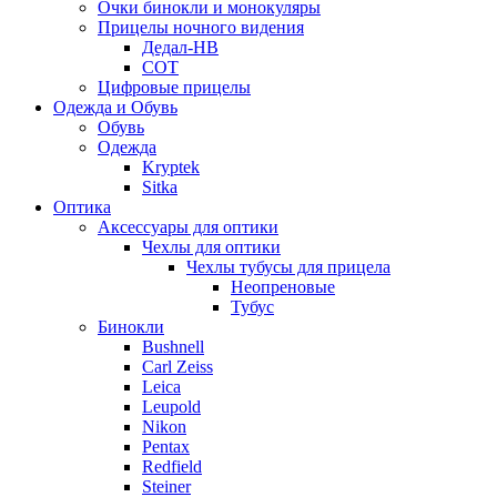
Очки бинокли и монокуляры
Прицелы ночного видения
Дедал-НВ
СОТ
Цифровые прицелы
Одежда и Обувь
Обувь
Одежда
Kryptek
Sitka
Оптика
Аксессуары для оптики
Чехлы для оптики
Чехлы тубусы для прицела
Неопреновые
Тубус
Бинокли
Bushnell
Carl Zeiss
Leica
Leupold
Nikon
Pentax
Redfield
Steiner