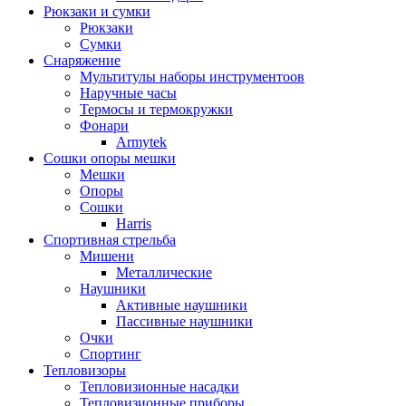
Рюкзаки и сумки
Рюкзаки
Сумки
Снаряжение
Мультитулы наборы инструментоов
Наручные часы
Термосы и термокружки
Фонари
Armytek
Сошки опоры мешки
Мешки
Опоры
Сошки
Harris
Спортивная стрельба
Мишени
Металлические
Наушники
Активные наушники
Пассивные наушники
Очки
Спортинг
Тепловизоры
Тепловизионные насадки
Тепловизионные приборы