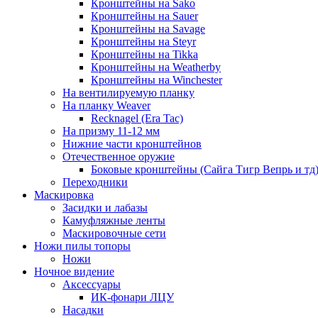
Кронштейны на Sako
Кронштейны на Sauer
Кронштейны на Savage
Кронштейны на Steyr
Кронштейны на Tikka
Кронштейны на Weatherby
Кронштейны на Winchester
На вентилируемую планку
На планку Weaver
Recknagel (Era Tac)
На призму 11-12 мм
Нижние части кронштейнов
Отечественное оружие
Боковые кронштейны (Сайга Тигр Вепрь и тд
Переходники
Маскировка
Засидки и лабазы
Камуфляжные ленты
Маскировочные сети
Ножи пилы топоры
Ножи
Ночное видение
Аксессуары
ИК-фонари ЛЦУ
Насадки