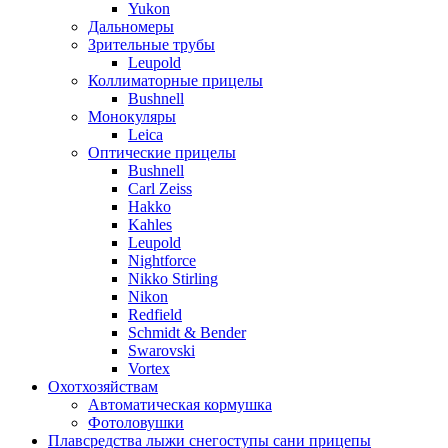
Yukon
Дальномеры
Зрительные трубы
Leupold
Коллиматорные прицелы
Bushnell
Монокуляры
Leica
Оптические прицелы
Bushnell
Carl Zeiss
Hakko
Kahles
Leupold
Nightforce
Nikko Stirling
Nikon
Redfield
Schmidt & Bender
Swarovski
Vortex
Охотхозяйствам
Автоматическая кормушка
Фотоловушки
Плавсредства лыжи снегоступы сани прицепы