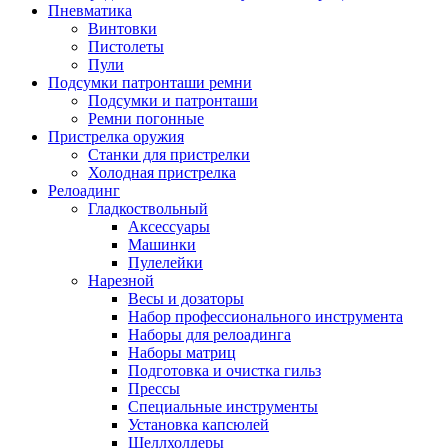
Пневматика
Винтовки
Пистолеты
Пули
Подсумки патронташи ремни
Подсумки и патронташи
Ремни погонные
Пристрелка оружия
Станки для пристрелки
Холодная пристрелка
Релоадинг
Гладкоствольный
Аксессуары
Машинки
Пулелейки
Нарезной
Весы и дозаторы
Набор профессионального инструмента
Наборы для релоадинга
Наборы матриц
Подготовка и очистка гильз
Прессы
Специальные инструменты
Установка капсюлей
Шеллхолдеры