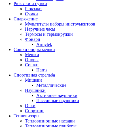
Рюкзаки и сумки
Рюкзаки
Сумки
Снаряжение
Мультитулы наборы инструментоов
Наручные часы
Термосы и термокружки
Фонари
Armytek
Сошки опоры мешки
Мешки
Опоры
Сошки
Harris
Спортивная стрельба
Мишени
Металлические
Наушники
Активные наушники
Пассивные наушники
Очки
Спортинг
Тепловизоры
Тепловизионные насадки
Тепловизионные приборы