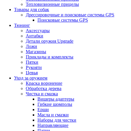
Тепловизионные прицелы
Товары для собак
Дрессировочные и поисковые системы GPS
Поисковые системы GPS
Тюнинг
Аксессуары
Антабки
Детали оружия Upgrade
Ложи
Магазины
Приклады и комплекты
Пятки
Рукояти
Цевья
Уход за оружием
Краска воронение
Обработка дерева
Чистка и смазка
Вишеры адаптеры
Гибкие шомполы
Ерши
Масла и смазки
Наборы для чистки
Направляющие
Патчи