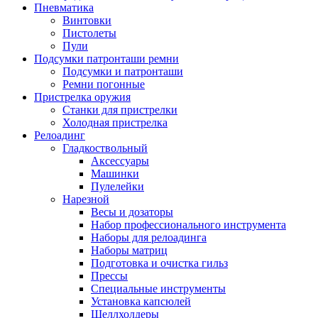
Пневматика
Винтовки
Пистолеты
Пули
Подсумки патронташи ремни
Подсумки и патронташи
Ремни погонные
Пристрелка оружия
Станки для пристрелки
Холодная пристрелка
Релоадинг
Гладкоствольный
Аксессуары
Машинки
Пулелейки
Нарезной
Весы и дозаторы
Набор профессионального инструмента
Наборы для релоадинга
Наборы матриц
Подготовка и очистка гильз
Прессы
Специальные инструменты
Установка капсюлей
Шеллхолдеры