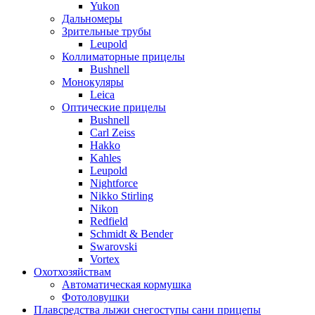
Yukon
Дальномеры
Зрительные трубы
Leupold
Коллиматорные прицелы
Bushnell
Монокуляры
Leica
Оптические прицелы
Bushnell
Carl Zeiss
Hakko
Kahles
Leupold
Nightforce
Nikko Stirling
Nikon
Redfield
Schmidt & Bender
Swarovski
Vortex
Охотхозяйствам
Автоматическая кормушка
Фотоловушки
Плавсредства лыжи снегоступы сани прицепы