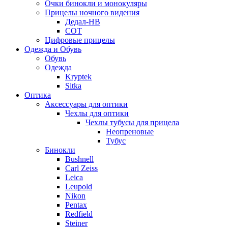
Очки бинокли и монокуляры
Прицелы ночного видения
Дедал-НВ
СОТ
Цифровые прицелы
Одежда и Обувь
Обувь
Одежда
Kryptek
Sitka
Оптика
Аксессуары для оптики
Чехлы для оптики
Чехлы тубусы для прицела
Неопреновые
Тубус
Бинокли
Bushnell
Carl Zeiss
Leica
Leupold
Nikon
Pentax
Redfield
Steiner