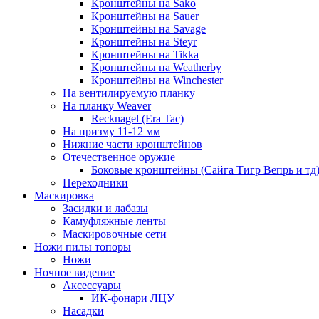
Кронштейны на Sako
Кронштейны на Sauer
Кронштейны на Savage
Кронштейны на Steyr
Кронштейны на Tikka
Кронштейны на Weatherby
Кронштейны на Winchester
На вентилируемую планку
На планку Weaver
Recknagel (Era Tac)
На призму 11-12 мм
Нижние части кронштейнов
Отечественное оружие
Боковые кронштейны (Сайга Тигр Вепрь и тд
Переходники
Маскировка
Засидки и лабазы
Камуфляжные ленты
Маскировочные сети
Ножи пилы топоры
Ножи
Ночное видение
Аксессуары
ИК-фонари ЛЦУ
Насадки