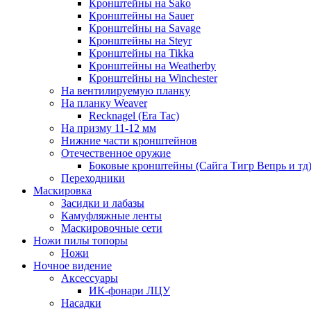
Кронштейны на Sako
Кронштейны на Sauer
Кронштейны на Savage
Кронштейны на Steyr
Кронштейны на Tikka
Кронштейны на Weatherby
Кронштейны на Winchester
На вентилируемую планку
На планку Weaver
Recknagel (Era Tac)
На призму 11-12 мм
Нижние части кронштейнов
Отечественное оружие
Боковые кронштейны (Сайга Тигр Вепрь и тд
Переходники
Маскировка
Засидки и лабазы
Камуфляжные ленты
Маскировочные сети
Ножи пилы топоры
Ножи
Ночное видение
Аксессуары
ИК-фонари ЛЦУ
Насадки