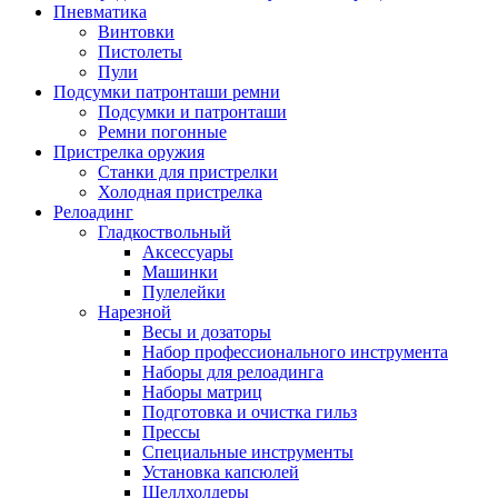
Пневматика
Винтовки
Пистолеты
Пули
Подсумки патронташи ремни
Подсумки и патронташи
Ремни погонные
Пристрелка оружия
Станки для пристрелки
Холодная пристрелка
Релоадинг
Гладкоствольный
Аксессуары
Машинки
Пулелейки
Нарезной
Весы и дозаторы
Набор профессионального инструмента
Наборы для релоадинга
Наборы матриц
Подготовка и очистка гильз
Прессы
Специальные инструменты
Установка капсюлей
Шеллхолдеры