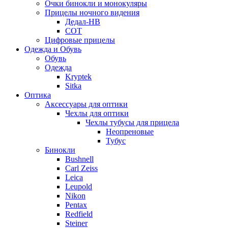
Очки бинокли и монокуляры
Прицелы ночного видения
Дедал-НВ
СОТ
Цифровые прицелы
Одежда и Обувь
Обувь
Одежда
Kryptek
Sitka
Оптика
Аксессуары для оптики
Чехлы для оптики
Чехлы тубусы для прицела
Неопреновые
Тубус
Бинокли
Bushnell
Carl Zeiss
Leica
Leupold
Nikon
Pentax
Redfield
Steiner