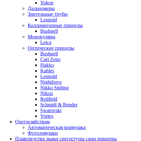
Yukon
Дальномеры
Зрительные трубы
Leupold
Коллиматорные прицелы
Bushnell
Монокуляры
Leica
Оптические прицелы
Bushnell
Carl Zeiss
Hakko
Kahles
Leupold
Nightforce
Nikko Stirling
Nikon
Redfield
Schmidt & Bender
Swarovski
Vortex
Охотхозяйствам
Автоматическая кормушка
Фотоловушки
Плавсредства лыжи снегоступы сани прицепы