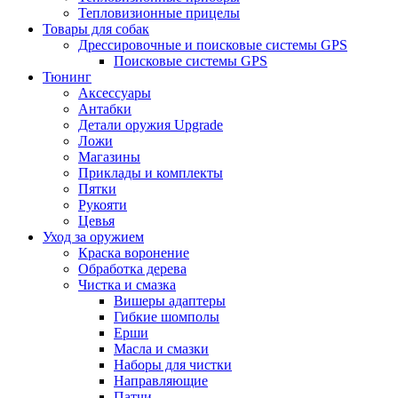
Тепловизионные прицелы
Товары для собак
Дрессировочные и поисковые системы GPS
Поисковые системы GPS
Тюнинг
Аксессуары
Антабки
Детали оружия Upgrade
Ложи
Магазины
Приклады и комплекты
Пятки
Рукояти
Цевья
Уход за оружием
Краска воронение
Обработка дерева
Чистка и смазка
Вишеры адаптеры
Гибкие шомполы
Ерши
Масла и смазки
Наборы для чистки
Направляющие
Патчи