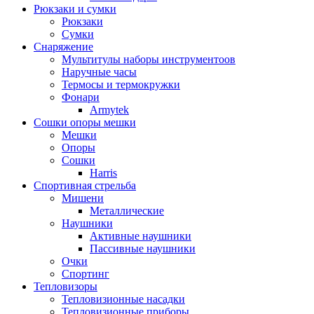
Рюкзаки и сумки
Рюкзаки
Сумки
Снаряжение
Мультитулы наборы инструментоов
Наручные часы
Термосы и термокружки
Фонари
Armytek
Сошки опоры мешки
Мешки
Опоры
Сошки
Harris
Спортивная стрельба
Мишени
Металлические
Наушники
Активные наушники
Пассивные наушники
Очки
Спортинг
Тепловизоры
Тепловизионные насадки
Тепловизионные приборы