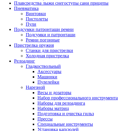
Плавсредства лыжи снегоступы сани прицепы
Пневматика
Винтовки
Пистолеты
Пули
Подсумки патронташи ремни
Подсумки и патронташи
Ремни погонные
Пристрелка оружия
Станки для пристрелки
Холодная пристрелка
Релоадинг
Гладкоствольный
Аксессуары
Машинки
Пулелейки
Нарезной
Весы и дозаторы
Набор профессионального инструмента
Наборы для релоадинга
Наборы матриц
Подготовка и очистка гильз
Прессы
Специальные инструменты
Установка капсюлей