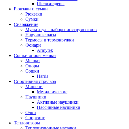
Шеллхолдеры
Рюкзаки и сумки
Рюкзаки
Сумки
Снаряжение
Мультитулы наборы инструментоов
Наручные часы
Термосы и термокружки
Фонари
Armytek
Сошки опоры мешки
Мешки
Опоры
Сошки
Harris
Спортивная стрельба
Мишени
Металлические
Наушники
Активные наушники
Пассивные наушники
Очки
Спортинг
Тепловизоры
Тепловизионные насадки