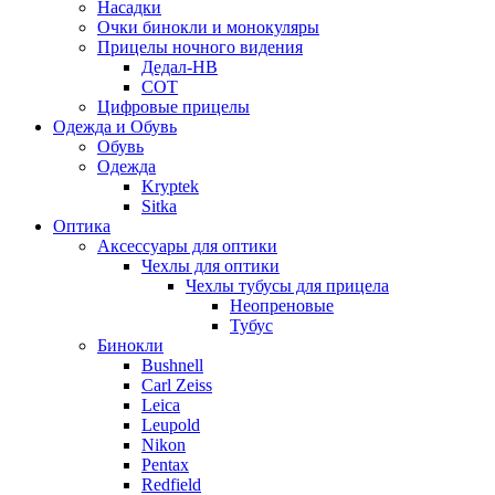
Насадки
Очки бинокли и монокуляры
Прицелы ночного видения
Дедал-НВ
СОТ
Цифровые прицелы
Одежда и Обувь
Обувь
Одежда
Kryptek
Sitka
Оптика
Аксессуары для оптики
Чехлы для оптики
Чехлы тубусы для прицела
Неопреновые
Тубус
Бинокли
Bushnell
Carl Zeiss
Leica
Leupold
Nikon
Pentax
Redfield