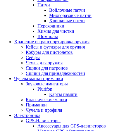
Патчи
Войлочные патчи
Многоразовые патчи
Хлопковые патчи
Переходники
Химия для чистки
Шомполы
Хранение и транспортировка оружия
Кейсы и футляры для оружия
Кобуры для пистолетов
Сейфы
Чехлы для оружия
Ящики для патронов
Ящики для принадлежностей
Чучела манки приманки
Звуковые имитаторы
Plurifon
Карты памяти
Классические манки
Приманки
Чучела и профиля
Электроника
GPS-Навигаторы
Аксессуары для GPS-навигаторов