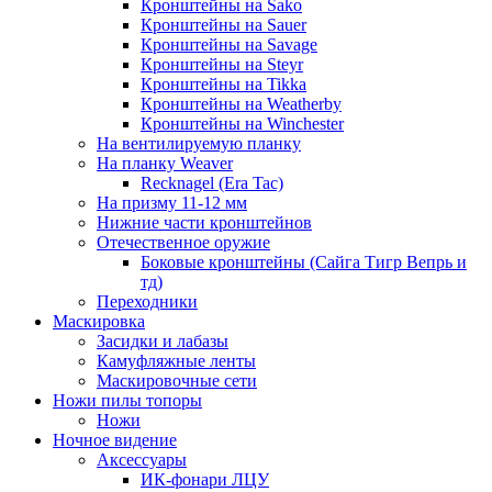
Кронштейны на Sako
Кронштейны на Sauer
Кронштейны на Savage
Кронштейны на Steyr
Кронштейны на Tikka
Кронштейны на Weatherby
Кронштейны на Winchester
На вентилируемую планку
На планку Weaver
Recknagel (Era Tac)
На призму 11-12 мм
Нижние части кронштейнов
Отечественное оружие
Боковые кронштейны (Сайга Тигр Вепрь и
тд)
Переходники
Маскировка
Засидки и лабазы
Камуфляжные ленты
Маскировочные сети
Ножи пилы топоры
Ножи
Ночное видение
Аксессуары
ИК-фонари ЛЦУ