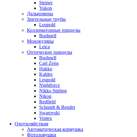
Steiner
Yukon
Дальномеры
Зрительные трубы
Leupold
Коллиматорные прицелы
Bushnell
Монокуляры
Leica
Оптические прицелы
Bushnell
Carl Zeiss
Hakko
Kahles
Leupold
Nightforce
Nikko Stirling
Nikon
Redfield
Schmidt & Bender
Swarovski
Vortex
Охотхозяйствам
Автоматическая кормушка
Фотоловушки