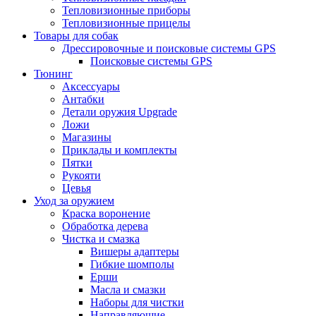
Тепловизионные приборы
Тепловизионные прицелы
Товары для собак
Дрессировочные и поисковые системы GPS
Поисковые системы GPS
Тюнинг
Аксессуары
Антабки
Детали оружия Upgrade
Ложи
Магазины
Приклады и комплекты
Пятки
Рукояти
Цевья
Уход за оружием
Краска воронение
Обработка дерева
Чистка и смазка
Вишеры адаптеры
Гибкие шомполы
Ерши
Масла и смазки
Наборы для чистки
Направляющие