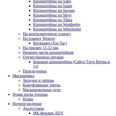
Кронштейны на Sako
Кронштейны на Sauer
Кронштейны на Savage
Кронштейны на Steyr
Кронштейны на Tikka
Кронштейны на Weatherby
Кронштейны на Winchester
На вентилируемую планку
На планку Weaver
Recknagel (Era Tac)
На призму 11-12 мм
Нижние части кронштейнов
Отечественное оружие
Боковые кронштейны (Сайга Тигр Вепрь и
тд)
Переходники
Маскировка
Засидки и лабазы
Камуфляжные ленты
Маскировочные сети
Ножи пилы топоры
Ножи
Ночное видение
Аксессуары
ИК-фонари ЛЦУ