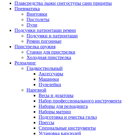
Плавсредства лыжи снегоступы сани прицепы
Пневматика
Винтовки
Пистолеты
Пули
Подсумки патронташи ремни
Подсумки и патронташи
Ремни погонные
Пристрелка оружия
Станки для пристрелки
Холодная пристрелка
Релоадинг
Гладкоствольный
Аксессуары
Машинки
Пулелейки
Нарезной
Весы и дозаторы
Набор профессионального инструмента
Наборы для релоадинга
Наборы матриц
Подготовка и очистка гильз
Прессы
Специальные инструменты
Установка капсюлей