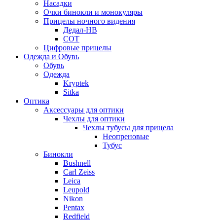
Насадки
Очки бинокли и монокуляры
Прицелы ночного видения
Дедал-НВ
СОТ
Цифровые прицелы
Одежда и Обувь
Обувь
Одежда
Kryptek
Sitka
Оптика
Аксессуары для оптики
Чехлы для оптики
Чехлы тубусы для прицела
Неопреновые
Тубус
Бинокли
Bushnell
Carl Zeiss
Leica
Leupold
Nikon
Pentax
Redfield