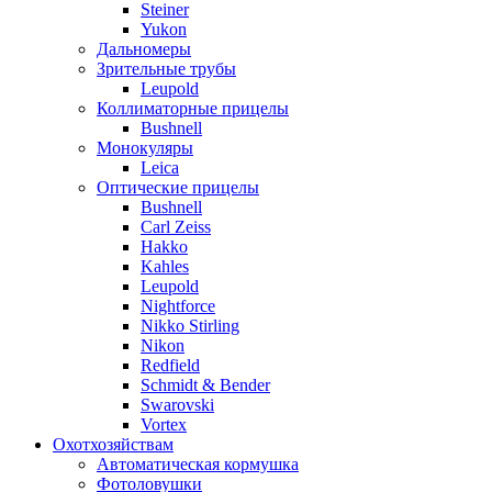
Steiner
Yukon
Дальномеры
Зрительные трубы
Leupold
Коллиматорные прицелы
Bushnell
Монокуляры
Leica
Оптические прицелы
Bushnell
Carl Zeiss
Hakko
Kahles
Leupold
Nightforce
Nikko Stirling
Nikon
Redfield
Schmidt & Bender
Swarovski
Vortex
Охотхозяйствам
Автоматическая кормушка
Фотоловушки