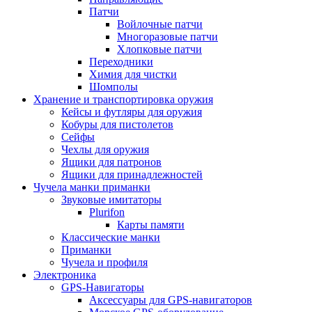
Патчи
Войлочные патчи
Многоразовые патчи
Хлопковые патчи
Переходники
Химия для чистки
Шомполы
Хранение и транспортировка оружия
Кейсы и футляры для оружия
Кобуры для пистолетов
Сейфы
Чехлы для оружия
Ящики для патронов
Ящики для принадлежностей
Чучела манки приманки
Звуковые имитаторы
Plurifon
Карты памяти
Классические манки
Приманки
Чучела и профиля
Электроника
GPS-Навигаторы
Аксессуары для GPS-навигаторов