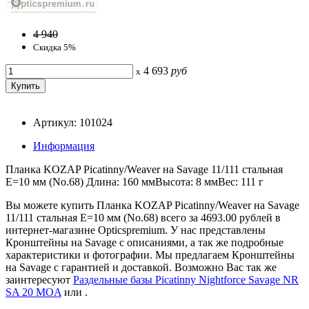
4 940
Скидка 5%
4 693
руб
x
Артикул: 101024
Информация
Планка KOZAP Picatinny/Weaver на Savage 11/111 стальная
E=10 мм (No.68) Длина: 160 ммВысота: 8 ммВес: 111 г
Вы можете купить Планка KOZAP Picatinny/Weaver на Savage
11/111 стальная E=10 мм (No.68) всего за 4693.00 рублей в
интернет-магазине Opticspremium. У нас представлены
Кронштейны на Savage с описаниями, а так же подробные
характеристики и фотографии. Мы предлагаем Кронштейны
на Savage с гарантией и доставкой. Возможно Вас так же
заинтересуют
Раздельные базы Picatinny Nightforce Savage NR
SA 20 MOA
или
.