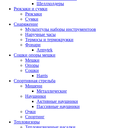
Шеллхолдеры
Рюкзаки и сумки
Рюкзаки
Сумки
Снаряжение
Мультитулы наборы инструментоов
Наручные часы
Термосы и термокружки
Фонари
Armytek
Сошки опоры мешки
Мешки
Опоры
Сошки
Harris
Спортивная стрельба
Мишени
Металлические
Наушники
Активные наушники
Пассивные наушники
Очки
Спортинг
Тепловизоры
Тепловизионные насадки