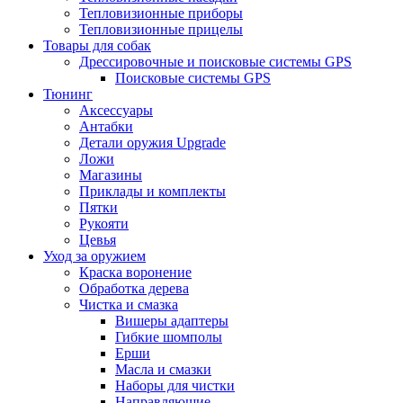
Тепловизионные приборы
Тепловизионные прицелы
Товары для собак
Дрессировочные и поисковые системы GPS
Поисковые системы GPS
Тюнинг
Аксессуары
Антабки
Детали оружия Upgrade
Ложи
Магазины
Приклады и комплекты
Пятки
Рукояти
Цевья
Уход за оружием
Краска воронение
Обработка дерева
Чистка и смазка
Вишеры адаптеры
Гибкие шомполы
Ерши
Масла и смазки
Наборы для чистки
Направляющие