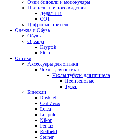
Очки бинокли и монокуляры
Прицелы ночного видения
Дедал-НВ
СОТ
Цифровые прицелы
Одежда и Обувь
Обувь
Одежда
Kryptek
Sitka
Оптика
Аксессуары для оптики
Чехлы для оптики
Чехлы тубусы для прицела
Неопреновые
Тубус
Бинокли
Bushnell
Carl Zeiss
Leica
Leupold
Nikon
Pentax
Redfield
Steiner