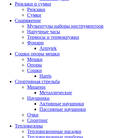
Рюкзаки и сумки
Рюкзаки
Сумки
Снаряжение
Мультитулы наборы инструментоов
Наручные часы
Термосы и термокружки
Фонари
Armytek
Сошки опоры мешки
Мешки
Опоры
Сошки
Harris
Спортивная стрельба
Мишени
Металлические
Наушники
Активные наушники
Пассивные наушники
Очки
Спортинг
Тепловизоры
Тепловизионные насадки
Тепловизионные приборы