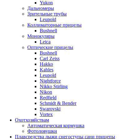
Yukon
Дальномеры
Зрительные трубы
Leupold
Коллиматорные прицелы
Bushnell
Монокуляры
Leica
Оптические прицелы
Bushnell
Carl Zeiss
Hakko
Kahles
Leupold
Nightforce
Nikko Stirling
Nikon
Redfield
Schmidt & Bender
Swarovski
Vortex
Охотхозяйствам
Автоматическая кормушка
Фотоловушки
Плавсредства лыжи снегоступы сани прицепы