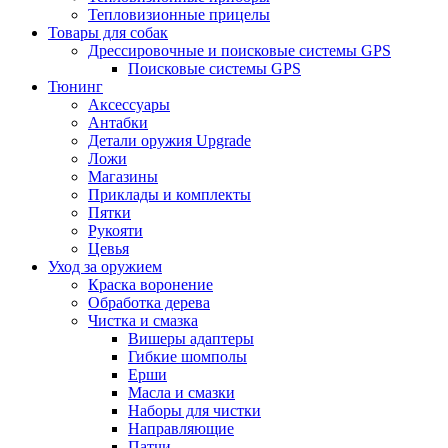
Тепловизионные прицелы
Товары для собак
Дрессировочные и поисковые системы GPS
Поисковые системы GPS
Тюнинг
Аксессуары
Антабки
Детали оружия Upgrade
Ложи
Магазины
Приклады и комплекты
Пятки
Рукояти
Цевья
Уход за оружием
Краска воронение
Обработка дерева
Чистка и смазка
Вишеры адаптеры
Гибкие шомполы
Ерши
Масла и смазки
Наборы для чистки
Направляющие
Патчи