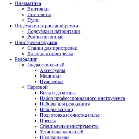
Пневматика
Винтовки
Пистолеты
Пули
Подсумки патронташи ремни
Подсумки и патронташи
Ремни погонные
Пристрелка оружия
Станки для пристрелки
Холодная пристрелка
Релоадинг
Гладкоствольный
Аксессуары
Машинки
Пулелейки
Нарезной
Весы и дозаторы
Набор профессионального инструмента
Наборы для релоадинга
Наборы матриц
Подготовка и очистка гильз
Прессы
Специальные инструменты
Установка капсюлей
Шеллхолдеры