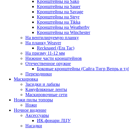
Кронштейны на Sako
Кронштейны на Sauer
Кронштейны на Savage
Кронштейны на Steyr
Кронштейны на Tikka
Кронштейны на Weatherby
Кронштейны на Winchester
На вентилируемую планку
На планку Weaver
Recknagel (Era Tac)
На призму 11-12 мм
Нижние части кронштейнов
Отечественное оружие
Боковые кронштейны (Сайга Тигр Вепрь и тд
Переходники
Маскировка
Засидки и лабазы
Камуфляжные ленты
Маскировочные сети
Ножи пилы топоры
Ножи
Ночное видение
Аксессуары
ИК-фонари ЛЦУ
Насадки