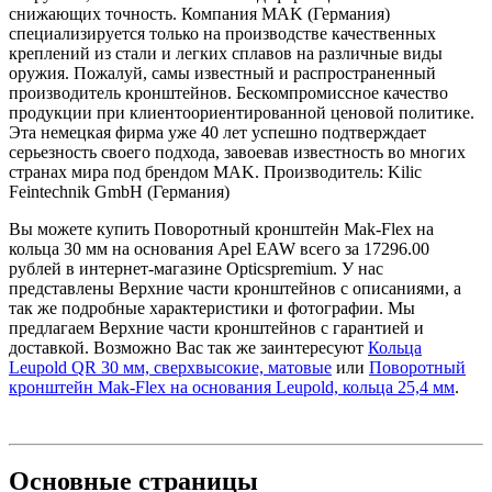
снижающих точность. Компания MAK (Германия)
специализируется только на производстве качественных
креплений из стали и легких сплавов на различные виды
оружия. Пожалуй, самы известный и распространенный
производитель кронштейнов. Бескомпромиссное качество
продукции при клиентоориентированной ценовой политике.
Эта немецкая фирма уже 40 лет успешно подтверждает
серьезность своего подхода, завоевав известность во многих
странах мира под брендом MAK. Производитель: Kilic
Feintechnik GmbH (Германия)
Вы можете купить Поворотный кронштейн Mak-Flex на
кольца 30 мм на основания Apel EAW всего за 17296.00
рублей в интернет-магазине Opticspremium. У нас
представлены Верхние части кронштейнов с описаниями, а
так же подробные характеристики и фотографии. Мы
предлагаем Верхние части кронштейнов с гарантией и
доставкой. Возможно Вас так же заинтересуют
Кольца
Leupold QR 30 мм, сверхвысокие, матовые
или
Поворотный
кронштейн Mak-Flex на основания Leupold, кольца 25,4 мм
.
Основные
страницы