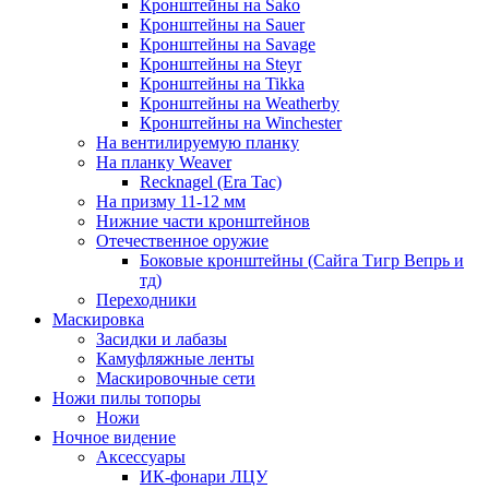
Кронштейны на Sako
Кронштейны на Sauer
Кронштейны на Savage
Кронштейны на Steyr
Кронштейны на Tikka
Кронштейны на Weatherby
Кронштейны на Winchester
На вентилируемую планку
На планку Weaver
Recknagel (Era Tac)
На призму 11-12 мм
Нижние части кронштейнов
Отечественное оружие
Боковые кронштейны (Сайга Тигр Вепрь и
тд)
Переходники
Маскировка
Засидки и лабазы
Камуфляжные ленты
Маскировочные сети
Ножи пилы топоры
Ножи
Ночное видение
Аксессуары
ИК-фонари ЛЦУ