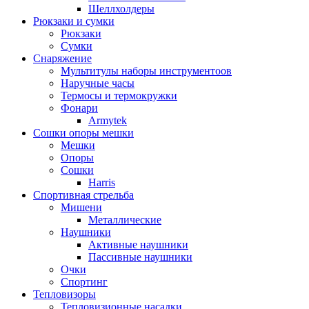
Шеллхолдеры
Рюкзаки и сумки
Рюкзаки
Сумки
Снаряжение
Мультитулы наборы инструментоов
Наручные часы
Термосы и термокружки
Фонари
Armytek
Сошки опоры мешки
Мешки
Опоры
Сошки
Harris
Спортивная стрельба
Мишени
Металлические
Наушники
Активные наушники
Пассивные наушники
Очки
Спортинг
Тепловизоры
Тепловизионные насадки