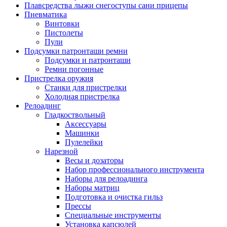
Плавсредства лыжи снегоступы сани прицепы
Пневматика
Винтовки
Пистолеты
Пули
Подсумки патронташи ремни
Подсумки и патронташи
Ремни погонные
Пристрелка оружия
Станки для пристрелки
Холодная пристрелка
Релоадинг
Гладкоствольный
Аксессуары
Машинки
Пулелейки
Нарезной
Весы и дозаторы
Набор профессионального инструмента
Наборы для релоадинга
Наборы матриц
Подготовка и очистка гильз
Прессы
Специальные инструменты
Установка капсюлей