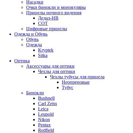
Насадки
Очки бинокли и монокуляры
Прицелы ночного видения
Дедал-НВ
СОТ
Цифровые прицелы
Одежда и Обувь
Обувь
Одежда
Kryptek
Sitka
Оптика
Аксессуары для оптики
Чехлы для оптики
Чехлы тубусы для прицела
Неопреновые
Тубус
Бинокли
Bushnell
Carl Zeiss
Leica
Leupold
Nikon
Pentax
Redfield