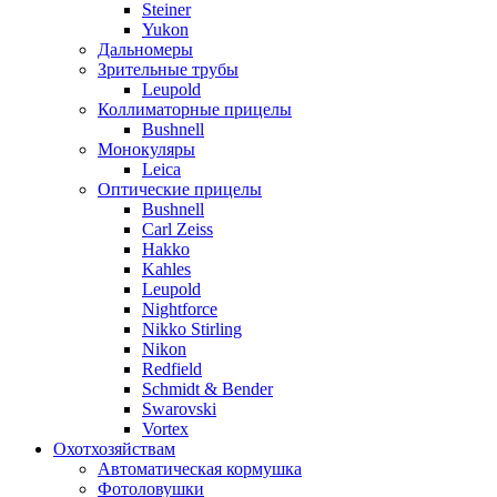
Steiner
Yukon
Дальномеры
Зрительные трубы
Leupold
Коллиматорные прицелы
Bushnell
Монокуляры
Leica
Оптические прицелы
Bushnell
Carl Zeiss
Hakko
Kahles
Leupold
Nightforce
Nikko Stirling
Nikon
Redfield
Schmidt & Bender
Swarovski
Vortex
Охотхозяйствам
Автоматическая кормушка
Фотоловушки