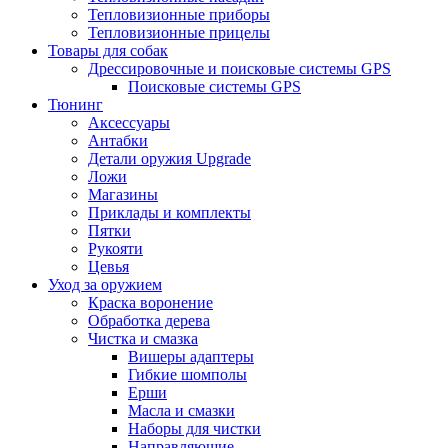
Тепловизионные приборы
Тепловизионные прицелы
Товары для собак
Дрессировочные и поисковые системы GPS
Поисковые системы GPS
Тюнинг
Аксессуары
Антабки
Детали оружия Upgrade
Ложи
Магазины
Приклады и комплекты
Пятки
Рукояти
Цевья
Уход за оружием
Краска воронение
Обработка дерева
Чистка и смазка
Вишеры адаптеры
Гибкие шомполы
Ерши
Масла и смазки
Наборы для чистки
Направляющие