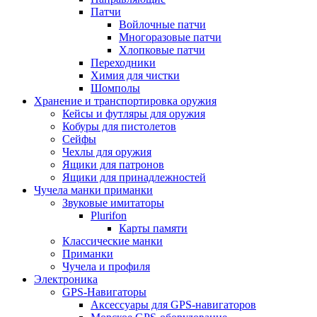
Патчи
Войлочные патчи
Многоразовые патчи
Хлопковые патчи
Переходники
Химия для чистки
Шомполы
Хранение и транспортировка оружия
Кейсы и футляры для оружия
Кобуры для пистолетов
Сейфы
Чехлы для оружия
Ящики для патронов
Ящики для принадлежностей
Чучела манки приманки
Звуковые имитаторы
Plurifon
Карты памяти
Классические манки
Приманки
Чучела и профиля
Электроника
GPS-Навигаторы
Аксессуары для GPS-навигаторов