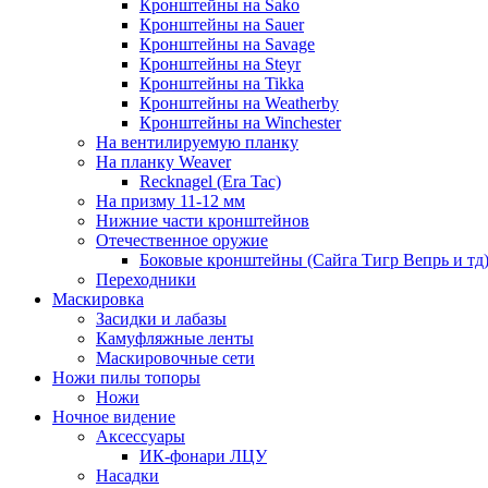
Кронштейны на Sako
Кронштейны на Sauer
Кронштейны на Savage
Кронштейны на Steyr
Кронштейны на Tikka
Кронштейны на Weatherby
Кронштейны на Winchester
На вентилируемую планку
На планку Weaver
Recknagel (Era Tac)
На призму 11-12 мм
Нижние части кронштейнов
Отечественное оружие
Боковые кронштейны (Сайга Тигр Вепрь и тд
Переходники
Маскировка
Засидки и лабазы
Камуфляжные ленты
Маскировочные сети
Ножи пилы топоры
Ножи
Ночное видение
Аксессуары
ИК-фонари ЛЦУ
Насадки