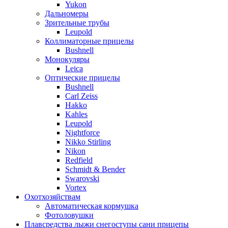
Yukon
Дальномеры
Зрительные трубы
Leupold
Коллиматорные прицелы
Bushnell
Монокуляры
Leica
Оптические прицелы
Bushnell
Carl Zeiss
Hakko
Kahles
Leupold
Nightforce
Nikko Stirling
Nikon
Redfield
Schmidt & Bender
Swarovski
Vortex
Охотхозяйствам
Автоматическая кормушка
Фотоловушки
Плавсредства лыжи снегоступы сани прицепы