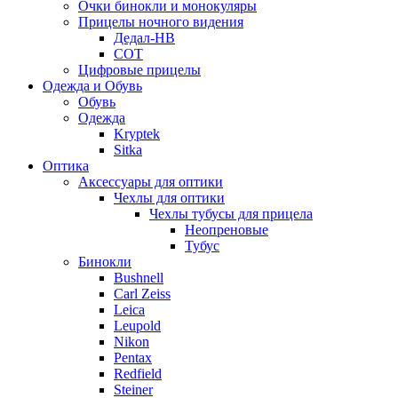
Очки бинокли и монокуляры
Прицелы ночного видения
Дедал-НВ
СОТ
Цифровые прицелы
Одежда и Обувь
Обувь
Одежда
Kryptek
Sitka
Оптика
Аксессуары для оптики
Чехлы для оптики
Чехлы тубусы для прицела
Неопреновые
Тубус
Бинокли
Bushnell
Carl Zeiss
Leica
Leupold
Nikon
Pentax
Redfield
Steiner