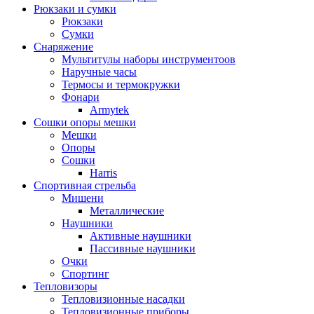
Рюкзаки и сумки
Рюкзаки
Сумки
Снаряжение
Мультитулы наборы инструментоов
Наручные часы
Термосы и термокружки
Фонари
Armytek
Сошки опоры мешки
Мешки
Опоры
Сошки
Harris
Спортивная стрельба
Мишени
Металлические
Наушники
Активные наушники
Пассивные наушники
Очки
Спортинг
Тепловизоры
Тепловизионные насадки
Тепловизионные приборы