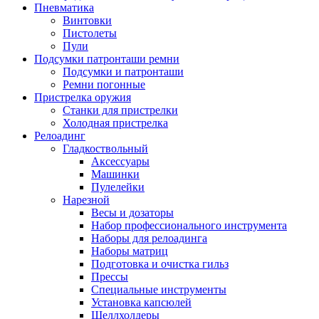
Пневматика
Винтовки
Пистолеты
Пули
Подсумки патронташи ремни
Подсумки и патронташи
Ремни погонные
Пристрелка оружия
Станки для пристрелки
Холодная пристрелка
Релоадинг
Гладкоствольный
Аксессуары
Машинки
Пулелейки
Нарезной
Весы и дозаторы
Набор профессионального инструмента
Наборы для релоадинга
Наборы матриц
Подготовка и очистка гильз
Прессы
Специальные инструменты
Установка капсюлей
Шеллхолдеры