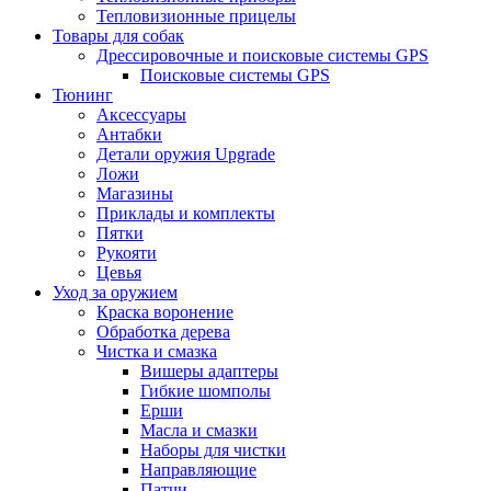
Тепловизионные прицелы
Товары для собак
Дрессировочные и поисковые системы GPS
Поисковые системы GPS
Тюнинг
Аксессуары
Антабки
Детали оружия Upgrade
Ложи
Магазины
Приклады и комплекты
Пятки
Рукояти
Цевья
Уход за оружием
Краска воронение
Обработка дерева
Чистка и смазка
Вишеры адаптеры
Гибкие шомполы
Ерши
Масла и смазки
Наборы для чистки
Направляющие
Патчи