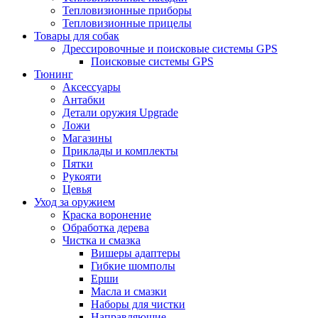
Тепловизионные приборы
Тепловизионные прицелы
Товары для собак
Дрессировочные и поисковые системы GPS
Поисковые системы GPS
Тюнинг
Аксессуары
Антабки
Детали оружия Upgrade
Ложи
Магазины
Приклады и комплекты
Пятки
Рукояти
Цевья
Уход за оружием
Краска воронение
Обработка дерева
Чистка и смазка
Вишеры адаптеры
Гибкие шомполы
Ерши
Масла и смазки
Наборы для чистки
Направляющие