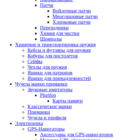
Патчи
Войлочные патчи
Многоразовые патчи
Хлопковые патчи
Переходники
Химия для чистки
Шомполы
Хранение и транспортировка оружия
Кейсы и футляры для оружия
Кобуры для пистолетов
Сейфы
Чехлы для оружия
Ящики для патронов
Ящики для принадлежностей
Чучела манки приманки
Звуковые имитаторы
Plurifon
Карты памяти
Классические манки
Приманки
Чучела и профиля
Электроника
GPS-Навигаторы
Аксессуары для GPS-навигаторов