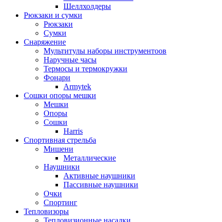
Шеллхолдеры
Рюкзаки и сумки
Рюкзаки
Сумки
Снаряжение
Мультитулы наборы инструментоов
Наручные часы
Термосы и термокружки
Фонари
Armytek
Сошки опоры мешки
Мешки
Опоры
Сошки
Harris
Спортивная стрельба
Мишени
Металлические
Наушники
Активные наушники
Пассивные наушники
Очки
Спортинг
Тепловизоры
Тепловизионные насадки