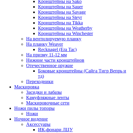
Кронштейны на Sako
Кронштейны на Sauer
Кронштейны на Savage
Кронштейны на Steyr
Кронштейны на Tikka
Кронштейны на Weatherby
Кронштейны на Winchester
На вентилируемую планку
На планку Weaver
Recknagel (Era Tac)
На призму 11-12 мм
Нижние части кронштейнов
Отечественное оружие
Боковые кронштейны (Сайга Тигр Вепрь и
тд)
Переходники
Маскировка
Засидки и лабазы
Камуфляжные ленты
Маскировочные сети
Ножи пилы топоры
Ножи
Ночное видение
Аксессуары
ИК-фонари ЛЦУ