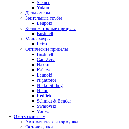
Steiner
Yukon
Дальномеры
Зрительные трубы
Leupold
Коллиматорные прицелы
Bushnell
Монокуляры
Leica
Оптические прицелы
Bushnell
Carl Zeiss
Hakko
Kahles
Leupold
Nightforce
Nikko Stirling
Nikon
Redfield
Schmidt & Bender
Swarovski
Vortex
Охотхозяйствам
Автоматическая кормушка
Фотоловушки