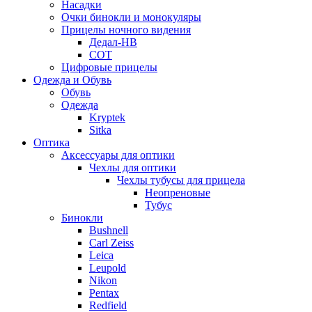
Насадки
Очки бинокли и монокуляры
Прицелы ночного видения
Дедал-НВ
СОТ
Цифровые прицелы
Одежда и Обувь
Обувь
Одежда
Kryptek
Sitka
Оптика
Аксессуары для оптики
Чехлы для оптики
Чехлы тубусы для прицела
Неопреновые
Тубус
Бинокли
Bushnell
Carl Zeiss
Leica
Leupold
Nikon
Pentax
Redfield