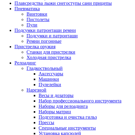
Плавсредства лыжи снегоступы сани прицепы
Пневматика
Винтовки
Пистолеты
Пули
Подсумки патронташи ремни
Подсумки и патронташи
Ремни погонные
Пристрелка оружия
Станки для пристрелки
Холодная пристрелка
Релоадинг
Гладкоствольный
Аксессуары
Машинки
Пулелейки
Нарезной
Весы и дозаторы
Набор профессионального инструмента
Наборы для релоадинга
Наборы матриц
Подготовка и очистка гильз
Прессы
Специальные инструменты
Установка капсюлей