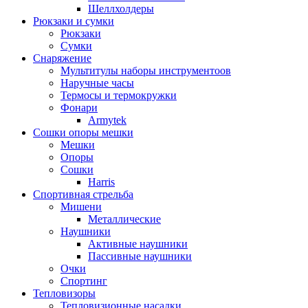
Шеллхолдеры
Рюкзаки и сумки
Рюкзаки
Сумки
Снаряжение
Мультитулы наборы инструментоов
Наручные часы
Термосы и термокружки
Фонари
Armytek
Сошки опоры мешки
Мешки
Опоры
Сошки
Harris
Спортивная стрельба
Мишени
Металлические
Наушники
Активные наушники
Пассивные наушники
Очки
Спортинг
Тепловизоры
Тепловизионные насадки