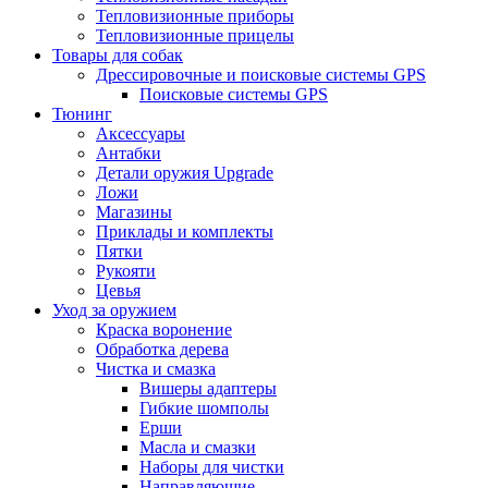
Тепловизионные приборы
Тепловизионные прицелы
Товары для собак
Дрессировочные и поисковые системы GPS
Поисковые системы GPS
Тюнинг
Аксессуары
Антабки
Детали оружия Upgrade
Ложи
Магазины
Приклады и комплекты
Пятки
Рукояти
Цевья
Уход за оружием
Краска воронение
Обработка дерева
Чистка и смазка
Вишеры адаптеры
Гибкие шомполы
Ерши
Масла и смазки
Наборы для чистки
Направляющие