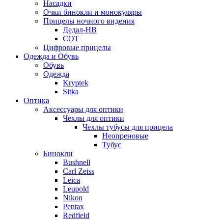
Насадки
Очки бинокли и монокуляры
Прицелы ночного видения
Дедал-НВ
СОТ
Цифровые прицелы
Одежда и Обувь
Обувь
Одежда
Kryptek
Sitka
Оптика
Аксессуары для оптики
Чехлы для оптики
Чехлы тубусы для прицела
Неопреновые
Тубус
Бинокли
Bushnell
Carl Zeiss
Leica
Leupold
Nikon
Pentax
Redfield