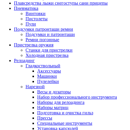
Плавсредства лыжи снегоступы сани прицепы
Пневматика
Винтовки
Пистолеты
Пули
Подсумки патронташи ремни
Подсумки и патронташи
Ремни погонные
Пристрелка оружия
Станки для пристрелки
Холодная пристрелка
Релоадинг
Гладкоствольный
Аксессуары
Машинки
Пулелейки
Нарезной
Весы и дозаторы
Набор профессионального инструмента
Наборы для релоадинга
Наборы матриц
Подготовка и очистка гильз
Прессы
Специальные инструменты
Установка капсюлей