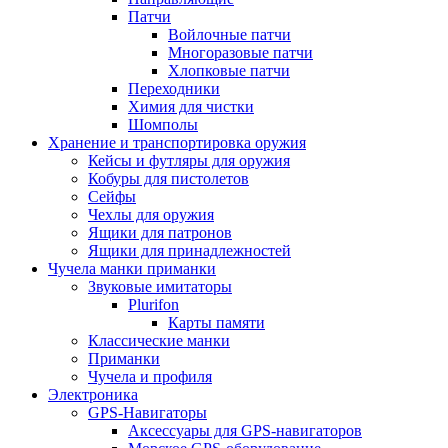
Патчи
Войлочные патчи
Многоразовые патчи
Хлопковые патчи
Переходники
Химия для чистки
Шомполы
Хранение и транспортировка оружия
Кейсы и футляры для оружия
Кобуры для пистолетов
Сейфы
Чехлы для оружия
Ящики для патронов
Ящики для принадлежностей
Чучела манки приманки
Звуковые имитаторы
Plurifon
Карты памяти
Классические манки
Приманки
Чучела и профиля
Электроника
GPS-Навигаторы
Аксессуары для GPS-навигаторов