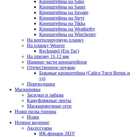
Кронштейны на Sako
Кронштейны на Sauer
Кронштейны на Savage
Кронштейны на Steyr
Кронштейны на Tikka
Кронштейны на Weatherby
Кронштейны на Winchester
На вентилируемую планку
На планку Weaver
Recknagel (Era Tac)
На призму 11-12 мм
Нижние части кронштейнов
Отечественное оружие
Боковые кронштейны (Сайга Тигр Вепрь и
тд)
Переходники
Маскировка
Засидки и лабазы
Камуфляжные ленты
Маскировочные сети
Ножи пилы топоры
Ножи
Ночное видение
Аксессуары
ИК-фонари ЛЦУ