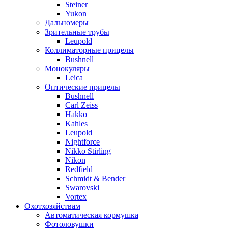
Steiner
Yukon
Дальномеры
Зрительные трубы
Leupold
Коллиматорные прицелы
Bushnell
Монокуляры
Leica
Оптические прицелы
Bushnell
Carl Zeiss
Hakko
Kahles
Leupold
Nightforce
Nikko Stirling
Nikon
Redfield
Schmidt & Bender
Swarovski
Vortex
Охотхозяйствам
Автоматическая кормушка
Фотоловушки