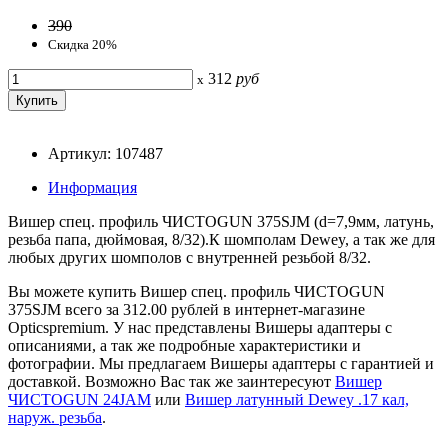
390
Скидка 20%
312
руб
x
Артикул: 107487
Информация
Вишер спец. профиль ЧИСТОGUN 375SJM (d=7,9мм, латунь,
резьба папа, дюймовая, 8/32).К шомполам Dewey, а так же для
любых других шомполов с внутренней резьбой 8/32.
Вы можете купить Вишер спец. профиль ЧИСТОGUN
375SJM всего за 312.00 рублей в интернет-магазине
Opticspremium. У нас представлены Вишеры адаптеры с
описаниями, а так же подробные характеристики и
фотографии. Мы предлагаем Вишеры адаптеры с гарантией и
доставкой. Возможно Вас так же заинтересуют
Вишер
ЧИСТОGUN 24JAM
или
Вишер латунный Dewey .17 кал,
наруж. резьба
.