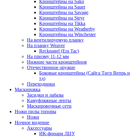
Кронштейны на Sako
Кронштейны на Sauer
Кронштейны на Savage
Кронштейны на Steyr
Кронштейны на Tikka
Кронштейны на Weatherby
Кронштейны на Winchester
На вентилируемую планку
На планку Weaver
Recknagel (Era Tac)
На призму 11-12 мм
Нижние части кронштейнов
Отечественное оружие
Боковые кронштейны (Сайга Тигр Вепрь и
тд)
Переходники
Маскировка
Засидки и лабазы
Камуфляжные ленты
Маскировочные сети
Ножи пилы топоры
Ножи
Ночное видение
Аксессуары
ИК-фонари ЛЦУ