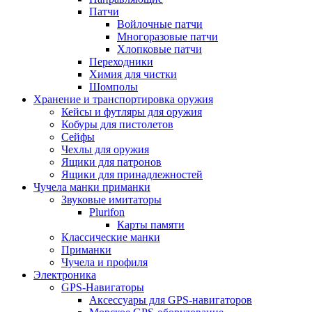
Патчи
Войлочные патчи
Многоразовые патчи
Хлопковые патчи
Переходники
Химия для чистки
Шомполы
Хранение и транспортировка оружия
Кейсы и футляры для оружия
Кобуры для пистолетов
Сейфы
Чехлы для оружия
Ящики для патронов
Ящики для принадлежностей
Чучела манки приманки
Звуковые имитаторы
Plurifon
Карты памяти
Классические манки
Приманки
Чучела и профиля
Электроника
GPS-Навигаторы
Аксессуары для GPS-навигаторов