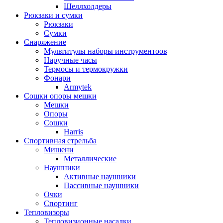
Шеллхолдеры
Рюкзаки и сумки
Рюкзаки
Сумки
Снаряжение
Мультитулы наборы инструментоов
Наручные часы
Термосы и термокружки
Фонари
Armytek
Сошки опоры мешки
Мешки
Опоры
Сошки
Harris
Спортивная стрельба
Мишени
Металлические
Наушники
Активные наушники
Пассивные наушники
Очки
Спортинг
Тепловизоры
Тепловизионные насадки