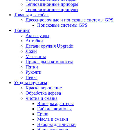
Тепловизионные приборы
Тепловизионные прицелы
Товары для собак
Дрессировочные и поисковые системы GPS
Поисковые системы GPS
Тюнинг
Аксессуары
Антабки
Детали оружия Upgrade
Ложи
Магазины
Приклады и комплекты
Пятки
Рукояти
Цевья
Уход за оружием
Краска воронение
Обработка дерева
Чистка и смазка
Вишеры адаптеры
Гибкие шомполы
Ерши
Масла и смазки
Наборы для чистки
Направляющие