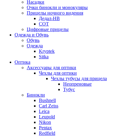
Насадки
Очки бинокли и монокуляры
Прицелы ночного видения
Дедал-НВ
СОТ
Цифровые прицелы
Одежда и Обувь
Обувь
Одежда
Kryptek
Sitka
Оптика
Аксессуары для оптики
Чехлы для оптики
Чехлы тубусы для прицела
Неопреновые
Тубус
Бинокли
Bushnell
Carl Zeiss
Leica
Leupold
Nikon
Pentax
Redfield