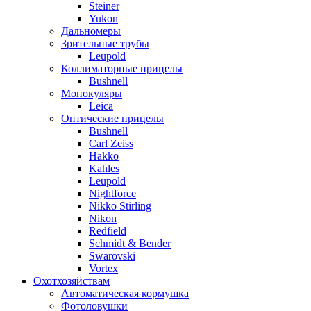
Steiner
Yukon
Дальномеры
Зрительные трубы
Leupold
Коллиматорные прицелы
Bushnell
Монокуляры
Leica
Оптические прицелы
Bushnell
Carl Zeiss
Hakko
Kahles
Leupold
Nightforce
Nikko Stirling
Nikon
Redfield
Schmidt & Bender
Swarovski
Vortex
Охотхозяйствам
Автоматическая кормушка
Фотоловушки