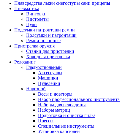
Плавсредства лыжи снегоступы сани прицепы
Пневматика
Винтовки
Пистолеты
Пули
Подсумки патронташи ремни
Подсумки и патронташи
Ремни погонные
Пристрелка оружия
Станки для пристрелки
Холодная пристрелка
Релоадинг
Гладкоствольный
Аксессуары
Машинки
Пулелейки
Нарезной
Весы и дозаторы
Набор профессионального инструмента
Наборы для релоадинга
Наборы матриц
Подготовка и очистка гильз
Прессы
Специальные инструменты
Установка капсюлей