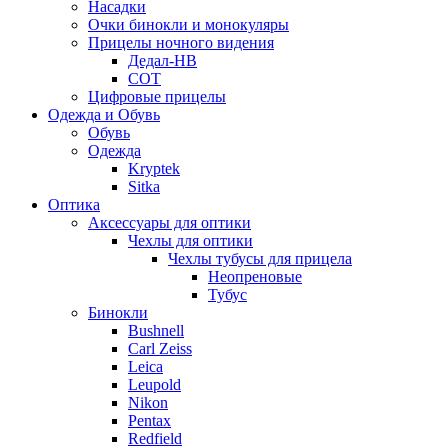
Насадки
Очки бинокли и монокуляры
Прицелы ночного видения
Дедал-НВ
СОТ
Цифровые прицелы
Одежда и Обувь
Обувь
Одежда
Kryptek
Sitka
Оптика
Аксессуары для оптики
Чехлы для оптики
Чехлы тубусы для прицела
Неопреновые
Тубус
Бинокли
Bushnell
Carl Zeiss
Leica
Leupold
Nikon
Pentax
Redfield