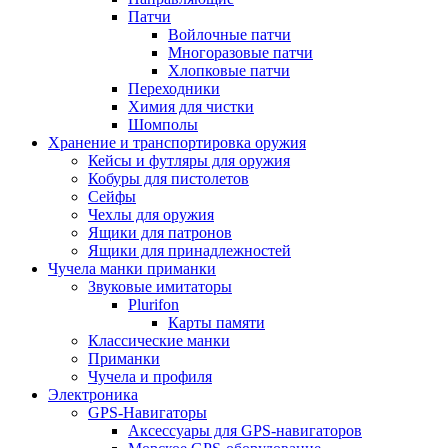
Патчи
Войлочные патчи
Многоразовые патчи
Хлопковые патчи
Переходники
Химия для чистки
Шомполы
Хранение и транспортировка оружия
Кейсы и футляры для оружия
Кобуры для пистолетов
Сейфы
Чехлы для оружия
Ящики для патронов
Ящики для принадлежностей
Чучела манки приманки
Звуковые имитаторы
Plurifon
Карты памяти
Классические манки
Приманки
Чучела и профиля
Электроника
GPS-Навигаторы
Аксессуары для GPS-навигаторов