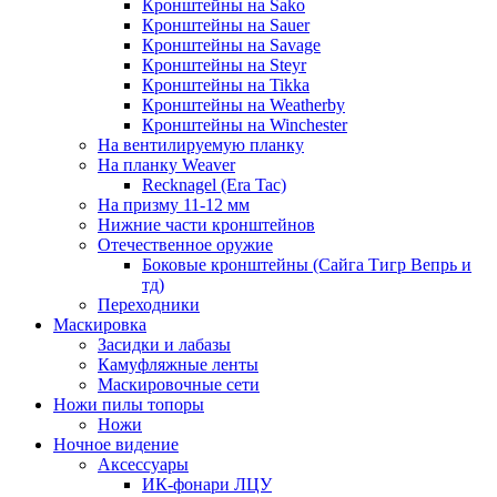
Кронштейны на Sako
Кронштейны на Sauer
Кронштейны на Savage
Кронштейны на Steyr
Кронштейны на Tikka
Кронштейны на Weatherby
Кронштейны на Winchester
На вентилируемую планку
На планку Weaver
Recknagel (Era Tac)
На призму 11-12 мм
Нижние части кронштейнов
Отечественное оружие
Боковые кронштейны (Сайга Тигр Вепрь и
тд)
Переходники
Маскировка
Засидки и лабазы
Камуфляжные ленты
Маскировочные сети
Ножи пилы топоры
Ножи
Ночное видение
Аксессуары
ИК-фонари ЛЦУ