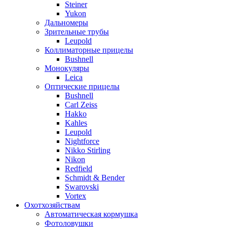
Steiner
Yukon
Дальномеры
Зрительные трубы
Leupold
Коллиматорные прицелы
Bushnell
Монокуляры
Leica
Оптические прицелы
Bushnell
Carl Zeiss
Hakko
Kahles
Leupold
Nightforce
Nikko Stirling
Nikon
Redfield
Schmidt & Bender
Swarovski
Vortex
Охотхозяйствам
Автоматическая кормушка
Фотоловушки