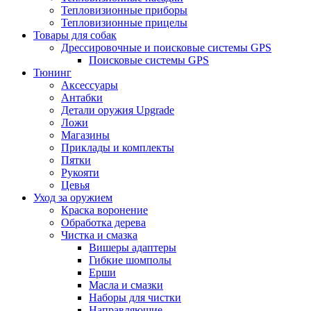
Тепловизионные приборы
Тепловизионные прицелы
Товары для собак
Дрессировочные и поисковые системы GPS
Поисковые системы GPS
Тюнинг
Аксессуары
Антабки
Детали оружия Upgrade
Ложи
Магазины
Приклады и комплекты
Пятки
Рукояти
Цевья
Уход за оружием
Краска воронение
Обработка дерева
Чистка и смазка
Вишеры адаптеры
Гибкие шомполы
Ерши
Масла и смазки
Наборы для чистки
Направляющие