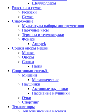
Шеллхолдеры
Рюкзаки и сумки
Рюкзаки
Сумки
Снаряжение
Мультитулы наборы инструментоов
Наручные часы
Термосы и термокружки
Фонари
Armytek
Сошки опоры мешки
Мешки
Опоры
Сошки
Harris
Спортивная стрельба
Мишени
Металлические
Наушники
Активные наушники
Пассивные наушники
Очки
Спортинг
Тепловизоры
Тепловизионные насадки