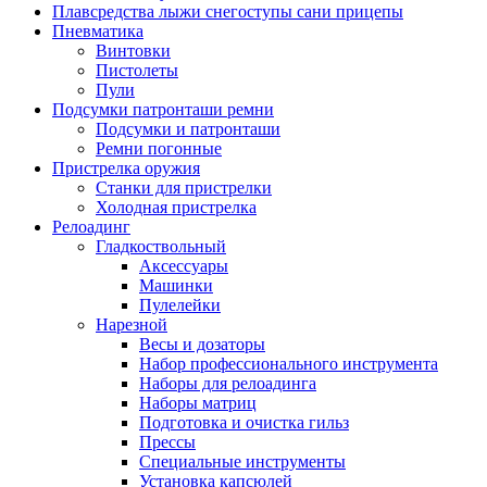
Плавсредства лыжи снегоступы сани прицепы
Пневматика
Винтовки
Пистолеты
Пули
Подсумки патронташи ремни
Подсумки и патронташи
Ремни погонные
Пристрелка оружия
Станки для пристрелки
Холодная пристрелка
Релоадинг
Гладкоствольный
Аксессуары
Машинки
Пулелейки
Нарезной
Весы и дозаторы
Набор профессионального инструмента
Наборы для релоадинга
Наборы матриц
Подготовка и очистка гильз
Прессы
Специальные инструменты
Установка капсюлей