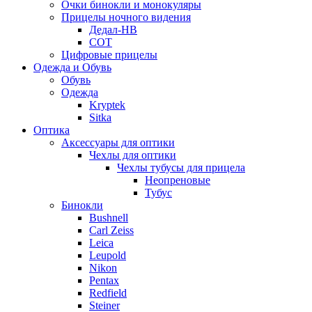
Очки бинокли и монокуляры
Прицелы ночного видения
Дедал-НВ
СОТ
Цифровые прицелы
Одежда и Обувь
Обувь
Одежда
Kryptek
Sitka
Оптика
Аксессуары для оптики
Чехлы для оптики
Чехлы тубусы для прицела
Неопреновые
Тубус
Бинокли
Bushnell
Carl Zeiss
Leica
Leupold
Nikon
Pentax
Redfield
Steiner