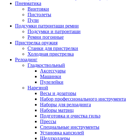
Пневматика
Винтовки
Пистолеты
Пули
Подсумки патронташи ремни
Подсумки и патронташи
Ремни погонные
Пристрелка оружия
Станки для пристрелки
Холодная пристрелка
Релоадинг
Гладкоствольный
Аксессуары
Машинки
Пулелейки
Нарезной
Весы и дозаторы
Набор профессионального инструмента
Наборы для релоадинга
Наборы матриц
Подготовка и очистка гильз
Прессы
Специальные инструменты
Установка капсюлей
Шеллхолдеры