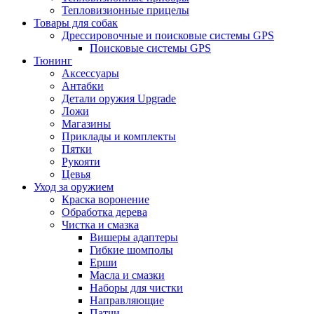
Тепловизионные прицелы
Товары для собак
Дрессировочные и поисковые системы GPS
Поисковые системы GPS
Тюнинг
Аксессуары
Антабки
Детали оружия Upgrade
Ложи
Магазины
Приклады и комплекты
Пятки
Рукояти
Цевья
Уход за оружием
Краска воронение
Обработка дерева
Чистка и смазка
Вишеры адаптеры
Гибкие шомполы
Ерши
Масла и смазки
Наборы для чистки
Направляющие
Патчи