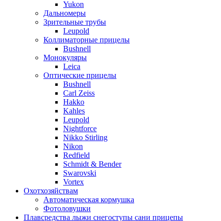
Yukon
Дальномеры
Зрительные трубы
Leupold
Коллиматорные прицелы
Bushnell
Монокуляры
Leica
Оптические прицелы
Bushnell
Carl Zeiss
Hakko
Kahles
Leupold
Nightforce
Nikko Stirling
Nikon
Redfield
Schmidt & Bender
Swarovski
Vortex
Охотхозяйствам
Автоматическая кормушка
Фотоловушки
Плавсредства лыжи снегоступы сани прицепы