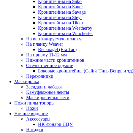
Кронштейны на Sako
Кронштейны на Sauer
Кронштейны на Savage
Кронштейны на Steyr
Кронштейны на Tikka
Кронштейны на Weatherby
Кронштейны на Winchester
На вентилируемую планку
На планку Weaver
Recknagel (Era Tac)
На призму 11-12 мм
Нижние части кронштейнов
Отечественное оружие
Боковые кронштейны (Сайга Тигр Вепрь и тд
Переходники
Маскировка
Засидки и лабазы
Камуфляжные ленты
Маскировочные сети
Ножи пилы топоры
Ножи
Ночное видение
Аксессуары
ИК-фонари ЛЦУ
Насадки