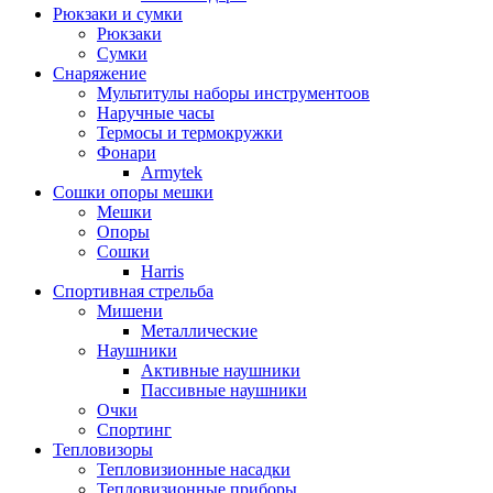
Рюкзаки и сумки
Рюкзаки
Сумки
Снаряжение
Мультитулы наборы инструментоов
Наручные часы
Термосы и термокружки
Фонари
Armytek
Сошки опоры мешки
Мешки
Опоры
Сошки
Harris
Спортивная стрельба
Мишени
Металлические
Наушники
Активные наушники
Пассивные наушники
Очки
Спортинг
Тепловизоры
Тепловизионные насадки
Тепловизионные приборы