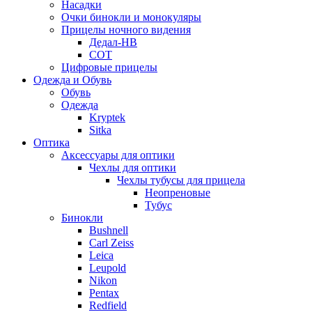
Насадки
Очки бинокли и монокуляры
Прицелы ночного видения
Дедал-НВ
СОТ
Цифровые прицелы
Одежда и Обувь
Обувь
Одежда
Kryptek
Sitka
Оптика
Аксессуары для оптики
Чехлы для оптики
Чехлы тубусы для прицела
Неопреновые
Тубус
Бинокли
Bushnell
Carl Zeiss
Leica
Leupold
Nikon
Pentax
Redfield