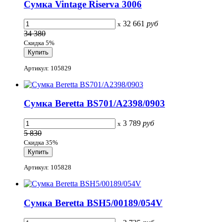
Сумка Vintage Riserva 3006
32 661
руб
x
34 380
Скидка 5%
Артикул: 105829
Сумка Beretta BS701/A2398/0903
3 789
руб
x
5 830
Скидка 35%
Артикул: 105828
Сумка Beretta BSH5/00189/054V