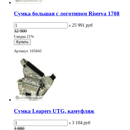
Сумка большая с логотипом Riserva 1708
25 991
руб
x
32 900
Скидка 21%
Артикул: 105845
Сумка Leapers UTG, камуфляж
3 104
руб
x
3 880