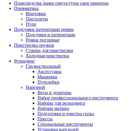
Плавсредства лыжи снегоступы сани прицепы
Пневматика
Винтовки
Пистолеты
Пули
Подсумки патронташи ремни
Подсумки и патронташи
Ремни погонные
Пристрелка оружия
Станки для пристрелки
Холодная пристрелка
Релоадинг
Гладкоствольный
Аксессуары
Машинки
Пулелейки
Нарезной
Весы и дозаторы
Набор профессионального инструмента
Наборы для релоадинга
Наборы матриц
Подготовка и очистка гильз
Прессы
Специальные инструменты
Установка капсюлей