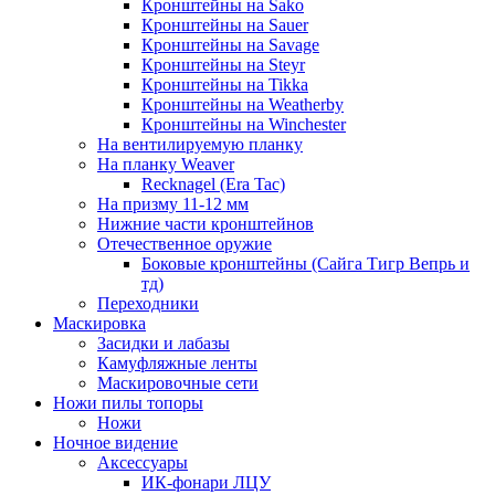
Кронштейны на Sako
Кронштейны на Sauer
Кронштейны на Savage
Кронштейны на Steyr
Кронштейны на Tikka
Кронштейны на Weatherby
Кронштейны на Winchester
На вентилируемую планку
На планку Weaver
Recknagel (Era Tac)
На призму 11-12 мм
Нижние части кронштейнов
Отечественное оружие
Боковые кронштейны (Сайга Тигр Вепрь и
тд)
Переходники
Маскировка
Засидки и лабазы
Камуфляжные ленты
Маскировочные сети
Ножи пилы топоры
Ножи
Ночное видение
Аксессуары
ИК-фонари ЛЦУ