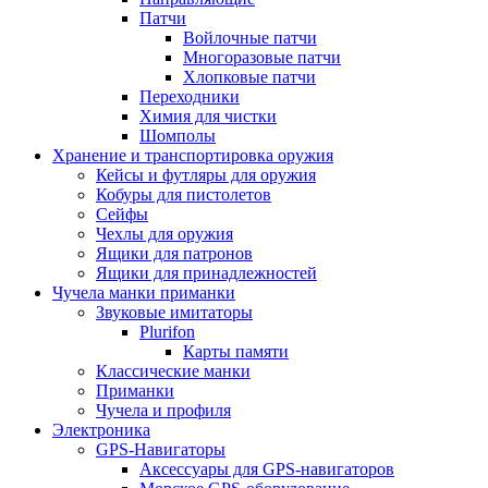
Патчи
Войлочные патчи
Многоразовые патчи
Хлопковые патчи
Переходники
Химия для чистки
Шомполы
Хранение и транспортировка оружия
Кейсы и футляры для оружия
Кобуры для пистолетов
Сейфы
Чехлы для оружия
Ящики для патронов
Ящики для принадлежностей
Чучела манки приманки
Звуковые имитаторы
Plurifon
Карты памяти
Классические манки
Приманки
Чучела и профиля
Электроника
GPS-Навигаторы
Аксессуары для GPS-навигаторов