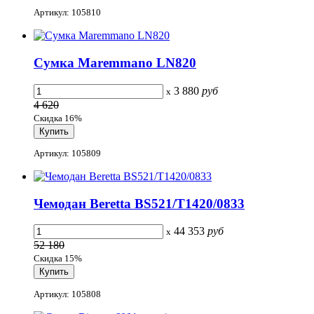
Артикул: 105810
Сумка Maremmano LN820
3 880
руб
x
4 620
Скидка 16%
Артикул: 105809
Чемодан Beretta BS521/T1420/0833
44 353
руб
x
52 180
Скидка 15%
Артикул: 105808