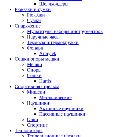
Шеллхолдеры
Рюкзаки и сумки
Рюкзаки
Сумки
Снаряжение
Мультитулы наборы инструментоов
Наручные часы
Термосы и термокружки
Фонари
Armytek
Сошки опоры мешки
Мешки
Опоры
Сошки
Harris
Спортивная стрельба
Мишени
Металлические
Наушники
Активные наушники
Пассивные наушники
Очки
Спортинг
Тепловизоры
Тепловизионные насадки