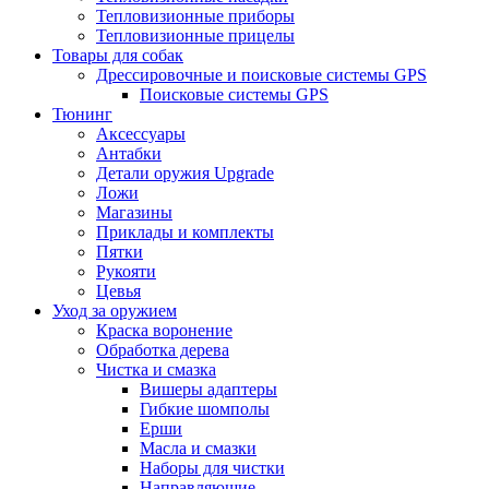
Тепловизионные приборы
Тепловизионные прицелы
Товары для собак
Дрессировочные и поисковые системы GPS
Поисковые системы GPS
Тюнинг
Аксессуары
Антабки
Детали оружия Upgrade
Ложи
Магазины
Приклады и комплекты
Пятки
Рукояти
Цевья
Уход за оружием
Краска воронение
Обработка дерева
Чистка и смазка
Вишеры адаптеры
Гибкие шомполы
Ерши
Масла и смазки
Наборы для чистки
Направляющие