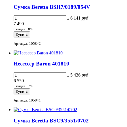
Сумка Beretta BSH7/0189/054V
6 141
руб
x
7 490
Скидка 18%
Артикул: 105842
Несессер Baron 401810
5 436
руб
x
6 550
Скидка 17%
Артикул: 105841
Сумка Beretta BSC9/3551/0702