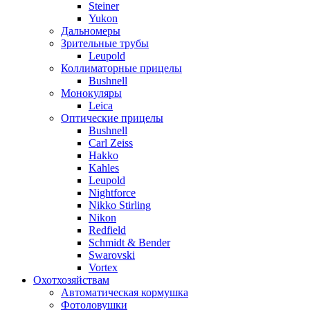
Steiner
Yukon
Дальномеры
Зрительные трубы
Leupold
Коллиматорные прицелы
Bushnell
Монокуляры
Leica
Оптические прицелы
Bushnell
Carl Zeiss
Hakko
Kahles
Leupold
Nightforce
Nikko Stirling
Nikon
Redfield
Schmidt & Bender
Swarovski
Vortex
Охотхозяйствам
Автоматическая кормушка
Фотоловушки