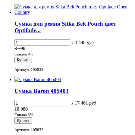
Сумка для ремня Sitka Belt Pouch цвет
Optifade...
3 448
руб
x
3 790
Скидка 9%
Артикул: 105833
Сумка Baron 405403
17 461
руб
x
18 980
Скидка 8%
Артикул: 105832