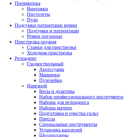
Пневматика
Винтовки
Пистолеты
Пули
Подсумки патронташи ремни
Подсумки и патронташи
Ремни погонные
Пристрелка оружия
Станки для пристрелки
Холодная пристрелка
Релоадинг
Гладкоствольный
Аксессуары
Машинки
Пулелейки
Нарезной
Весы и дозаторы
Набор профессионального инструмента
Наборы для релоадинга
Наборы матриц
Подготовка и очистка гильз
Прессы
Специальные инструменты
Установка капсюлей
Шеллхолдеры