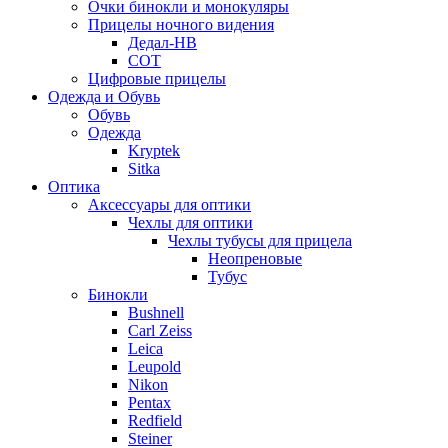
Очки бинокли и монокуляры
Прицелы ночного видения
Дедал-НВ
СОТ
Цифровые прицелы
Одежда и Обувь
Обувь
Одежда
Kryptek
Sitka
Оптика
Аксессуары для оптики
Чехлы для оптики
Чехлы тубусы для прицела
Неопреновые
Тубус
Бинокли
Bushnell
Carl Zeiss
Leica
Leupold
Nikon
Pentax
Redfield
Steiner