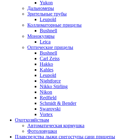
Yukon
Дальномеры
Зрительные трубы
Leupold
Коллиматорные прицелы
Bushnell
Монокуляры
Leica
Оптические прицелы
Bushnell
Carl Zeiss
Hakko
Kahles
Leupold
Nightforce
Nikko Stirling
Nikon
Redfield
Schmidt & Bender
Swarovski
Vortex
Охотхозяйствам
Автоматическая кормушка
Фотоловушки
Плавсредства лыжи снегоступы сани прицепы