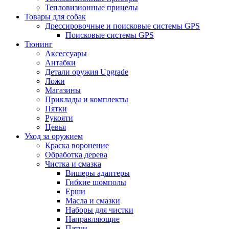
Тепловизионные прицелы
Товары для собак
Дрессировочные и поисковые системы GPS
Поисковые системы GPS
Тюнинг
Аксессуары
Антабки
Детали оружия Upgrade
Ложи
Магазины
Приклады и комплекты
Пятки
Рукояти
Цевья
Уход за оружием
Краска воронение
Обработка дерева
Чистка и смазка
Вишеры адаптеры
Гибкие шомполы
Ерши
Масла и смазки
Наборы для чистки
Направляющие
Патчи