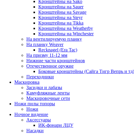
Кронштейны на Sako
Кронштейны на Sauer
Кронштейны на Savage
Кронштейны на Steyr
Кронштейны на Tikka
Кронштейны на Weatherby
Кронштейны на Winchester
На вентилируемую планку
На планку Weaver
Recknagel (Era Tac)
На призму 11-12 мм
Нижние части кронштейнов
Отечественное оружие
Боковые кронштейны (Сайга Тигр Вепрь и тд
Переходники
Маскировка
Засидки и лабазы
Камуфляжные ленты
Маскировочные сети
Ножи пилы топоры
Ножи
Ночное видение
Аксессуары
ИК-фонари ЛЦУ
Насадки