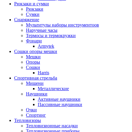
Рюкзаки и сумки
Рюкзаки
Сумки
Снаряжение
Мультитулы наборы инструментоов
Наручные часы
Термосы и термокружки
Фонари
Armytek
Сошки опоры мешки
Мешки
Опоры
Сошки
Harris
Спортивная стрельба
Мишени
Металлические
Наушники
Активные наушники
Пассивные наушники
Очки
Спортинг
Тепловизоры
Тепловизионные насадки
Тепловизионные приборы