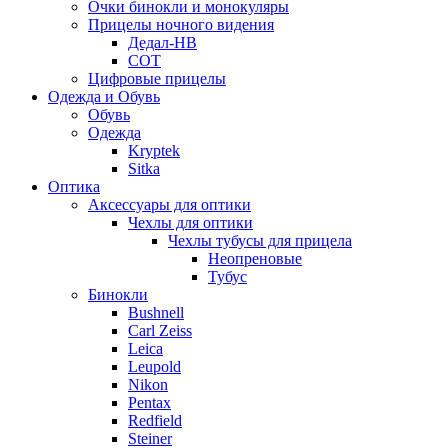
Очки бинокли и монокуляры
Прицелы ночного видения
Дедал-НВ
СОТ
Цифровые прицелы
Одежда и Обувь
Обувь
Одежда
Kryptek
Sitka
Оптика
Аксессуары для оптики
Чехлы для оптики
Чехлы тубусы для прицела
Неопреновые
Тубус
Бинокли
Bushnell
Carl Zeiss
Leica
Leupold
Nikon
Pentax
Redfield
Steiner