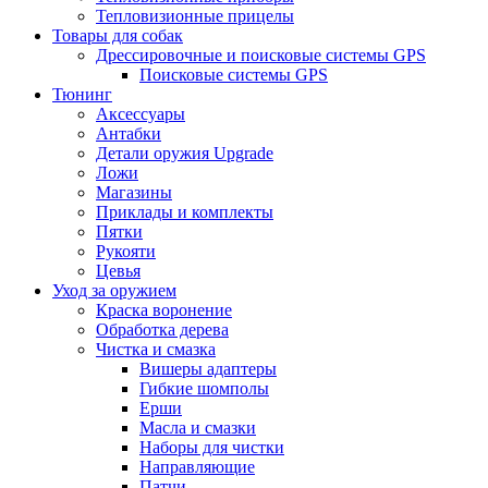
Тепловизионные прицелы
Товары для собак
Дрессировочные и поисковые системы GPS
Поисковые системы GPS
Тюнинг
Аксессуары
Антабки
Детали оружия Upgrade
Ложи
Магазины
Приклады и комплекты
Пятки
Рукояти
Цевья
Уход за оружием
Краска воронение
Обработка дерева
Чистка и смазка
Вишеры адаптеры
Гибкие шомполы
Ерши
Масла и смазки
Наборы для чистки
Направляющие
Патчи