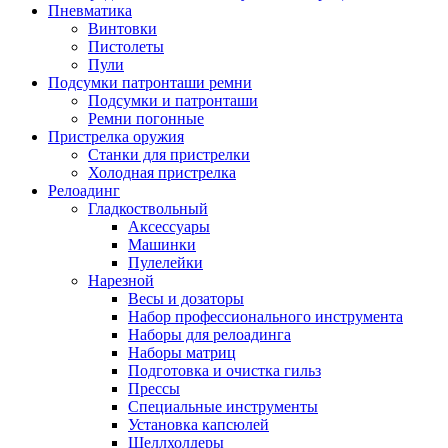
Пневматика
Винтовки
Пистолеты
Пули
Подсумки патронташи ремни
Подсумки и патронташи
Ремни погонные
Пристрелка оружия
Станки для пристрелки
Холодная пристрелка
Релоадинг
Гладкоствольный
Аксессуары
Машинки
Пулелейки
Нарезной
Весы и дозаторы
Набор профессионального инструмента
Наборы для релоадинга
Наборы матриц
Подготовка и очистка гильз
Прессы
Специальные инструменты
Установка капсюлей
Шеллхолдеры