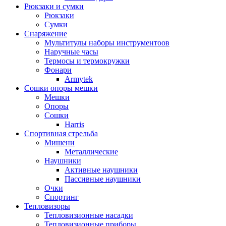
Рюкзаки и сумки
Рюкзаки
Сумки
Снаряжение
Мультитулы наборы инструментоов
Наручные часы
Термосы и термокружки
Фонари
Armytek
Сошки опоры мешки
Мешки
Опоры
Сошки
Harris
Спортивная стрельба
Мишени
Металлические
Наушники
Активные наушники
Пассивные наушники
Очки
Спортинг
Тепловизоры
Тепловизионные насадки
Тепловизионные приборы