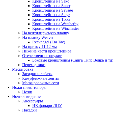
Кронштейны на Sako
Кронштейны на Sauer
Кронштейны на Savage
Кронштейны на Steyr
Кронштейны на Tikka
Кронштейны на Weatherby
Кронштейны на Winchester
На вентилируемую планку
На планку Weaver
Recknagel (Era Tac)
На призму 11-12 мм
Нижние части кронштейнов
Отечественное оружие
Боковые кронштейны (Сайга Тигр Вепрь и тд
Переходники
Маскировка
Засидки и лабазы
Камуфляжные ленты
Маскировочные сети
Ножи пилы топоры
Ножи
Ночное видение
Аксессуары
ИК-фонари ЛЦУ
Насадки