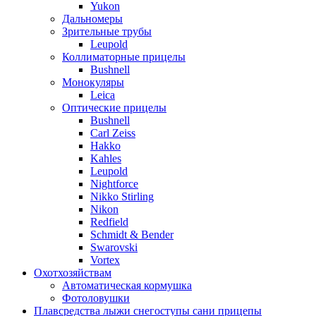
Yukon
Дальномеры
Зрительные трубы
Leupold
Коллиматорные прицелы
Bushnell
Монокуляры
Leica
Оптические прицелы
Bushnell
Carl Zeiss
Hakko
Kahles
Leupold
Nightforce
Nikko Stirling
Nikon
Redfield
Schmidt & Bender
Swarovski
Vortex
Охотхозяйствам
Автоматическая кормушка
Фотоловушки
Плавсредства лыжи снегоступы сани прицепы