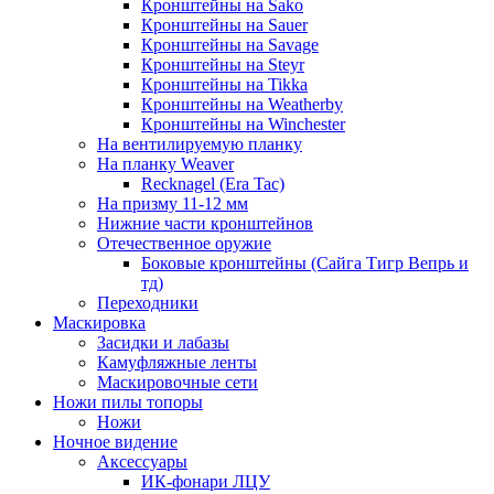
Кронштейны на Sako
Кронштейны на Sauer
Кронштейны на Savage
Кронштейны на Steyr
Кронштейны на Tikka
Кронштейны на Weatherby
Кронштейны на Winchester
На вентилируемую планку
На планку Weaver
Recknagel (Era Tac)
На призму 11-12 мм
Нижние части кронштейнов
Отечественное оружие
Боковые кронштейны (Сайга Тигр Вепрь и
тд)
Переходники
Маскировка
Засидки и лабазы
Камуфляжные ленты
Маскировочные сети
Ножи пилы топоры
Ножи
Ночное видение
Аксессуары
ИК-фонари ЛЦУ