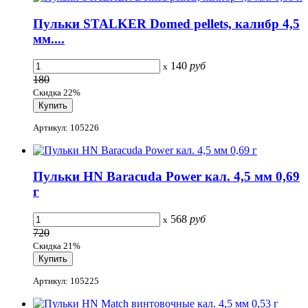
Пульки STALKER Domed pellets, калибр 4,5
мм....
140
руб
x
180
Скидка 22%
Артикул: 105226
Пульки HN Baracuda Power кал. 4,5 мм 0,69
г
568
руб
x
720
Скидка 21%
Артикул: 105225