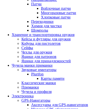
Патчи
Войлочные патчи
Многоразовые патчи
Хлопковые патчи
Переходники
Химия для чистки
Шомполы
Хранение и транспортировка оружия
Кейсы и футляры для оружия
Кобуры для пистолетов
Сейфы
Чехлы для оружия
Ящики для патронов
Ящики для принадлежностей
Чучела манки приманки
Звуковые имитаторы
Plurifon
Карты памяти
Классические манки
Приманки
Чучела и профиля
Электроника
GPS-Навигаторы
Аксессуары для GPS-навигаторов