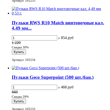
Артикул: 105235
Пульки RWS R10 Match винтовочные кал.
4,49 мм...
854
руб
x
1 220
Скидка 30%
Артикул: 105234
Пульки Geco Superpoint (500 шт./бан.)
468
руб
x
660
Скидка 29%
Артикул: 105233