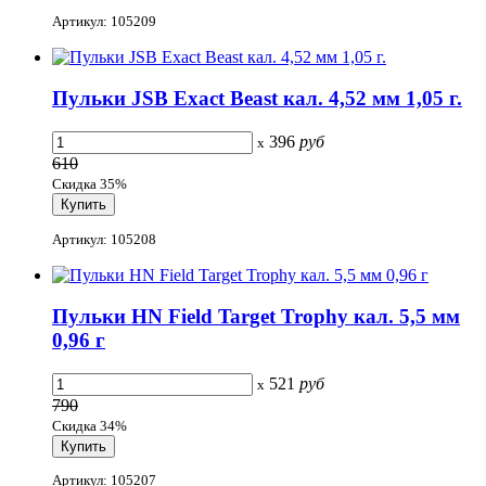
Артикул: 105209
Пульки JSB Exact Beast кал. 4,52 мм 1,05 г.
396
руб
x
610
Скидка 35%
Артикул: 105208
Пульки HN Field Target Trophy кал. 5,5 мм
0,96 г
521
руб
x
790
Скидка 34%
Артикул: 105207