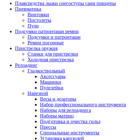
Плавсредства лыжи снегоступы сани прицепы
Пневматика
Винтовки
Пистолеты
Пули
Подсумки патронташи ремни
Подсумки и патронташи
Ремни погонные
Пристрелка оружия
Станки для пристрелки
Холодная пристрелка
Релоадинг
Гладкоствольный
Аксессуары
Машинки
Пулелейки
Нарезной
Весы и дозаторы
Набор профессионального инструмента
Наборы для релоадинга
Наборы матриц
Подготовка и очистка гильз
Прессы
Специальные инструменты
Установка капсюлей