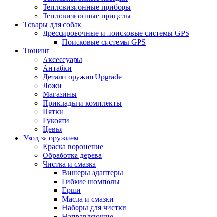
Тепловизионные приборы
Тепловизионные прицелы
Товары для собак
Дрессировочные и поисковые системы GPS
Поисковые системы GPS
Тюнинг
Аксессуары
Антабки
Детали оружия Upgrade
Ложи
Магазины
Приклады и комплекты
Пятки
Рукояти
Цевья
Уход за оружием
Краска воронение
Обработка дерева
Чистка и смазка
Вишеры адаптеры
Гибкие шомполы
Ерши
Масла и смазки
Наборы для чистки
Направляющие