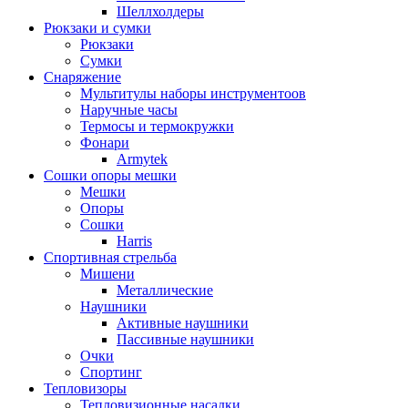
Шеллхолдеры
Рюкзаки и сумки
Рюкзаки
Сумки
Снаряжение
Мультитулы наборы инструментоов
Наручные часы
Термосы и термокружки
Фонари
Armytek
Сошки опоры мешки
Мешки
Опоры
Сошки
Harris
Спортивная стрельба
Мишени
Металлические
Наушники
Активные наушники
Пассивные наушники
Очки
Спортинг
Тепловизоры
Тепловизионные насадки