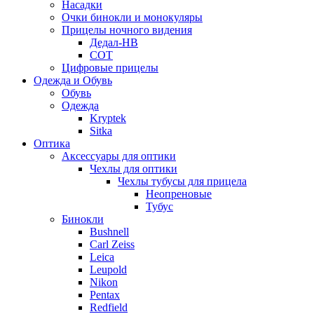
Насадки
Очки бинокли и монокуляры
Прицелы ночного видения
Дедал-НВ
СОТ
Цифровые прицелы
Одежда и Обувь
Обувь
Одежда
Kryptek
Sitka
Оптика
Аксессуары для оптики
Чехлы для оптики
Чехлы тубусы для прицела
Неопреновые
Тубус
Бинокли
Bushnell
Carl Zeiss
Leica
Leupold
Nikon
Pentax
Redfield