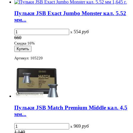
Пульки JSB Exact Jumbo Monster кал. 5.52
мм...
554
руб
x
660
Скидка 16%
Артикул: 105220
Пульки JSB Match Premium Middle кал. 4,5
мм...
969
руб
x
1 140