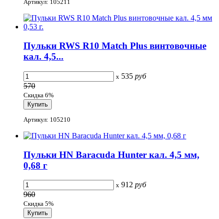
Артикул: 105211
Пульки RWS R10 Match Plus винтовочные
кал. 4,5...
535
руб
x
570
Скидка 6%
Артикул: 105210
Пульки HN Baracuda Hunter кал. 4,5 мм,
0,68 г
912
руб
x
960
Скидка 5%