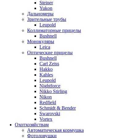
Steiner
Yukon
Дальномеры
Зрительные трубы
Leupold
Коллиматорные прицелы
Bushnell
Монокуляры
Leica
Оптические прицелы
Bushnell
Carl Zeiss
Hakko
Kahles
Leupold
Nightforce
Nikko Stirling
Nikon
Redfield
Schmidt & Bender
Swarovski
Vortex
Охотхозяйствам
Автоматическая кормушка
Фотоловушки