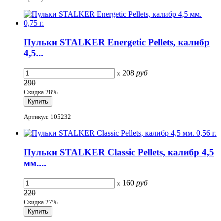
Пульки STALKER Energetic Pellets, калибр
4,5...
208
руб
x
290
Скидка 28%
Артикул: 105232
Пульки STALKER Classic Pellets, калибр 4,5
мм....
160
руб
x
220
Скидка 27%