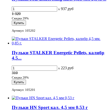
937
руб
x
1 320
Скидка 29%
Артикул: 105202
Пульки STALKER Energetic Pellets, калибр
4,5...
223
руб
x
310
Скидка 28%
Артикул: 105201
Пульки HN Sport кал. 4,5 мм 0,53 г