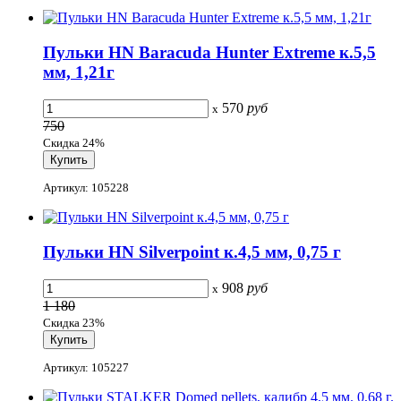
Пульки HN Baracuda Hunter Extreme к.5,5
мм, 1,21г
570
руб
x
750
Скидка 24%
Артикул: 105228
Пульки HN Silverpoint к.4,5 мм, 0,75 г
908
руб
x
1 180
Скидка 23%
Артикул: 105227