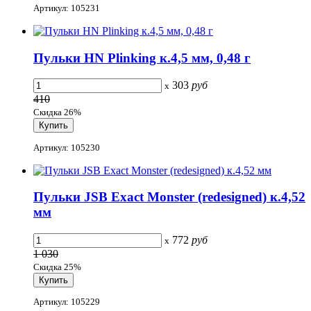
Артикул: 105231
Пульки HN Plinking к.4,5 мм, 0,48 г
303
руб
x
410
Скидка 26%
Артикул: 105230
Пульки JSB Exact Monster (redesigned) к.4,52
мм
772
руб
x
1 030
Скидка 25%
Артикул: 105229