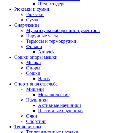
Шеллхолдеры
Рюкзаки и сумки
Рюкзаки
Сумки
Снаряжение
Мультитулы наборы инструментоов
Наручные часы
Термосы и термокружки
Фонари
Armytek
Сошки опоры мешки
Мешки
Опоры
Сошки
Harris
Спортивная стрельба
Мишени
Металлические
Наушники
Активные наушники
Пассивные наушники
Очки
Спортинг
Тепловизоры
Тепловизионные насадки