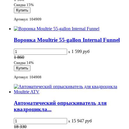
Скидка 15%
Артикул: 104909
Воронка Moultrie 55-gallon Internal Funnel
1 599
руб
x
1 860
Скидка 14%
Артикул: 104908
Автоматический опрыскиватель для
квадроцикла...
15 947
руб
x
18 330