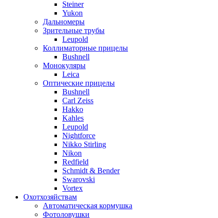
Steiner
Yukon
Дальномеры
Зрительные трубы
Leupold
Коллиматорные прицелы
Bushnell
Монокуляры
Leica
Оптические прицелы
Bushnell
Carl Zeiss
Hakko
Kahles
Leupold
Nightforce
Nikko Stirling
Nikon
Redfield
Schmidt & Bender
Swarovski
Vortex
Охотхозяйствам
Автоматическая кормушка
Фотоловушки