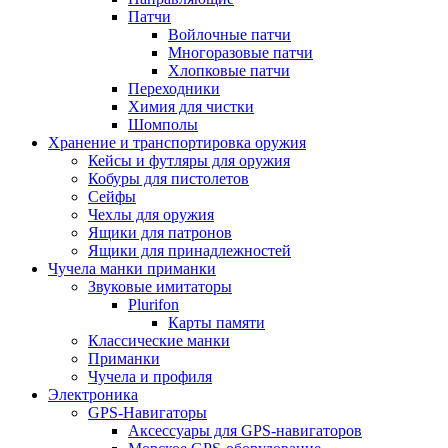
Патчи
Войлочные патчи
Многоразовые патчи
Хлопковые патчи
Переходники
Химия для чистки
Шомполы
Хранение и транспортировка оружия
Кейсы и футляры для оружия
Кобуры для пистолетов
Сейфы
Чехлы для оружия
Ящики для патронов
Ящики для принадлежностей
Чучела манки приманки
Звуковые имитаторы
Plurifon
Карты памяти
Классические манки
Приманки
Чучела и профиля
Электроника
GPS-Навигаторы
Аксессуары для GPS-навигаторов