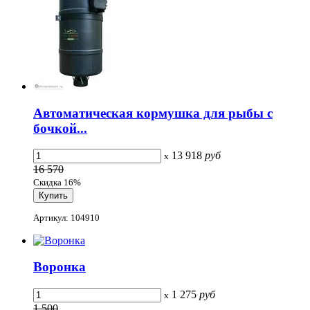
Автоматическая кормушка для рыбы с
бочкой...
13 918
руб
x
16 570
Скидка 16%
Артикул: 104910
Воронка
1 275
руб
x
1 500