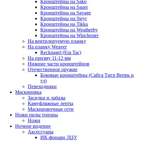
Кронштейны на Sako
Кронштейны на Sauer
Кронштейны на Savage
Кронштейны на Steyr
Кронштейны на Tikka
Кронштейны на Weatherby
Кронштейны на Winchester
На вентилируемую планку
На планку Weaver
Recknagel (Era Tac)
На призму 11-12 мм
Нижние части кронштейнов
Отечественное оружие
Боковые кронштейны (Сайга Тигр Вепрь и
тд)
Переходники
Маскировка
Засидки и лабазы
Камуфляжные ленты
Маскировочные сети
Ножи пилы топоры
Ножи
Ночное видение
Аксессуары
ИК-фонари ЛЦУ