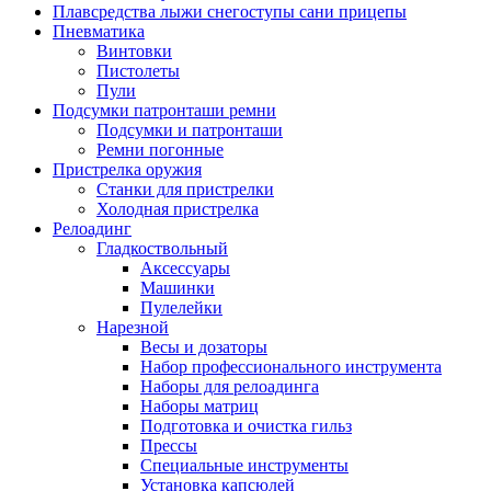
Плавсредства лыжи снегоступы сани прицепы
Пневматика
Винтовки
Пистолеты
Пули
Подсумки патронташи ремни
Подсумки и патронташи
Ремни погонные
Пристрелка оружия
Станки для пристрелки
Холодная пристрелка
Релоадинг
Гладкоствольный
Аксессуары
Машинки
Пулелейки
Нарезной
Весы и дозаторы
Набор профессионального инструмента
Наборы для релоадинга
Наборы матриц
Подготовка и очистка гильз
Прессы
Специальные инструменты
Установка капсюлей