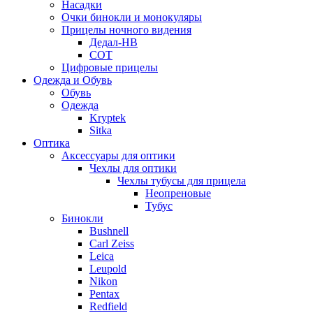
Насадки
Очки бинокли и монокуляры
Прицелы ночного видения
Дедал-НВ
СОТ
Цифровые прицелы
Одежда и Обувь
Обувь
Одежда
Kryptek
Sitka
Оптика
Аксессуары для оптики
Чехлы для оптики
Чехлы тубусы для прицела
Неопреновые
Тубус
Бинокли
Bushnell
Carl Zeiss
Leica
Leupold
Nikon
Pentax
Redfield