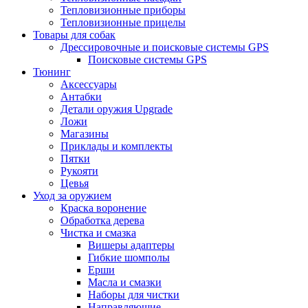
Тепловизионные приборы
Тепловизионные прицелы
Товары для собак
Дрессировочные и поисковые системы GPS
Поисковые системы GPS
Тюнинг
Аксессуары
Антабки
Детали оружия Upgrade
Ложи
Магазины
Приклады и комплекты
Пятки
Рукояти
Цевья
Уход за оружием
Краска воронение
Обработка дерева
Чистка и смазка
Вишеры адаптеры
Гибкие шомполы
Ерши
Масла и смазки
Наборы для чистки
Направляющие