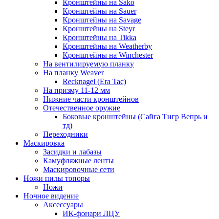
Кронштейны на Sako
Кронштейны на Sauer
Кронштейны на Savage
Кронштейны на Steyr
Кронштейны на Tikka
Кронштейны на Weatherby
Кронштейны на Winchester
На вентилируемую планку
На планку Weaver
Recknagel (Era Tac)
На призму 11-12 мм
Нижние части кронштейнов
Отечественное оружие
Боковые кронштейны (Сайга Тигр Вепрь и
тд)
Переходники
Маскировка
Засидки и лабазы
Камуфляжные ленты
Маскировочные сети
Ножи пилы топоры
Ножи
Ночное видение
Аксессуары
ИК-фонари ЛЦУ