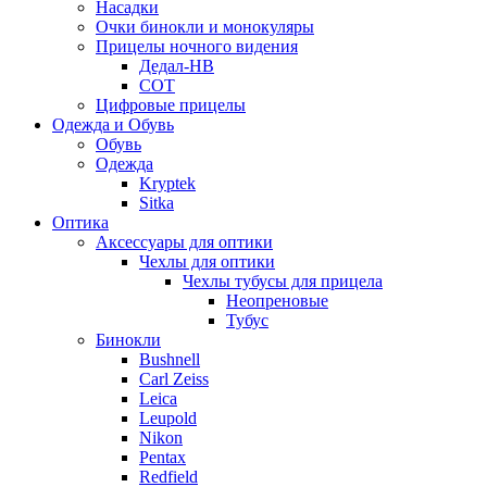
Насадки
Очки бинокли и монокуляры
Прицелы ночного видения
Дедал-НВ
СОТ
Цифровые прицелы
Одежда и Обувь
Обувь
Одежда
Kryptek
Sitka
Оптика
Аксессуары для оптики
Чехлы для оптики
Чехлы тубусы для прицела
Неопреновые
Тубус
Бинокли
Bushnell
Carl Zeiss
Leica
Leupold
Nikon
Pentax
Redfield