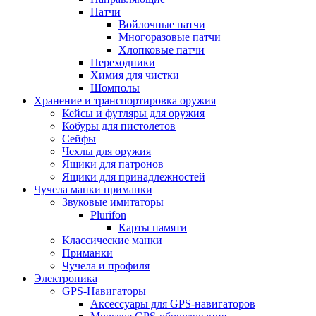
Патчи
Войлочные патчи
Многоразовые патчи
Хлопковые патчи
Переходники
Химия для чистки
Шомполы
Хранение и транспортировка оружия
Кейсы и футляры для оружия
Кобуры для пистолетов
Сейфы
Чехлы для оружия
Ящики для патронов
Ящики для принадлежностей
Чучела манки приманки
Звуковые имитаторы
Plurifon
Карты памяти
Классические манки
Приманки
Чучела и профиля
Электроника
GPS-Навигаторы
Аксессуары для GPS-навигаторов