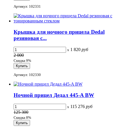
Артикул: 102331
Крышка для ночного прицела Dedal
резиновая с...
1 820
руб
x
2 000
Скидка 9%
Артикул: 102330
Ночной прицел Дедал 445-A BW
115 276
руб
x
125 300
Скидка 8%