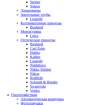
Steiner
Yukon
Дальномеры
Зрительные трубы
Leupold
Коллиматорные прицелы
Bushnell
Монокуляры
Leica
Оптические прицелы
Bushnell
Carl Zeiss
Hakko
Kahles
Leupold
Nightforce
Nikko Stirling
Nikon
Redfield
Schmidt & Bender
Swarovski
Vortex
Охотхозяйствам
Автоматическая кормушка
Фотоловушки