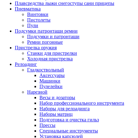
Плавсредства лыжи снегоступы сани прицепы
Пневматика
Винтовки
Пистолеты
Пули
Подсумки патронташи ремни
Подсумки и патронташи
Ремни погонные
Пристрелка оружия
Станки для пристрелки
Холодная пристрелка
Релоадинг
Гладкоствольный
Аксессуары
Машинки
Пулелейки
Нарезной
Весы и дозаторы
Набор профессионального инструмента
Наборы для релоадинга
Наборы матриц
Подготовка и очистка гильз
Прессы
Специальные инструменты
Установка капсюлей