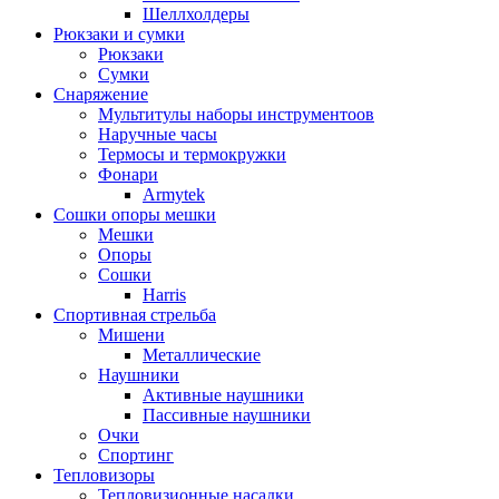
Шеллхолдеры
Рюкзаки и сумки
Рюкзаки
Сумки
Снаряжение
Мультитулы наборы инструментоов
Наручные часы
Термосы и термокружки
Фонари
Armytek
Сошки опоры мешки
Мешки
Опоры
Сошки
Harris
Спортивная стрельба
Мишени
Металлические
Наушники
Активные наушники
Пассивные наушники
Очки
Спортинг
Тепловизоры
Тепловизионные насадки