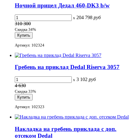
Ночной прицел Дедал 460-DK3 b/w
204 798
руб
x
310 300
Скидка 34%
Артикул: 102324
Гребень на приклад Dedal Riserva 3057
3 102
руб
x
4 630
Скидка 33%
Артикул: 102323
Накладка на гребень приклада с доп.
отсеком Dedal