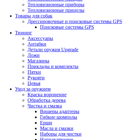
Тепловизионные приборы
Тепловизионные прицелы
Товары для собак
Дрессировочные и поисковые системы GPS
Поисковые системы GPS
Тюнинг
Аксессуары
Антабки
Детали оружия Upgrade
Ложи
Магазины
Приклады и комплекты
Пятки
Рукояти
Цевья
Уход за оружием
Краска воронение
Обработка дерева
Чистка и смазка
Вишеры адаптеры
Гибкие шомполы
Ерши
Масла и смазки
Наборы для чистки
Направляющие