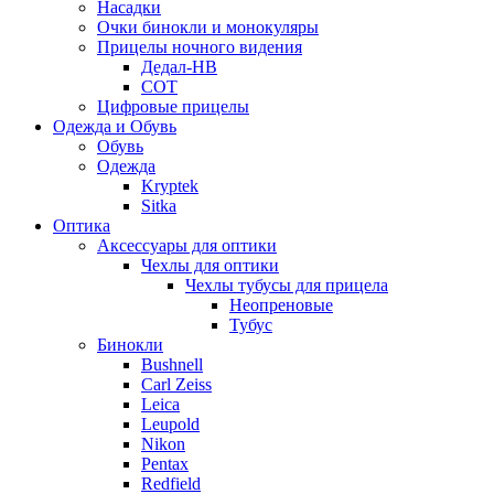
Насадки
Очки бинокли и монокуляры
Прицелы ночного видения
Дедал-НВ
СОТ
Цифровые прицелы
Одежда и Обувь
Обувь
Одежда
Kryptek
Sitka
Оптика
Аксессуары для оптики
Чехлы для оптики
Чехлы тубусы для прицела
Неопреновые
Тубус
Бинокли
Bushnell
Carl Zeiss
Leica
Leupold
Nikon
Pentax
Redfield