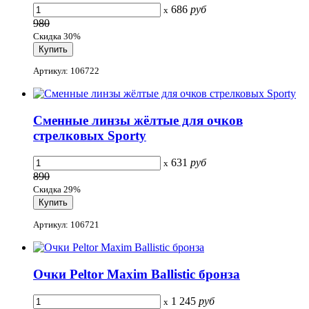
686
руб
x
980
Скидка 30%
Артикул: 106722
Сменные линзы жёлтые для очков
стрелковых Sporty
631
руб
x
890
Скидка 29%
Артикул: 106721
Очки Peltor Maxim Ballistic бронза
1 245
руб
x