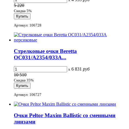
5 220
Скидка 5%
Артикул: 106728
Стрелковые очки Beretta
OC031/A2354/033A...
6 831
руб
x
10 510
Скидка 35%
Артикул: 106727
Очки Peltor Maxim Ballistic со сменными
линзами