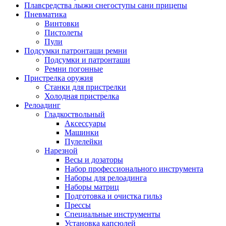
Плавсредства лыжи снегоступы сани прицепы
Пневматика
Винтовки
Пистолеты
Пули
Подсумки патронташи ремни
Подсумки и патронташи
Ремни погонные
Пристрелка оружия
Станки для пристрелки
Холодная пристрелка
Релоадинг
Гладкоствольный
Аксессуары
Машинки
Пулелейки
Нарезной
Весы и дозаторы
Набор профессионального инструмента
Наборы для релоадинга
Наборы матриц
Подготовка и очистка гильз
Прессы
Специальные инструменты
Установка капсюлей