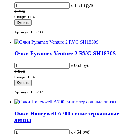
1 513
руб
x
1 700
Скидка 11%
Артикул: 106703
Очки Pyramex Venture 2 RVG SH1830S
963
руб
x
1 070
Скидка 10%
Артикул: 106702
Очки Honeywell А700 синие зеркальные
линзы
464
руб
x