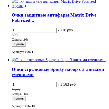
Очки защитные антифары Matrix Drive
Polarized...
720
руб
x
890
Скидка 19%
Артикул: 106711
Очки стрелковые Sporty набор с 3 линзами
сменными
3 583
руб
x
4 370
Скидка 18%
Артикул: 106710