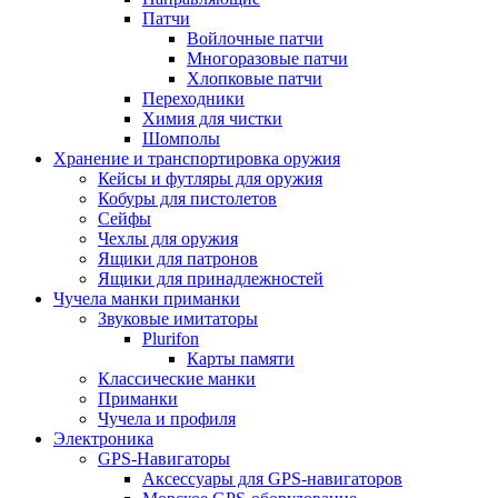
Патчи
Войлочные патчи
Многоразовые патчи
Хлопковые патчи
Переходники
Химия для чистки
Шомполы
Хранение и транспортировка оружия
Кейсы и футляры для оружия
Кобуры для пистолетов
Сейфы
Чехлы для оружия
Ящики для патронов
Ящики для принадлежностей
Чучела манки приманки
Звуковые имитаторы
Plurifon
Карты памяти
Классические манки
Приманки
Чучела и профиля
Электроника
GPS-Навигаторы
Аксессуары для GPS-навигаторов