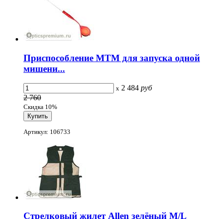
Приспособление MTM для запуска одной
мишени...
2 484
руб
x
2 760
Скидка 10%
Артикул: 106733
Стрелковый жилет Allen зелёный M/L