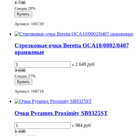
1 730
Скидка 28%
Артикул: 106720
Стрелковые очки Beretta OCA10/0002/0407
оранжевые
2 649
руб
x
3 630
Скидка 27%
Артикул: 106719
Очки Pyramex Proximity SB9325ST
984
руб
x
1 330