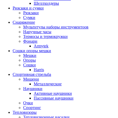
Шеллхолдеры
Рюкзаки и сумки
Рюкзаки
Сумки
Снаряжение
Мультитулы наборы инструментоов
Наручные часы
Термосы и термокружки
Фонари
Armytek
Сошки опоры мешки
Мешки
Опоры
Сошки
Harris
Спортивная стрельба
Мишени
Металлические
Наушники
Активные наушники
Пассивные наушники
Очки
Спортинг
Тепловизоры
Тепловизионные насадки