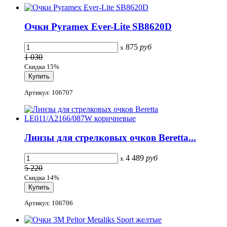
Очки Pyramex Ever-Lite SB8620D
875
руб
x
1 030
Скидка 15%
Артикул: 106707
Линзы для стрелковых очков Beretta...
4 489
руб
x
5 220
Скидка 14%
Артикул: 106706