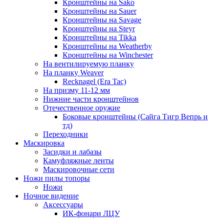
Кронштейны на Sako
Кронштейны на Sauer
Кронштейны на Savage
Кронштейны на Steyr
Кронштейны на Tikka
Кронштейны на Weatherby
Кронштейны на Winchester
На вентилируемую планку
На планку Weaver
Recknagel (Era Tac)
На призму 11-12 мм
Нижние части кронштейнов
Отечественное оружие
Боковые кронштейны (Сайга Тигр Вепрь и
тд)
Переходники
Маскировка
Засидки и лабазы
Камуфляжные ленты
Маскировочные сети
Ножи пилы топоры
Ножи
Ночное видение
Аксессуары
ИК-фонари ЛЦУ