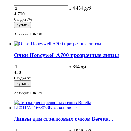
4 454
руб
x
4 790
Скидка 7%
Артикул: 106730
Очки Honeywell А700 прозрачные линзы
394
руб
x
420
Скидка 6%
Артикул: 106729
Линзы для стрелковых очков Beretta...
4 959
руб
x