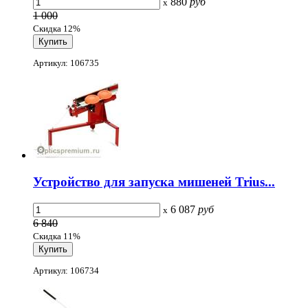
880
руб
x
1 000
Скидка 12%
Артикул: 106735
Устройство для запуска мишеней Trius...
6 087
руб
x
6 840
Скидка 11%
Артикул: 106734