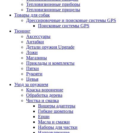
Тепловизионные приборы
Тепловизионные прицелы
Товары для собак
Дрессировочные и поисковые системы GPS
Поисковые системы GPS
Тюнинг
Аксессуары
Антабки
Детали оружия Upgrade
Ложи
Магазины
Приклады и комплекты
Пятки
Рукояти
Цевья
Уход за оружием
Краска воронение
Обработка дерева
Чистка и смазка
Вишеры адаптеры
Гибкие шомполы
Ерши
Масла и смазки
Наборы для чистки
Направляющие