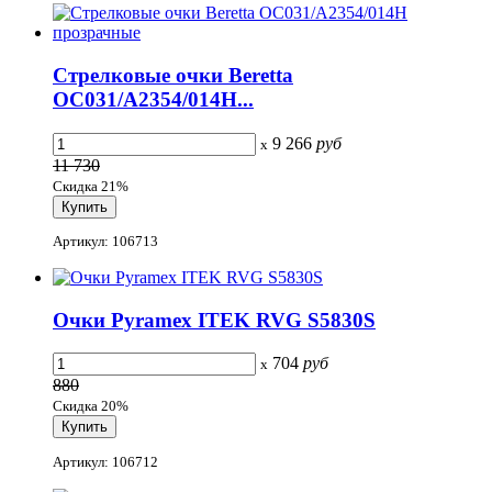
Стрелковые очки Beretta
OC031/A2354/014H...
9 266
руб
x
11 730
Скидка 21%
Артикул: 106713
Очки Pyramex ITEK RVG S5830S
704
руб
x
880
Скидка 20%
Артикул: 106712