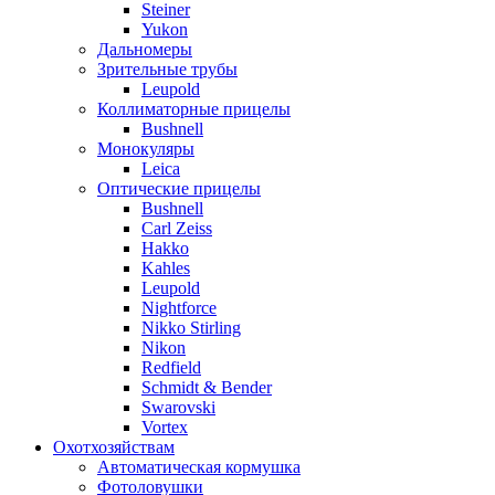
Steiner
Yukon
Дальномеры
Зрительные трубы
Leupold
Коллиматорные прицелы
Bushnell
Монокуляры
Leica
Оптические прицелы
Bushnell
Carl Zeiss
Hakko
Kahles
Leupold
Nightforce
Nikko Stirling
Nikon
Redfield
Schmidt & Bender
Swarovski
Vortex
Охотхозяйствам
Автоматическая кормушка
Фотоловушки