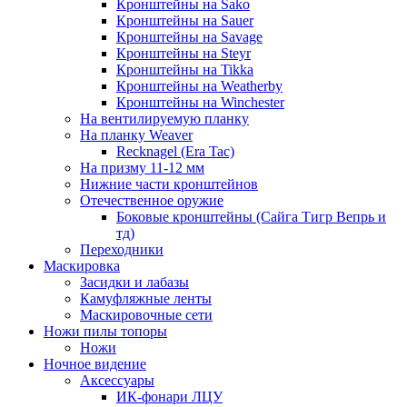
Кронштейны на Sako
Кронштейны на Sauer
Кронштейны на Savage
Кронштейны на Steyr
Кронштейны на Tikka
Кронштейны на Weatherby
Кронштейны на Winchester
На вентилируемую планку
На планку Weaver
Recknagel (Era Tac)
На призму 11-12 мм
Нижние части кронштейнов
Отечественное оружие
Боковые кронштейны (Сайга Тигр Вепрь и
тд)
Переходники
Маскировка
Засидки и лабазы
Камуфляжные ленты
Маскировочные сети
Ножи пилы топоры
Ножи
Ночное видение
Аксессуары
ИК-фонари ЛЦУ