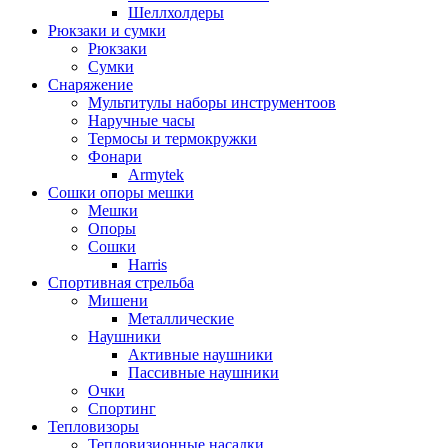
Шеллхолдеры
Рюкзаки и сумки
Рюкзаки
Сумки
Снаряжение
Мультитулы наборы инструментоов
Наручные часы
Термосы и термокружки
Фонари
Armytek
Сошки опоры мешки
Мешки
Опоры
Сошки
Harris
Спортивная стрельба
Мишени
Металлические
Наушники
Активные наушники
Пассивные наушники
Очки
Спортинг
Тепловизоры
Тепловизионные насадки