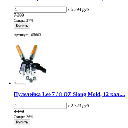
5 394
руб
x
7 390
Скидка 27%
Артикул: 105603
Пулелейка Lee 7 / 8 OZ Slong Mold, 12 кал....
2 323
руб
x
3 140
Скидка 26%