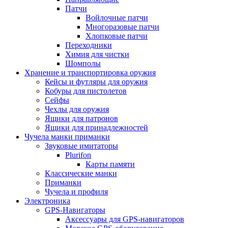
Патчи
Войлочные патчи
Многоразовые патчи
Хлопковые патчи
Переходники
Химия для чистки
Шомполы
Хранение и транспортировка оружия
Кейсы и футляры для оружия
Кобуры для пистолетов
Сейфы
Чехлы для оружия
Ящики для патронов
Ящики для принадлежностей
Чучела манки приманки
Звуковые имитаторы
Plurifon
Карты памяти
Классические манки
Приманки
Чучела и профиля
Электроника
GPS-Навигаторы
Аксессуары для GPS-навигаторов