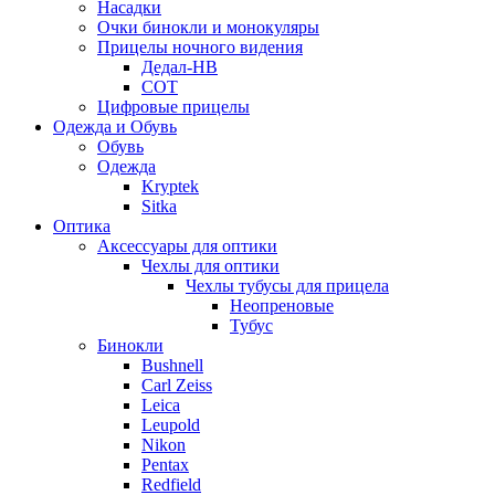
Насадки
Очки бинокли и монокуляры
Прицелы ночного видения
Дедал-НВ
СОТ
Цифровые прицелы
Одежда и Обувь
Обувь
Одежда
Kryptek
Sitka
Оптика
Аксессуары для оптики
Чехлы для оптики
Чехлы тубусы для прицела
Неопреновые
Тубус
Бинокли
Bushnell
Carl Zeiss
Leica
Leupold
Nikon
Pentax
Redfield