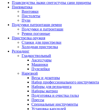
Плавсредства лыжи снегоступы сани прицепы
Пневматика
Винтовки
Пистолеты
Пули
Подсумки патронташи ремни
Подсумки и патронташи
Ремни погонные
Пристрелка оружия
Станки для пристрелки
Холодная пристрелка
Релоадинг
Гладкоствольный
Аксессуары
Машинки
Пулелейки
Нарезной
Весы и дозаторы
Набор профессионального инструмента
Наборы для релоадинга
Наборы матриц
Подготовка и очистка гильз
Прессы
Специальные инструменты
Установка капсюлей