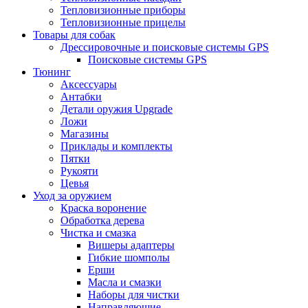
Тепловизионные приборы
Тепловизионные прицелы
Товары для собак
Дрессировочные и поисковые системы GPS
Поисковые системы GPS
Тюнинг
Аксессуары
Антабки
Детали оружия Upgrade
Ложи
Магазины
Приклады и комплекты
Пятки
Рукояти
Цевья
Уход за оружием
Краска воронение
Обработка дерева
Чистка и смазка
Вишеры адаптеры
Гибкие шомполы
Ерши
Масла и смазки
Наборы для чистки
Направляющие