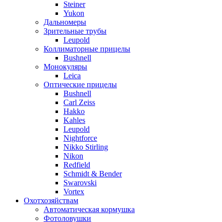
Steiner
Yukon
Дальномеры
Зрительные трубы
Leupold
Коллиматорные прицелы
Bushnell
Монокуляры
Leica
Оптические прицелы
Bushnell
Carl Zeiss
Hakko
Kahles
Leupold
Nightforce
Nikko Stirling
Nikon
Redfield
Schmidt & Bender
Swarovski
Vortex
Охотхозяйствам
Автоматическая кормушка
Фотоловушки