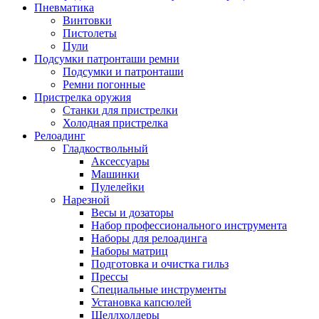
Пневматика
Винтовки
Пистолеты
Пули
Подсумки патронташи ремни
Подсумки и патронташи
Ремни погонные
Пристрелка оружия
Станки для пристрелки
Холодная пристрелка
Релоадинг
Гладкоствольный
Аксессуары
Машинки
Пулелейки
Нарезной
Весы и дозаторы
Набор профессионального инструмента
Наборы для релоадинга
Наборы матриц
Подготовка и очистка гильз
Прессы
Специальные инструменты
Установка капсюлей
Шеллхолдеры