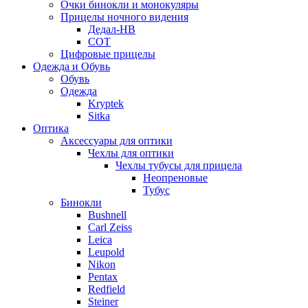
Очки бинокли и монокуляры
Прицелы ночного видения
Дедал-НВ
СОТ
Цифровые прицелы
Одежда и Обувь
Обувь
Одежда
Kryptek
Sitka
Оптика
Аксессуары для оптики
Чехлы для оптики
Чехлы тубусы для прицела
Неопреновые
Тубус
Бинокли
Bushnell
Carl Zeiss
Leica
Leupold
Nikon
Pentax
Redfield
Steiner