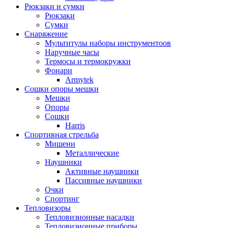
Рюкзаки и сумки
Рюкзаки
Сумки
Снаряжение
Мультитулы наборы инструментоов
Наручные часы
Термосы и термокружки
Фонари
Armytek
Сошки опоры мешки
Мешки
Опоры
Сошки
Harris
Спортивная стрельба
Мишени
Металлические
Наушники
Активные наушники
Пассивные наушники
Очки
Спортинг
Тепловизоры
Тепловизионные насадки
Тепловизионные приборы