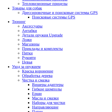
Тепловизионные прицелы
Товары для собак
Дрессировочные и поисковые системы GPS
Поисковые системы GPS
Тюнинг
Аксессуары
Антабки
Детали оружия Upgrade
Ложи
Магазины
Приклады и комплекты
Пятки
Рукояти
Цевья
Уход за оружием
Краска воронение
Обработка дерева
Чистка и смазка
Вишеры адаптеры
Гибкие шомполы
Ерши
Масла и смазки
Наборы для чистки
Направляющие
Патчи