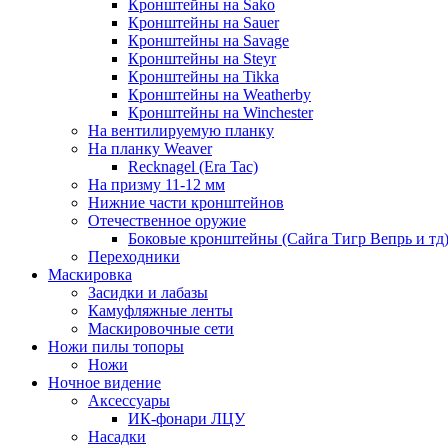
Кронштейны на Sako
Кронштейны на Sauer
Кронштейны на Savage
Кронштейны на Steyr
Кронштейны на Tikka
Кронштейны на Weatherby
Кронштейны на Winchester
На вентилируемую планку
На планку Weaver
Recknagel (Era Tac)
На призму 11-12 мм
Нижние части кронштейнов
Отечественное оружие
Боковые кронштейны (Сайга Тигр Вепрь и тд
Переходники
Маскировка
Засидки и лабазы
Камуфляжные ленты
Маскировочные сети
Ножи пилы топоры
Ножи
Ночное видение
Аксессуары
ИК-фонари ЛЦУ
Насадки