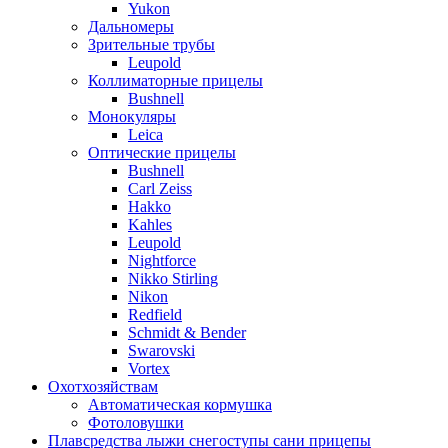
Yukon
Дальномеры
Зрительные трубы
Leupold
Коллиматорные прицелы
Bushnell
Монокуляры
Leica
Оптические прицелы
Bushnell
Carl Zeiss
Hakko
Kahles
Leupold
Nightforce
Nikko Stirling
Nikon
Redfield
Schmidt & Bender
Swarovski
Vortex
Охотхозяйствам
Автоматическая кормушка
Фотоловушки
Плавсредства лыжи снегоступы сани прицепы