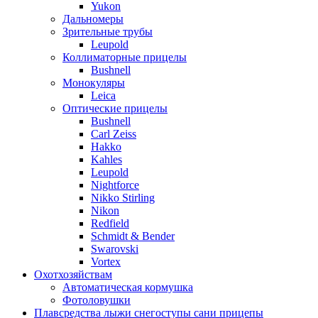
Yukon
Дальномеры
Зрительные трубы
Leupold
Коллиматорные прицелы
Bushnell
Монокуляры
Leica
Оптические прицелы
Bushnell
Carl Zeiss
Hakko
Kahles
Leupold
Nightforce
Nikko Stirling
Nikon
Redfield
Schmidt & Bender
Swarovski
Vortex
Охотхозяйствам
Автоматическая кормушка
Фотоловушки
Плавсредства лыжи снегоступы сани прицепы