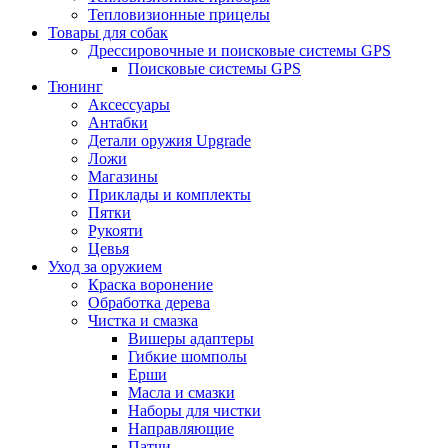
Тепловизионные прицелы
Товары для собак
Дрессировочные и поисковые системы GPS
Поисковые системы GPS
Тюнинг
Аксессуары
Антабки
Детали оружия Upgrade
Ложи
Магазины
Приклады и комплекты
Пятки
Рукояти
Цевья
Уход за оружием
Краска воронение
Обработка дерева
Чистка и смазка
Вишеры адаптеры
Гибкие шомполы
Ерши
Масла и смазки
Наборы для чистки
Направляющие
Патчи