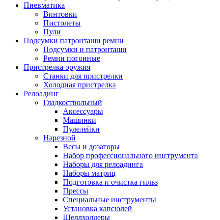
Пневматика
Винтовки
Пистолеты
Пули
Подсумки патронташи ремни
Подсумки и патронташи
Ремни погонные
Пристрелка оружия
Станки для пристрелки
Холодная пристрелка
Релоадинг
Гладкоствольный
Аксессуары
Машинки
Пулелейки
Нарезной
Весы и дозаторы
Набор профессионального инструмента
Наборы для релоадинга
Наборы матриц
Подготовка и очистка гильз
Прессы
Специальные инструменты
Установка капсюлей
Шеллхолдеры