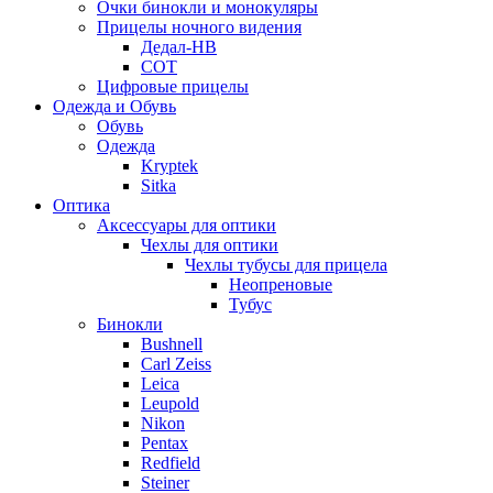
Очки бинокли и монокуляры
Прицелы ночного видения
Дедал-НВ
СОТ
Цифровые прицелы
Одежда и Обувь
Обувь
Одежда
Kryptek
Sitka
Оптика
Аксессуары для оптики
Чехлы для оптики
Чехлы тубусы для прицела
Неопреновые
Тубус
Бинокли
Bushnell
Carl Zeiss
Leica
Leupold
Nikon
Pentax
Redfield
Steiner