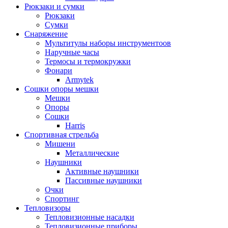
Рюкзаки и сумки
Рюкзаки
Сумки
Снаряжение
Мультитулы наборы инструментоов
Наручные часы
Термосы и термокружки
Фонари
Armytek
Сошки опоры мешки
Мешки
Опоры
Сошки
Harris
Спортивная стрельба
Мишени
Металлические
Наушники
Активные наушники
Пассивные наушники
Очки
Спортинг
Тепловизоры
Тепловизионные насадки
Тепловизионные приборы