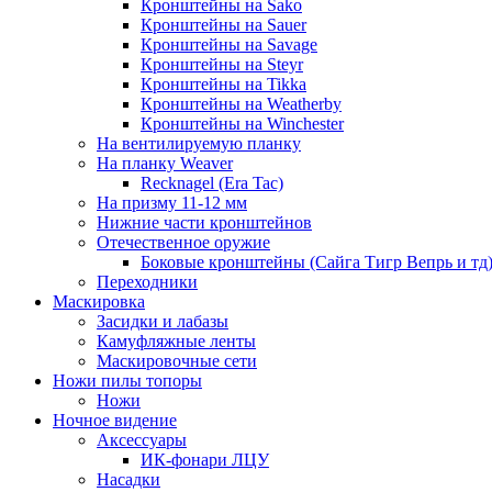
Кронштейны на Sako
Кронштейны на Sauer
Кронштейны на Savage
Кронштейны на Steyr
Кронштейны на Tikka
Кронштейны на Weatherby
Кронштейны на Winchester
На вентилируемую планку
На планку Weaver
Recknagel (Era Tac)
На призму 11-12 мм
Нижние части кронштейнов
Отечественное оружие
Боковые кронштейны (Сайга Тигр Вепрь и тд
Переходники
Маскировка
Засидки и лабазы
Камуфляжные ленты
Маскировочные сети
Ножи пилы топоры
Ножи
Ночное видение
Аксессуары
ИК-фонари ЛЦУ
Насадки