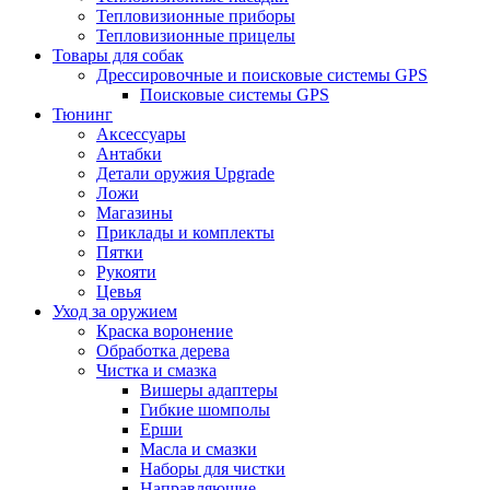
Тепловизионные приборы
Тепловизионные прицелы
Товары для собак
Дрессировочные и поисковые системы GPS
Поисковые системы GPS
Тюнинг
Аксессуары
Антабки
Детали оружия Upgrade
Ложи
Магазины
Приклады и комплекты
Пятки
Рукояти
Цевья
Уход за оружием
Краска воронение
Обработка дерева
Чистка и смазка
Вишеры адаптеры
Гибкие шомполы
Ерши
Масла и смазки
Наборы для чистки
Направляющие