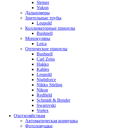
Steiner
Yukon
Дальномеры
Зрительные трубы
Leupold
Коллиматорные прицелы
Bushnell
Монокуляры
Leica
Оптические прицелы
Bushnell
Carl Zeiss
Hakko
Kahles
Leupold
Nightforce
Nikko Stirling
Nikon
Redfield
Schmidt & Bender
Swarovski
Vortex
Охотхозяйствам
Автоматическая кормушка
Фотоловушки