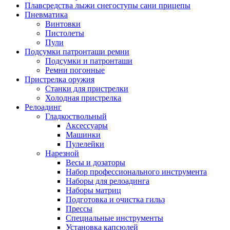
Плавсредства лыжи снегоступы сани прицепы
Пневматика
Винтовки
Пистолеты
Пули
Подсумки патронташи ремни
Подсумки и патронташи
Ремни погонные
Пристрелка оружия
Станки для пристрелки
Холодная пристрелка
Релоадинг
Гладкоствольный
Аксессуары
Машинки
Пулелейки
Нарезной
Весы и дозаторы
Набор профессионального инструмента
Наборы для релоадинга
Наборы матриц
Подготовка и очистка гильз
Прессы
Специальные инструменты
Установка капсюлей