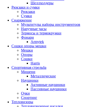
Шеллхолдеры
Рюкзаки и сумки
Рюкзаки
Сумки
Снаряжение
Мультитулы наборы инструментоов
Наручные часы
Термосы и термокружки
Фонари
Armytek
Сошки опоры мешки
Мешки
Опоры
Сошки
Harris
Спортивная стрельба
Мишени
Металлические
Наушники
Активные наушники
Пассивные наушники
Очки
Спортинг
Тепловизоры
Тепловизионные насадки