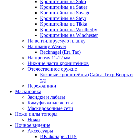
Кронштейны на Sako
Кронштейны на Sauer
Кронштейны на Savage
Кронштейны на Steyr
Кронштейны на Tikka
Кронштейны на Weatherby
Кронштейны на Winchester
На вентилируемую планку
На планку Weaver
Recknagel (Era Tac)
На призму 11-12 мм
Нижние части кронштейнов
Отечественное оружие
Боковые кронштейны (Сайга Тигр Вепрь и
тд)
Переходники
Маскировка
Засидки и лабазы
Камуфляжные ленты
Маскировочные сети
Ножи пилы топоры
Ножи
Ночное видение
Аксессуары
ИК-фонари ЛЦУ