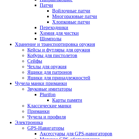
Патчи
Войлочные патчи
Многоразовые патчи
Хлопковые патчи
Переходники
Химия для чистки
Шомполы
Хранение и транспортировка оружия
Кейсы и футляры для оружия
Кобуры для пистолетов
Сейфы
Чехлы для оружия
Ящики для патронов
Ящики для принадлежностей
Чучела манки приманки
Звуковые имитаторы
Plurifon
Карты памяти
Классические манки
Приманки
Чучела и профиля
Электроника
GPS-Навигаторы
Аксессуары для GPS-навигаторов