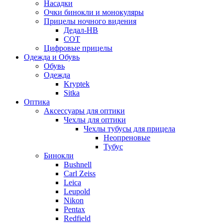
Насадки
Очки бинокли и монокуляры
Прицелы ночного видения
Дедал-НВ
СОТ
Цифровые прицелы
Одежда и Обувь
Обувь
Одежда
Kryptek
Sitka
Оптика
Аксессуары для оптики
Чехлы для оптики
Чехлы тубусы для прицела
Неопреновые
Тубус
Бинокли
Bushnell
Carl Zeiss
Leica
Leupold
Nikon
Pentax
Redfield