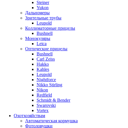
Steiner
Yukon
Дальномеры
Зрительные трубы
Leupold
Коллиматорные прицелы
Bushnell
Монокуляры
Leica
Оптические прицелы
Bushnell
Carl Zeiss
Hakko
Kahles
Leupold
Nightforce
Nikko Stirling
Nikon
Redfield
Schmidt & Bender
Swarovski
Vortex
Охотхозяйствам
Автоматическая кормушка
Фотоловушки