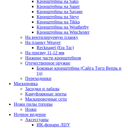
Кронштейны на Sako
Кронштейны на Sauer
Кронштейны на Savage
Кронштейны на Steyr
Кронштейны на Tikka
Кронштейны на Weatherby
Кронштейны на Winchester
На вентилируемую планку
На планку Weaver
Recknagel (Era Tac)
На призму 11-12 мм
Нижние части кронштейнов
Отечественное оружие
Боковые кронштейны (Сайга Тигр Вепрь и
тд)
Переходники
Маскировка
Засидки и лабазы
Камуфляжные ленты
Маскировочные сети
Ножи пилы топоры
Ножи
Ночное видение
Аксессуары
ИК-фонари ЛЦУ