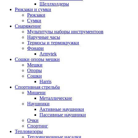
Шеллхолдеры
Рюкзаки и сумки
Рюкзаки
Сумки
Снаряжение
Мультитулы наборы инструментоов
Наручные часы
Термосы и термокружки
Фонари
Armytek
Сошки опоры мешки
Мешки
Опоры
Сошки
Harris
Спортивная стрельба
Мишени
Металлические
Наушники
Активные наушники
Пассивные наушники
Очки
Спортинг
Тепловизоры
Тепловизионные насадки