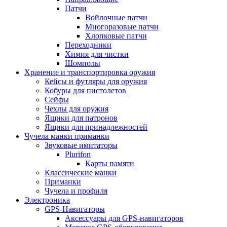
Патчи
Войлочные патчи
Многоразовые патчи
Хлопковые патчи
Переходники
Химия для чистки
Шомполы
Хранение и транспортировка оружия
Кейсы и футляры для оружия
Кобуры для пистолетов
Сейфы
Чехлы для оружия
Ящики для патронов
Ящики для принадлежностей
Чучела манки приманки
Звуковые имитаторы
Plurifon
Карты памяти
Классические манки
Приманки
Чучела и профиля
Электроника
GPS-Навигаторы
Аксессуары для GPS-навигаторов