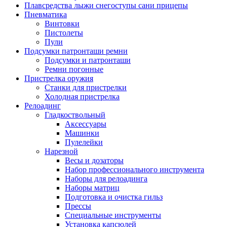
Плавсредства лыжи снегоступы сани прицепы
Пневматика
Винтовки
Пистолеты
Пули
Подсумки патронташи ремни
Подсумки и патронташи
Ремни погонные
Пристрелка оружия
Станки для пристрелки
Холодная пристрелка
Релоадинг
Гладкоствольный
Аксессуары
Машинки
Пулелейки
Нарезной
Весы и дозаторы
Набор профессионального инструмента
Наборы для релоадинга
Наборы матриц
Подготовка и очистка гильз
Прессы
Специальные инструменты
Установка капсюлей