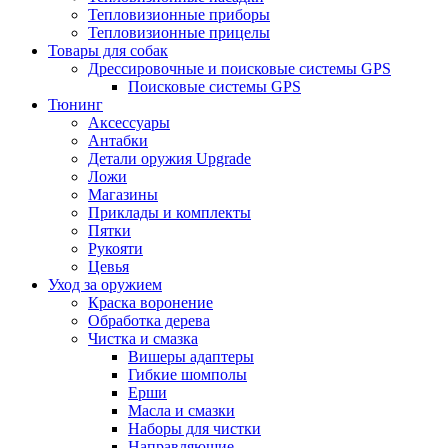
Тепловизионные приборы
Тепловизионные прицелы
Товары для собак
Дрессировочные и поисковые системы GPS
Поисковые системы GPS
Тюнинг
Аксессуары
Антабки
Детали оружия Upgrade
Ложи
Магазины
Приклады и комплекты
Пятки
Рукояти
Цевья
Уход за оружием
Краска воронение
Обработка дерева
Чистка и смазка
Вишеры адаптеры
Гибкие шомполы
Ерши
Масла и смазки
Наборы для чистки
Направляющие