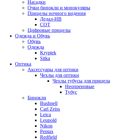
Насадки
Очки бинокли и монокуляры
Прицелы ночного видения
Дедал-НВ
СОТ
Цифровые прицелы
Одежда и Обувь
Обувь
Одежда
Kryptek
Sitka
Оптика
Аксессуары для оптики
Чехлы для оптики
Чехлы тубусы для прицела
Неопреновые
Тубус
Бинокли
Bushnell
Carl Zeiss
Leica
Leupold
Nikon
Pentax
Redfield